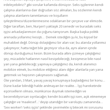
irdeleyebiliriz?’ gibi sorular kafamda dönüyor. Seks işçilerinin kendi
çalışma alanlarına dair doğrudan söz almaları, bu sözlerinin kendi
çalışma alanlarını tanımlaması ve koşulların
iyileştirilmesi/düzenlenmesine odaklanan bir çerçeve var elimizde.
Diğer taraftan, ben, Nurşen’i yaklaşık 20 senedir ve buradaki seks
işçisi arkadaşlarımızın da çoğunu tanıyorum. Başka başka politik
arenada yollarımız kesişti… Demek istediğim şu ki, bu kişisel bir
muhabbet değil. Dönüp dolaştığımız bir alan var; bu alanda yollarımız
çakışmıyor, hatta teğet bile geçmiyor olsa da, aynı alanın içinde
dönüp durduğumuz kesin. Bizim burada altını çizmeye çalıştığımız
şey, mücadele hatlarının nasıl kesişebileceği, kesişmese bile nasıl
yan yana gelebileceği; yapmaya çalıştığımız da, kendi alanımızı
mobilize etmek, bu mobilize ettiğimiz alanı diğer alanlarla yan yana
getirmek ve hepsinin çakışmasını sağlamak.
Öte yandan, 3 Mart, yavaş yavaş konuşmaya başladığımız bir konu…
Düne kadar bilindiği halde anılmayan bir realite… İşçi hareketinde
eşcinsellerin olması, mümkünse duymak istemediğin ve
becerebiliyorsan sıyrılacağın; kendin bizatihi işçi isen, açık etmemeye
çalıştığın ve ‘maalesef…’ deyip utandığın bir varoluştu zamanında…
‘Sex worker’ı ‘seks işçisi’ şeklinde çevirmekle iş bitecek mi sorusunu