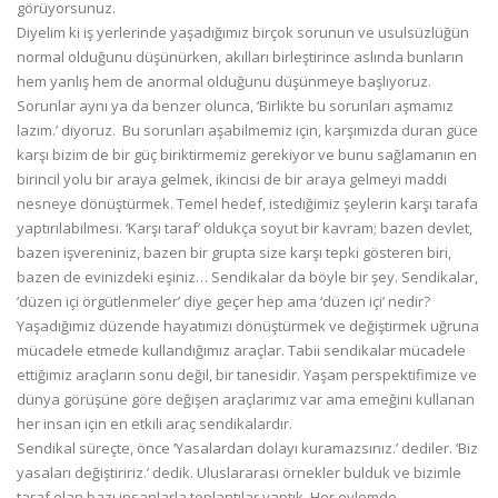
görüyorsunuz.
Diyelim ki iş yerlerinde yaşadığımız birçok sorunun ve usulsüzlüğün
normal olduğunu düşünürken, akılları birleştirince aslında bunların
hem yanlış hem de anormal olduğunu düşünmeye başlıyoruz.
Sorunlar aynı ya da benzer olunca, ‘Birlikte bu sorunları aşmamız
lazım.’ diyoruz. Bu sorunları aşabilmemiz için, karşımızda duran güce
karşı bizim de bir güç biriktirmemiz gerekiyor ve bunu sağlamanın en
birincil yolu bir araya gelmek, ikincisi de bir araya gelmeyi maddi
nesneye dönüştürmek. Temel hedef, istediğimiz şeylerin karşı tarafa
yaptırılabilmesi. ‘Karşı taraf’ oldukça soyut bir kavram; bazen devlet,
bazen işvereniniz, bazen bir grupta size karşı tepki gösteren biri,
bazen de evinizdeki eşiniz… Sendikalar da böyle bir şey. Sendikalar,
‘düzen içi örgütlenmeler’ diye geçer hep ama ‘düzen içi’ nedir?
Yaşadığımız düzende hayatımızı dönüştürmek ve değiştirmek uğruna
mücadele etmede kullandığımız araçlar. Tabii sendikalar mücadele
ettiğimiz araçların sonu değil, bir tanesidir. Yaşam perspektifimize ve
dünya görüşüne göre değişen araçlarımız var ama emeğini kullanan
her insan için en etkili araç sendikalardır.
Sendikal süreçte, önce ‘Yasalardan dolayı kuramazsınız.’ dediler. ‘Biz
yasaları değiştiririz.’ dedik. Uluslararası örnekler bulduk ve bizimle
taraf olan bazı insanlarla toplantılar yaptık. Her eylemde