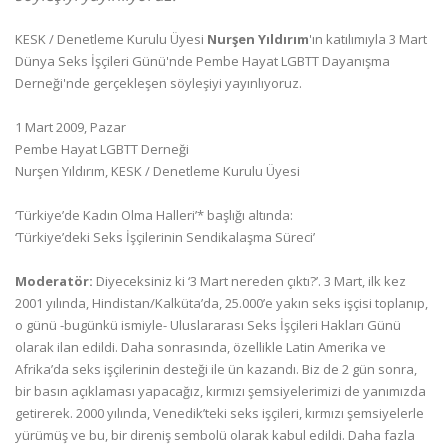
KESK / Denetleme Kurulu Üyesi
Nurşen Yıldırım
'ın katılımıyla 3 Mart
Dünya Seks İşçileri Günü'nde Pembe Hayat LGBTT Dayanışma
Derneği'nde gerçekleşen söyleşiyi yayınlıyoruz.
1 Mart 2009, Pazar
Pembe Hayat LGBTT Derneği
Nurşen Yıldırım, KESK / Denetleme Kurulu Üyesi
‘Türkiye’de Kadın Olma Halleri’* başlığı altında:
‘Türkiye’deki Seks İşçilerinin Sendikalaşma Süreci’
Moderatör:
Diyeceksiniz ki ‘3 Mart nereden çıktı?’. 3 Mart, ilk kez
2001 yılında, Hindistan/Kalküta’da, 25.000’e yakın seks işçisi toplanıp,
o günü -bugünkü ismiyle- Uluslararası Seks İşçileri Hakları Günü
olarak ilan edildi. Daha sonrasında, özellikle Latin Amerika ve
Afrika’da seks işçilerinin desteği ile ün kazandı. Biz de 2 gün sonra,
bir basın açıklaması yapacağız, kırmızı şemsiyelerimizi de yanımızda
getirerek. 2000 yılında, Venedik’teki seks işçileri, kırmızı şemsiyelerle
yürümüş ve bu, bir direniş sembolü olarak kabul edildi. Daha fazla