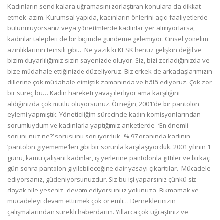
Kadınların sendikalara uğramasını zorlaştıran konulara da dikkat
etmek lazım. Kurumsal yapıda, kadınların önlerini açıcı faaliyetlerde
bulunmuyorsanız veya yönetimlerde kadınlar yer almıyorlarsa,
kadınlar talepleri de bir biçimde gündeme gelemiyor. Cinsel yönelim
azınlıklarının temsili gibi… Ne yazık ki KESK henüz gelişkin değil ve
bizim duyarlılığımız sizin sayenizde oluyor. Siz, bizi zorladığınızda ve
bize müdahale ettiğinizde düzeliyoruz. Biz erkek de arkadaşlarımızın
dillerine çok müdahale etmiştik zamanında ve hâlâ ediyoruz. Çok zor
bir süreç bu… Kadın hareketi yavaş ilerliyor ama karşılığını
aldığınızda çok mutlu oluyorsunuz. Örneğin, 2001’de bir pantolon
eylemi yapmıştık. Yöneticiliğim sürecinde kadın komisyonlarından
sorumluydum ve kadınlarla yaptığımız anketlerde -‘En önemli
sorununuz ne?’ sorusunu soruyorduk- % 97 oranında kadının
‘pantolon giyememe’leri gibi bir sorunla karşılaşıyorduk. 2001 yılının 1
günü, kamu çalışanı kadınlar, iş yerlerine pantolonla gittiler ve birkaç
gün sonra pantolon giyilebileceğine dair yasayı çıkarttılar. Mücadele
ediyorsanız, güçleniyorsunuzdur. Siz bu işi yaparsınız çünkü siz -
dayak bile yeseniz- devam ediyorsunuz yolunuza. Bıkmamak ve
mücadeleyi devam ettirmek çok önemli… Derneklerinizin
çalışmalarından sürekli haberdarım. Yıllarca çok uğraştınız ve