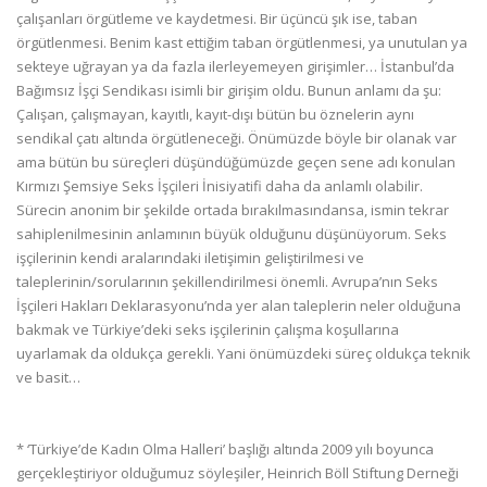
çalışanları örgütleme ve kaydetmesi. Bir üçüncü şık ise, taban
örgütlenmesi. Benim kast ettiğim taban örgütlenmesi, ya unutulan ya
sekteye uğrayan ya da fazla ilerleyemeyen girişimler… İstanbul’da
Bağımsız İşçi Sendikası isimli bir girişim oldu. Bunun anlamı da şu:
Çalışan, çalışmayan, kayıtlı, kayıt-dışı bütün bu öznelerin aynı
sendikal çatı altında örgütleneceği. Önümüzde böyle bir olanak var
ama bütün bu süreçleri düşündüğümüzde geçen sene adı konulan
Kırmızı Şemsiye Seks İşçileri İnisiyatifi daha da anlamlı olabilir.
Sürecin anonim bir şekilde ortada bırakılmasındansa, ismin tekrar
sahiplenilmesinin anlamının büyük olduğunu düşünüyorum. Seks
işçilerinin kendi aralarındaki iletişimin geliştirilmesi ve
taleplerinin/sorularının şekillendirilmesi önemli. Avrupa’nın Seks
İşçileri Hakları Deklarasyonu’nda yer alan taleplerin neler olduğuna
bakmak ve Türkiye’deki seks işçilerinin çalışma koşullarına
uyarlamak da oldukça gerekli. Yani önümüzdeki süreç oldukça teknik
ve basit…
* ‘Türkiye’de Kadın Olma Halleri’ başlığı altında 2009 yılı boyunca
gerçekleştiriyor olduğumuz söyleşiler, Heinrich Böll Stiftung Derneği