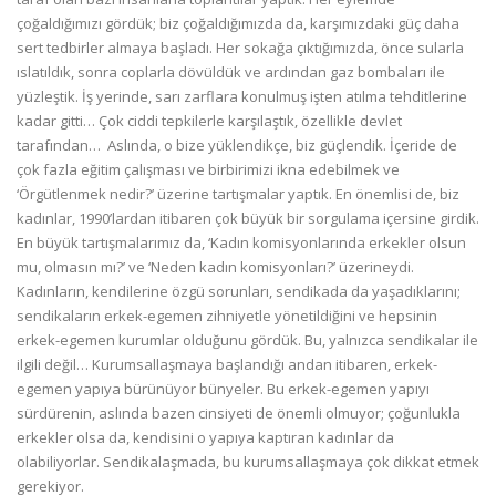
çoğaldığımızı gördük; biz çoğaldığımızda da, karşımızdaki güç daha
sert tedbirler almaya başladı. Her sokağa çıktığımızda, önce sularla
ıslatıldık, sonra coplarla dövüldük ve ardından gaz bombaları ile
yüzleştik. İş yerinde, sarı zarflara konulmuş işten atılma tehditlerine
kadar gitti… Çok ciddi tepkilerle karşılaştık, özellikle devlet
tarafından… Aslında, o bize yüklendikçe, biz güçlendik. İçeride de
çok fazla eğitim çalışması ve birbirimizi ikna edebilmek ve
‘Örgütlenmek nedir?’ üzerine tartışmalar yaptık. En önemlisi de, biz
kadınlar, 1990’lardan itibaren çok büyük bir sorgulama içersine girdik.
En büyük tartışmalarımız da, ‘Kadın komisyonlarında erkekler olsun
mu, olmasın mı?’ ve ‘Neden kadın komisyonları?’ üzerineydi.
Kadınların, kendilerine özgü sorunları, sendikada da yaşadıklarını;
sendikaların erkek-egemen zihniyetle yönetildiğini ve hepsinin
erkek-egemen kurumlar olduğunu gördük. Bu, yalnızca sendikalar ile
ilgili değil… Kurumsallaşmaya başlandığı andan itibaren, erkek-
egemen yapıya bürünüyor bünyeler. Bu erkek-egemen yapıyı
sürdürenin, aslında bazen cinsiyeti de önemli olmuyor; çoğunlukla
erkekler olsa da, kendisini o yapıya kaptıran kadınlar da
olabiliyorlar. Sendikalaşmada, bu kurumsallaşmaya çok dikkat etmek
gerekiyor.