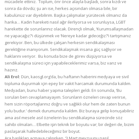
mücadele ettiniz. Toplum, önr önce alayla başladı, sonra kızdı ve
sonra da dövdü; şu an ise, herkes açısından olmasa bile, bir
kabulünüz var diyebilirim. Başka çalışmalar yürütecek olmanız da
harika… Kadın hareketi nasıl ağır ilerliyorsa ve sorunluysa, LGBT
harekette de sorunlarınız olacak. Dirençli olmak, ‘Kurumsallaşmadan
ne yapacağız?’ı düşünmek ve ‘Nereye kadar gideceğiz?’i tartışmanız
gerekiyor. Ben, bu ülkede çalışan herkesin sendikalaşması
gerektiğine inanıyorum. Sendikalaşmak insana güç sağlıyor ve
haklarını veriyor. Bu konuda bize de görev düşüyorsa ve
sendikalaşma süreci için yapabileceklerimiz varsa, biz varız ve
hazırız.
Ali Erol:
Dün, kaosgl.org’da, bu haftanın haberini medyaya ve sivil
topluma duyurmak için epey bir vakit harcamak durumunda kaldım.
Medyadan, bunu haber yapma talepleri geldi. En sonunda, ‘Bu
soruları ben cevaplamayayım. Sorunların özneleri cevap verirse,
hem sizin röportajlarınız doğru ve sağlıklı olur hem de zaten bunun
yolu budur.’ demek durumunda kaldım. Biz buraya gelip konuşabiliriz
ama asıl mesele asıl öznelerin bu sendikalaşma sürecinde söz
sahibi olmaları… Elbette işin teknik bir boyutu var; bir değeri de, bizim
paslaşarak halledebileceğimiz bir boyut.
Ara başlıkları açmaya çalışırken, ‘3 Mart mevzuunu nasıl