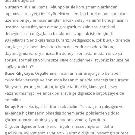
devam ediyoruz.
Nurşen Yıldırım:
Remzi (Altunpolat) ile konuşmamın ardından,
toplumsal cinsiyet, cinsel yönelim ve sendika hareketinde kadınlar
üzerine bir şeyler hazırlamıştım ancak Selay Hanım’ın konuşmasının
üzerine, buna ihtiyacın olmadığını gördüm. Yalnızca, sendikal
deneyimimizin doğaçlama bir aktarımı yapmak isterim şimdi.
90’lı yıllarda ‘Sendikalarımızı kurarız.’ Dediğimizde, çok büyük dirençle
karşılaşmıştık, hem devletten hem de kendi içimizden. Birkaç
dayanağımız vardı yalnızca. Bu deneyimleri aktarmadan önce şu
soruyu sormak istiyorum size: Niye örgütlenmek istiyoruz ki? Bize ne
sağlayacak bu?
Buse Kılıçkaya:
Örgütlenme, insanların bir araya gelip beraber
mücadele vereceği ve sonunda kazanımlar elde edeceği bir süreçtir.
Bireysel davranış ve tutum, bugüne tarihte hiç kimseye bir şey
kazandırmamıştır ve ancak bir araya geldiğimizde birçok şeyi elde
edebiliriz.
Selay:
Ben seks işçisi bir transseksüelim. Tek başıma çalıştığım ve
arkamda hiç kimsenin olmadığı dönemlerde, polislerden şiddet
görüyordum ve hiçbir şey yapmadan evime gidiyordum.
Örgütlendiğimden beri, kendimi yalnız hissetmiyorum; daha
güçlüyüm. Avukatlarımız var artık. Yalnız olduğunu hissettiğin sürece,