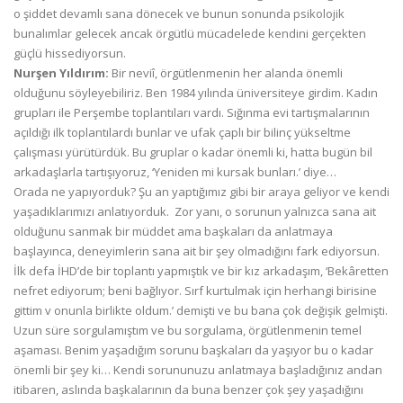
o şiddet devamlı sana dönecek ve bunun sonunda psikolojik
bunalımlar gelecek ancak örgütlü mücadelede kendini gerçekten
güçlü hissediyorsun.
Nurşen Yıldırım:
Bir neviî, örgütlenmenin her alanda önemli
olduğunu söyleyebiliriz. Ben 1984 yılında üniversiteye girdim. Kadın
grupları ile Perşembe toplantıları vardı. Sığınma evi tartışmalarının
açıldığı ilk toplantılardı bunlar ve ufak çaplı bir bilinç yükseltme
çalışması yürütürdük. Bu gruplar o kadar önemli ki, hatta bugün bil
arkadaşlarla tartışıyoruz, ‘Yeniden mi kursak bunları.’ diye…
Orada ne yapıyorduk? Şu an yaptığımız gibi bir araya geliyor ve kendi
yaşadıklarımızı anlatıyorduk. Zor yanı, o sorunun yalnızca sana ait
olduğunu sanmak bir müddet ama başkaları da anlatmaya
başlayınca, deneyimlerin sana ait bir şey olmadığını fark ediyorsun.
İlk defa İHD’de bir toplantı yapmıştık ve bir kız arkadaşım, ‘Bekâretten
nefret ediyorum; beni bağlıyor. Sırf kurtulmak için herhangi birisine
gittim v onunla birlikte oldum.’ demişti ve bu bana çok değişik gelmişti.
Uzun süre sorgulamıştım ve bu sorgulama, örgütlenmenin temel
aşaması. Benim yaşadığım sorunu başkaları da yaşıyor bu o kadar
önemli bir şey ki… Kendi sorununuzu anlatmaya başladığınız andan
itibaren, aslında başkalarının da buna benzer çok şey yaşadığını