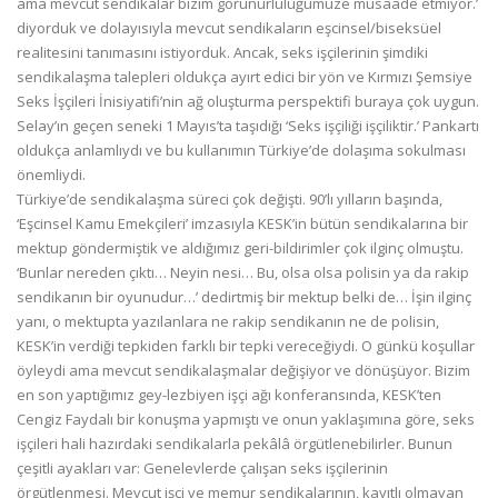
ama mevcut sendikalar bizim görünürlülüğümüze müsaade etmiyor.’
diyorduk ve dolayısıyla mevcut sendikaların eşcinsel/biseksüel
realitesini tanımasını istiyorduk. Ancak, seks işçilerinin şimdiki
sendikalaşma talepleri oldukça ayırt edici bir yön ve Kırmızı Şemsiye
Seks İşçileri İnisiyatifi’nin ağ oluşturma perspektifi buraya çok uygun.
Selay’ın geçen seneki 1 Mayıs’ta taşıdığı ‘Seks işçiliği işçiliktir.’ Pankartı
oldukça anlamlıydı ve bu kullanımın Türkiye’de dolaşıma sokulması
önemliydi.
Türkiye’de sendikalaşma süreci çok değişti. 90’lı yılların başında,
‘Eşcinsel Kamu Emekçileri’ imzasıyla KESK’in bütün sendikalarına bir
mektup göndermiştik ve aldığımız geri-bildirimler çok ilginç olmuştu.
‘Bunlar nereden çıktı… Neyin nesi… Bu, olsa olsa polisin ya da rakip
sendikanın bir oyunudur…’ dedirtmiş bir mektup belki de… İşin ilginç
yanı, o mektupta yazılanlara ne rakip sendikanın ne de polisin,
KESK’in verdiği tepkiden farklı bir tepki vereceğiydi. O günkü koşullar
öyleydi ama mevcut sendikalaşmalar değişiyor ve dönüşüyor. Bizim
en son yaptığımız gey-lezbiyen işçi ağı konferansında, KESK’ten
Cengiz Faydalı bir konuşma yapmıştı ve onun yaklaşımına göre, seks
işçileri hali hazırdaki sendikalarla pekâlâ örgütlenebilirler. Bunun
çeşitli ayakları var: Genelevlerde çalışan seks işçilerinin
örgütlenmesi. Mevcut işçi ve memur sendikalarının, kayıtlı olmayan