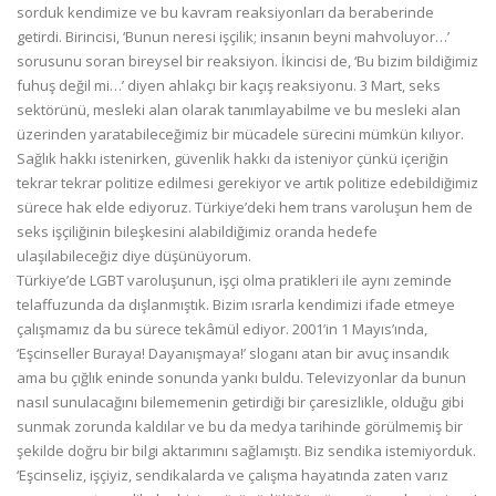
sorduk kendimize ve bu kavram reaksiyonları da beraberinde
getirdi. Birincisi, ‘Bunun neresi işçilik; insanın beyni mahvoluyor…’
sorusunu soran bireysel bir reaksiyon. İkincisi de, ‘Bu bizim bildiğimiz
fuhuş değil mi…’ diyen ahlakçı bir kaçış reaksiyonu. 3 Mart, seks
sektörünü, mesleki alan olarak tanımlayabilme ve bu mesleki alan
üzerinden yaratabileceğimiz bir mücadele sürecini mümkün kılıyor.
Sağlık hakkı istenirken, güvenlik hakkı da isteniyor çünkü içeriğin
tekrar tekrar politize edilmesi gerekiyor ve artık politize edebildiğimiz
sürece hak elde ediyoruz. Türkiye’deki hem trans varoluşun hem de
seks işçiliğinin bileşkesini alabildiğimiz oranda hedefe
ulaşılabileceğiz diye düşünüyorum.
Türkiye’de LGBT varoluşunun, işçi olma pratikleri ile aynı zeminde
telaffuzunda da dışlanmıştık. Bizim ısrarla kendimizi ifade etmeye
çalışmamız da bu sürece tekâmül ediyor. 2001’in 1 Mayıs’ında,
‘Eşcinseller Buraya! Dayanışmaya!’ sloganı atan bir avuç insandık
ama bu çığlık eninde sonunda yankı buldu. Televizyonlar da bunun
nasıl sunulacağını bilememenin getirdiği bir çaresizlikle, olduğu gibi
sunmak zorunda kaldılar ve bu da medya tarihinde görülmemiş bir
şekilde doğru bir bilgi aktarımını sağlamıştı. Biz sendika istemiyorduk.
‘Eşcinseliz, işçiyiz, sendikalarda ve çalışma hayatında zaten varız