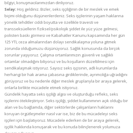
bilgiyi, konuşmacılarımızdan dinliyoruz.
Selay:
Hoş geldiniz. Bizler, seks işçiliğinin de bir meslek ve emek
biçimi olduğunu düşünenlerdeniz. Seks işçilerinin yaşam haklarına
yönelik tehditler ciddi boyutta ve özellikle travesti ve
transseksüellerin fiziksel/psikolojik şiddet ile yüz yüze gelmesi,
polisten baskı görmesi ve Kabahatler Kanunu kapsamında her gün
125 YTL ceza almalarından dolayı sendikalaşma yoluna gitmek
zorunda olduğumuzu düşünüyoruz. Sağlık konusunda da birçok
sorunlar yaşıyoruz. Çalışma ortamlarımızın güvenli ve sağlıklı
ortamlar olmadığını biliyoruz ve bu koşulların düzeltilmesi için
sendikalaşmak istiyoruz. Sayısız seks işçisinin, adli kurumlarda
herhangi bir hak arama çabasına girdiklerinde, ayrımcılığa uğradığını
görüyoruz ve bu nedenle diğer meslek gruplarıyla bir araya gelerek,
onlarla birlikte mücadele etmek istiyoruz.
Gündelik hayatta seks işçiliği algısı ve oluşturduğu refleks, seks
işçilerini ötekileştiriyor. Seks işçiliği, şiddet kullanımının açık olduğu bir
alan ve bu bağlamda, diğer sektörlerde çalışanların haklarını
koruyan örgütleşmeler nasıl var ise, biz de bu mücadeleyi seks
işçileri için başlatıyoruz. Mücadele ederken de bir araya gelerek,
işçilik hakkında konuşarak ve bu konuda bilinçlenerek yolumuza