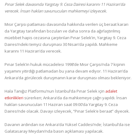
Pınar Selek davasında Yargıtay 9. Ceza Dairesi kararını 11 Haziran’da
verecek. İnsan hakları savunucuları mahkemeyi izleyecek.
Mısır Çarşısı patlaması davasında hakkında verilen üç beraat kararı
da Yargıtay tarafından bozulan ve daha sonra da ağırlaştırılmış
müebbet hapis cezasına çarptırılan Pınar Selek’in, Yargıtay 9. Ceza
Dairesi’ndeki temyiz duruşması 30 Nisan’da yapıldı. Mahkeme
kararını 11 Haziran’da verecek.
Pınar Selek’in hukuk mücadelesi 1998’de Mısır Çarşısı’nda 7 kişinin
yaşamını yitirdiği patlamadan bu yana devam ediyor. 11 Haziran’da
Ankara’da görülecek duruşmanın karar duruşması olması bekleniyor.
Hala Tanığız Platformu’nun İstanbul’da Pınar Selek için
adalet
etkinlikleri
sürerken; Ankara’da da mahkemeye çağrı yapıldı. İnsan
hakları savunucuları 11 Haziran saat 09:00’da Yargıtay 9. Ceza
Dairesi’nde olacak. Davayı izleyecek, “Pınar Selek’e beraat” diyecek.
Davanın ardından ise Ankara’da Yüksel Caddesi’nde; İstanbul’da ise
Galatasaray Meydanı’nda basın açıklaması yapılacak.