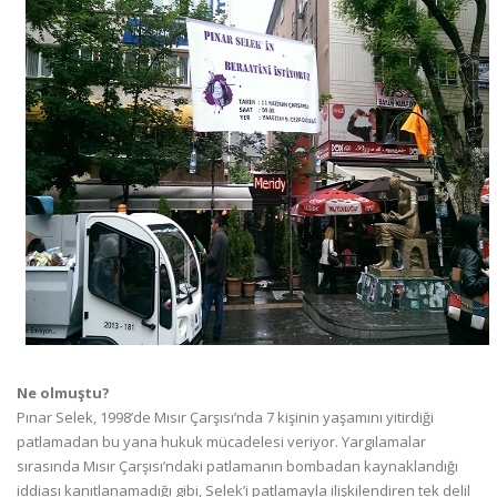
Ne olmuştu?
Pınar Selek, 1998’de Mısır Çarşısı’nda 7 kişinin yaşamını yitirdiği
patlamadan bu yana hukuk mücadelesi veriyor. Yargılamalar
sırasında Mısır Çarşısı’ndaki patlamanın bombadan kaynaklandığı
iddiası kanıtlanamadığı gibi, Selek’i patlamayla ilişkilendiren tek delil