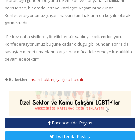
“Kurulduğu günden bu yana ülkemizde ve dünyada farklılıkların
barış içinde, bir arada, eşit ve kardeşçe yaşamını savunan
Konfederasyonumuz yaşam hakkını tüm hakların ön koşulu olarak
görmektedir.
“Bir kez daha sivillere yönelik her tür saldırıyı, katliamı kınıyoruz.
Konfederasyonumuz bugüne kadar olduğu gibi bundan sonra da
savaştan medet umanların karşısında mücadele etmeye kararlılıkla
devam edecektir.”
Etiketler:
insan hakları
,
çalışma hayatı
Facebook'da Paylaş
Twitter'da Paylaş