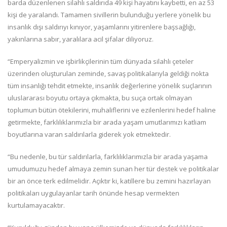
barda düzenlenen silahlı saldırıda 49 kişi hayatını kaybetti, en az 53
kişi de yaralandı. Tamamen sivillerin bulunduğu yerlere yönelik bu
insanlık dışı saldırıyı kınıyor, yaşamlarını yitirenlere başsağlığı,
yakınlarına sabır, yaralılara acil şifalar diliyoruz.
“Emperyalizmin ve işbirlikçilerinin tüm dünyada silahlı çeteler
üzerinden oluşturulan zeminde, savaş politikalarıyla geldiği nokta
tüm insanlığı tehdit etmekte, insanlık değerlerine yönelik suçlarının
uluslararası boyutu ortaya çıkmakta, bu suça ortak olmayan
toplumun bütün ötekilerini, muhaliflerini ve ezilenlerini hedef haline
getirmekte, farklılıklarımızla bir arada yaşam umutlarımızı katliam
boyutlarına varan saldırılarla giderek yok etmektedir.
“Bu nedenle, bu tür saldırılarla, farklılıklarımızla bir arada yaşama
umudumuzu hedef almaya zemin sunan her tür destek ve politikalar
bir an önce terk edilmelidir. Açıktır ki, katillere bu zemini hazırlayan
politikaları uygulayanlar tarih önünde hesap vermekten
kurtulamayacaktır.