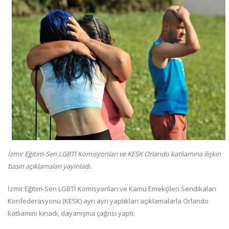
İzmir Eğitim-Sen LGBTİ Komisyonları ve KESK Orlando katliamına ilişkin
basın açıklamaları yayınladı.
İzmir Eğitim-Sen LGBTİ Komisyonları ve Kamu Emekçileri Sendikaları
Konfederasyonu (KESK) ayrı ayrı yaptıkları açıklamalarla Orlando
katliamını kınadı, dayanışma çağrısı yaptı.