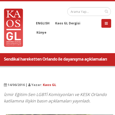
ENGLISH
Kaos GL Dergisi
Künye
Sendikal hareketten Orlando ile dayanışma açıklamaları
14/06/2016 |
Yazar:
Kaos GL
İzmir Eğitim-Sen LGBTİ Komisyonları ve KESK Orlando
katliamına ilişkin basın açıklamaları yayınladı.