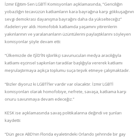
İzmir Eğitim-Sen LGBTİ Komisyonları açıklamasında, “Gericiliğin
yobazlığın tecavüzün katliamların kara bayrağına karşı gökkuşağının
sevgi demokrasi dayanışma bayrağını daha da yükselteceğiz”
ifadeleri yer aldı. Homofobik katliamda yaşamını yitirenlerin
yakınlarının ve yaralananların üzüntülerini paylaştıklarını söyleyen
komisyonlar şöyle devam etti:
“Ülkemizde de IŞİD’İN işbirlikçi savunucuları medya aracılığıyla
katliamı eşcinsel sapkınları taradılar başlığıyla vererek katliamı
meşrulaştırmaya açıkça toplumu suça teşvik etmeye çalışmaktadır.
“Bizler diyoruz ki LGBTİ’ler vardır var olacaktır. İzmir LGBTİ
komisyonları olarak homofobiye, nefrete, savaşa, katliama karşı
onuru savunmaya devam edeceğiz.”
KESK ise açıklamasında savaş politikalarına değindi ve şunları
kaydetti:
“Dün gece ABD’nin Florida eyaletindeki Orlando şehrinde bir gay