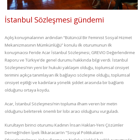
İstanbul Sözleşmesi gündemi
Açılış konuşmalarının ardından “Bütüncül Bir Feminist Sosyal Hizmet
Mekanizmasının Mümkünlüğü” konulu ilk oturumunun ilk
konuşmacısı Feride Acar İstanbul Sözleşmesi, GREVIO Değerlendirme
Raporu ve Türkiye’de genel durumu hakkında bilgi verdi. İstanbul
Sözleşmesi’nin yeni bir hukuki yaklaşım olduğu, toplumsal cinsiyet
terimini açıkça tanımlayan ilk bağlayıcı sözleşme olduğu, toplumsal
cinsiyet eşitliği ve kadınlara yönelik şiddet arasında bir bağlantı
olduğunu ortaya koydu.
Acar, İstanbul Sözleşmesi’nin topluma ilham veren bir metin
olduğunu belirterek önemli bir lobi aracı olduğunu vurguladı.
Kurultayın birinci oturumu Kadının İnsan Hakları-Yeni Çözümler
Derneği’nden İpek İlkkaracan’ın “Sosyal Politikaların
Etkisizleştirilmesi, Yoksullaşma ve Nafaka Hakkı” başlıklı sunumuyla