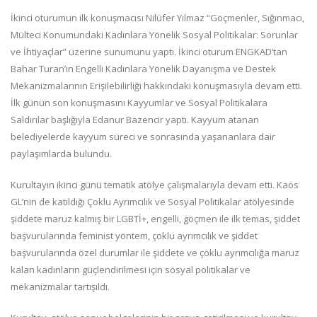
İkinci oturumun ilk konuşmacısı Nilüfer Yılmaz “Göçmenler, Sığınmacı,
Mülteci Konumundaki Kadınlara Yönelik Sosyal Politikalar: Sorunlar
ve İhtiyaçlar” üzerine sunumunu yaptı. İkinci oturum ENGKAD’tan
Bahar Turan’ın Engelli Kadınlara Yönelik Dayanışma ve Destek
Mekanizmalarının Erişilebilirliği hakkındaki konuşmasıyla devam etti.
İlk günün son konuşmasını Kayyumlar ve Sosyal Politikalara
Saldırılar başlığıyla Edanur Bazencir yaptı. Kayyum atanan
belediyelerde kayyum süreci ve sonrasında yaşananlara dair
paylaşımlarda bulundu.
Kurultayın ikinci günü tematik atölye çalışmalarıyla devam etti. Kaos
GL’nin de katıldığı Çoklu Ayrımcılık ve Sosyal Politikalar atölyesinde
şiddete maruz kalmış bir LGBTİ+, engelli, göçmen ile ilk temas, şiddet
başvurularında feminist yöntem, çoklu ayrımcılık ve şiddet
başvurularında özel durumlar ile şiddete ve çoklu ayrımcılığa maruz
kalan kadınların güçlendirilmesi için sosyal politikalar ve
mekanizmalar tartışıldı.