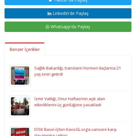
LinkedIn'de Paylaş
Whatsapp'da Paylaş
Benzer İçerikler
Sağlık Bakanlığı, transların hormon ilaçlarına 21
yaş sınırı getirdi
İzmir Valiliği, Onur Haftası’nın açık alan
etkinliklerini üç günlüğüne yasakladı
DİSK Basın-İş’ten KaosGL.org’a sansüre karşı
dayanışma çağrısı