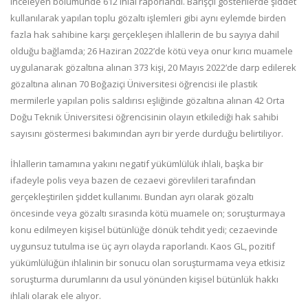
inceleyen bölümünde 612 ihlal raporlandı. Barışçıl gösterilerde şiddet
kullanılarak yapılan toplu gözaltı işlemleri gibi aynı eylemde birden
fazla hak sahibine karşı gerçekleşen ihlallerin de bu sayıya dahil
olduğu bağlamda; 26 Haziran 2022’de kötü veya onur kırıcı muamele
uygulanarak gözaltına alınan 373 kişi, 20 Mayıs 2022’de darp edilerek
gözaltına alınan 70 Boğaziçi Üniversitesi öğrencisi ile plastik
mermilerle yapılan polis saldırısı eşliğinde gözaltına alınan 42 Orta
Doğu Teknik Üniversitesi öğrencisinin olayın etkilediği hak sahibi
sayısını göstermesi bakımından ayrı bir yerde durduğu belirtiliyor.
İhlallerin tamamına yakını negatif yükümlülük ihlali, başka bir
ifadeyle polis veya bazen de cezaevi görevlileri tarafından
gerçekleştirilen şiddet kullanımı. Bundan ayrı olarak gözaltı
öncesinde veya gözaltı sırasında kötü muamele on; soruşturmaya
konu edilmeyen kişisel bütünlüğe dönük tehdit yedi; cezaevinde
uygunsuz tutulma ise üç ayrı olayda raporlandı. Kaos GL, pozitif
yükümlülüğün ihlalinin bir sonucu olan soruşturmama veya etkisiz
soruşturma durumlarını da usul yönünden kişisel bütünlük hakkı
ihlali olarak ele alıyor.