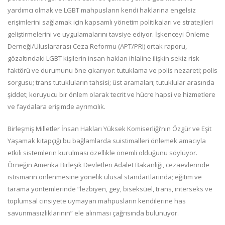
yardımcı olmak ve LGBT mahpusların kendi haklarına engelsiz
erişimlerini sağlamak için kapsamlı yönetim politikaları ve stratejileri
geliştirmelerini ve uygulamalarını tavsiye ediyor. İşkenceyi Önleme
Derneği/Uluslararası Ceza Reformu (APT/PRI) ortak raporu,
gözaltındaki LGBT kişilerin insan hakları ihlaline ilişkin sekiz risk
faktörü ve durumunu öne çıkarıyor: tutuklama ve polis nezareti; polis
sorgusu; trans tutukluların tahsisi; üst aramaları; tutuklular arasında
şiddet; koruyucu bir önlem olarak tecrit ve hücre hapsi ve hizmetlere
ve faydalara erişimde ayrımcılık.
Birleşmiş Milletler İnsan Hakları Yüksek Komiserliği’nin Özgür ve Eşit
Yaşamak kitapçığı bu bağlamlarda suistimalleri önlemek amacıyla
etkili sistemlerin kurulması özellikle önemli olduğunu söylüyor.
Örneğin Amerika Birleşik Devletleri Adalet Bakanlığı, cezaevlerinde
istismarın önlenmesine yönelik ulusal standartlarında; eğitim ve
tarama yöntemlerinde “lezbiyen, gey, biseksüel, trans, interseks ve
toplumsal cinsiyete uymayan mahpusların kendilerine has
savunmasızlıklarının” ele alınması çağrısında bulunuyor.