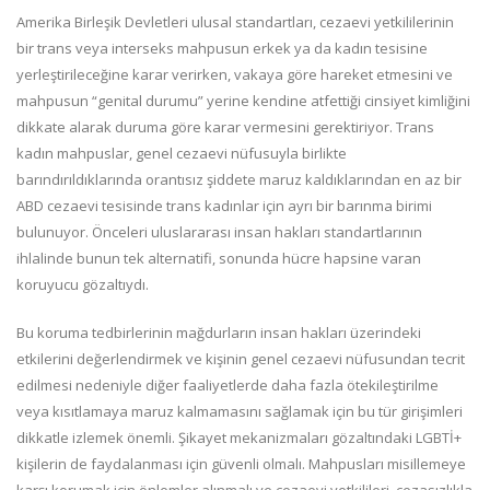
Amerika Birleşik Devletleri ulusal standartları, cezaevi yetkililerinin
bir trans veya interseks mahpusun erkek ya da kadın tesisine
yerleştirileceğine karar verirken, vakaya göre hareket etmesini ve
mahpusun “genital durumu” yerine kendine atfettiği cinsiyet kimliğini
dikkate alarak duruma göre karar vermesini gerektiriyor. Trans
kadın mahpuslar, genel cezaevi nüfusuyla birlikte
barındırıldıklarında orantısız şiddete maruz kaldıklarından en az bir
ABD cezaevi tesisinde trans kadınlar için ayrı bir barınma birimi
bulunuyor. Önceleri uluslararası insan hakları standartlarının
ihlalinde bunun tek alternatifi, sonunda hücre hapsine varan
koruyucu gözaltıydı.
Bu koruma tedbirlerinin mağdurların insan hakları üzerindeki
etkilerini değerlendirmek ve kişinin genel cezaevi nüfusundan tecrit
edilmesi nedeniyle diğer faaliyetlerde daha fazla ötekileştirilme
veya kısıtlamaya maruz kalmamasını sağlamak için bu tür girişimleri
dikkatle izlemek önemli. Şikayet mekanizmaları gözaltındaki LGBTİ+
kişilerin de faydalanması için güvenli olmalı. Mahpusları misillemeye
karşı korumak için önlemler alınmalı ve cezaevi yetkilileri, cezasızlıkla