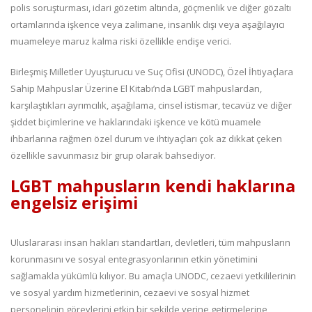
polis soruşturması, idari gözetim altında, göçmenlik ve diğer gözaltı
ortamlarında işkence veya zalimane, insanlık dışı veya aşağılayıcı
muameleye maruz kalma riski özellikle endişe verici.
Birleşmiş Milletler Uyuşturucu ve Suç Ofisi (UNODC), Özel İhtiyaçlara
Sahip Mahpuslar Üzerine El Kitabı’nda LGBT mahpuslardan,
karşılaştıkları ayrımcılık, aşağılama, cinsel istismar, tecavüz ve diğer
şiddet biçimlerine ve haklarındaki işkence ve kötü muamele
ihbarlarına rağmen özel durum ve ihtiyaçları çok az dikkat çeken
özellikle savunmasız bir grup olarak bahsediyor.
LGBT mahpusların kendi haklarına
engelsiz erişimi
Uluslararası insan hakları standartları, devletleri, tüm mahpusların
korunmasını ve sosyal entegrasyonlarının etkin yönetimini
sağlamakla yükümlü kılıyor. Bu amaçla UNODC, cezaevi yetkililerinin
ve sosyal yardım hizmetlerinin, cezaevi ve sosyal hizmet
personelinin görevlerini etkin bir şekilde yerine getirmelerine