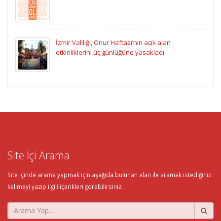
İzmir Valiliği, Onur Haftası’nın açık alan
etkinliklerini üç günlüğüne yasakladı
Site İçi Arama
Site içinde arama yapmak için aşağıda bulunan alan ile aramak istediğiniz
kelimeyi yazıp ilgili içerikleri görebilirsiniz.