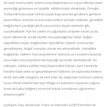
da olayı sunma şekli, eylemi meşrulaştırmaya ve suçun altında yatan
ayrımcılığı gizlemeye yol açabilir; sıklıkla böyle olmaktadır. Örneğin,
Türkiye’de bütünüyle nefret suçları kapsamında görülmesi gereken
eşcinsellere, travesti ve transseksüellere yönelik saldırılar, genellikle
mağdurların yarattığı tahrik sonucunda oluşan eylemler gibi
sunulmaktadır. Açık bir saldırı ve çoğunlukla cinayete varan ya da
bizim ülkemizde ancak ölümle sonuçlandığında ‘haber’ değeri
taşıyabilen suçlar, mağdurların çıkardıkları ‘olaylar’ sonucunda
gerçekleşmiş, ‘doğal’ sonuçlar olarak ele alınmaktadır. Genellikle
mağdurlar, faillerin ‘hassasiyetlerine’ dokunur ve cezalarını bulurlar;
oysa failin hassasiyetinin tek kaynağı ayrımcılık ideolojileridir. Bu
yaklaşım, sadece şiddeti meşrulaştırmakla kalmaz, aynı zamanda
kendini ifade etme ve gerçekleştirme hakkının, bir toplumda kimlere
ait bir ayrıcalık olduğunu da tarif eder; bu doğrudan herkesin sadece
insan olmak bakımından eşit olduğu ön kabulüne dayanan çoğunu
bizim de kabul ettiğimiz evrensel hukuk normlarının çiğnenmesi
anlamına gelir.”
Lezbiyen, Gey, Biseksüel, Trans ve İnterseks (LGBTİ) terimleri ile