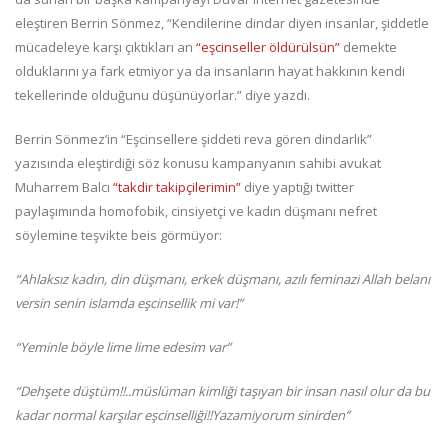
eleştiren Berrin Sönmez, “Kendilerine dindar diyen insanlar, şiddetle
mücadeleye karşı çıktıkları an
“eşcinseller öldürülsün”
demekte
olduklarını ya fark etmiyor ya da insanların hayat hakkının kendi
tekellerinde olduğunu düşünüyorlar.” diye yazdı.
Berrin Sönmez’in “Eşcinsellere şiddeti reva gören dindarlık”
yazısında eleştirdiği söz konusu kampanyanın sahibi avukat
Muharrem Balcı
“takdir takipçilerimin”
diye yaptığı twitter
paylaşımında homofobik, cinsiyetçi ve kadın düşmanı nefret
söylemine teşvikte beis görmüyor:
“Ahlaksız kadın, din düşmanı, erkek düşmanı, azılı feminazi Allah belanı
versin senin islamda eşcinsellik mi var!”
“Yeminle böyle lime lime edesim var”
“Dehşete düştüm!!..müslüman kimliği taşıyan bir insan nasıl olur da bu
kadar normal karşılar eşcinselliği!!Yazamiyorum sinirden”