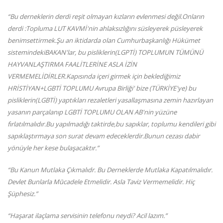
“Bu derneklerin derdi reşit olmayan kızların evlenmesi değil.Onların
derdi :Topluma LUT KAVMİ'nin ahlaksızlığını süsleyerek püsleyerek
benimsettirmek.Şu an iktidarda olan Cumhurbaşkanlığı Hükümet
sistemindekiBAKAN'lar, bu pisliklerin(LGPTİ) TOPLUMUN TÜMÜNÜ
HAYVANLAŞTIRMA FAALİTLERİNE ASLA İZİN
VERMEMELİDİRLER.Kapısında içeri girmek için beklediğimiz
HRİSTİYAN+LGBTİ TOPLUMU Avrupa Birliği' bize (TÜRKİYE'ye) bu
pisliklerin(LGBTİ) yaptıkları rezaletleri yasallaşmasına zemin hazırlayan
yasanın parçalanıp LGBTİ TOPLUMU OLAN AB'nin yüzüne
fırlatılmalıdır.Bu yapılmadığı taktirde,bu sapıklar, toplumu kendileri gibi
sapıklaştırmaya son surat devam edeceklerdir.Bunun cezası dabir
yönüyle her kese bulaşacaktır.”
“Bu Kanun Mutlaka Çıkmalıdr. Bu Derneklerde Mutlaka Kapatılmalıdır.
Devlet Bunlarla Mūcadele Etmelidir. Asla Taviz Vermemelidir. Hiç
Şüphesiz.”
“Haşarat ilaçlama servisinin telefonu neydi? Acil lazım.”