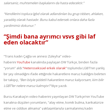
salarsaniz, muhtemelen başkalarını da hasta edecektir.”
“Kendilerini topluca lgbd olarak adlandırılan bu grup tıbben, ahlaken,
yaradılış olarak hastadır. Bunu kabul edersek onlara daha fazla
yardimimiz dokunur.”
“Şimdi bana ayrımcı vsvs gibi laf
eden olacaktır”
“Trans kadın Çağla ve annesi Züleyha” video-
haberini
YouTube
kanalında paylaşan DW Türkçe, binden fazla
“yorum” aldı.
“Heteroseksüel erkek olarak”
toplumda LGBT’nin yanlış
bir şey olmadığını ifade ettiğinde hakaretlere maruz kaldığını belirten
bir takipçi,
“Ben böyle şiddetli hakaretlere maruz kalıyorsam, kim bilir
LGBT’ler nelere maruz kalmıştır?”
diye yazdı.
Burcu Karakaş’ın video-haberini yayınlayan DW Türkçe’nin YouTube
kanalına düşülen yorumların, “alay etme, komik bulma, karikatürize
etme ve ciddiye almama” yaklaşımlarıyla sarmalanmış kadın