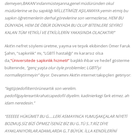
demeyen,BAKAN'ındanmüsteşarına,genel müdüründen okul
müdürlerine ve bu sapıklığı MİLLETİMİZE AŞILAMAYA yemin etmiş bu
sapkın öğretmenlerin derhal görevlerine son vermezlerse, HEM BU
DÜNYADA, HEM DE ÖBÜR DÜNYADA BU OLUP BİTENLERE SEYİRCİ
KALAN TÜM YETKİLİ VE ETKİLİLERİN YAKASINDA OLACAKTIR!”
Akit’in nefret söylemi üretme, yayma ve teşvik ekibinden Ömer Faruk
Şahin, “sapkınlık” mı, “LGBTİ hastalığı” mı kararsız olsa
da,
“Üniversitede sapkınlık hizmeti!”
başlıklı ihbar ve hedef gösterme
bülteninde,
“genç yaşta olur öyle problemler; LGBTİ’yi
normalleştirmeyin”
diyor. Devamını Akit’in internet takipçileri getiriyor:
“legt(p)edofilterrörüneartik son verelim.
pedofilgaylereartikrahatcapedofil diyelim. kadinierkegi fark etmez. ah
idam neredesin.”
“EEEEEE HÜKÜMET BU G.....LERİ ASMAYINCA YUMUŞAKÇALAR NİYETİ
BOZMUŞ.SİZ BİZİ ÖPMEZ İSENİZ BİZ BU G..TÜ S..T.RİZ DİYE
AYAKLANIYORLAR.ADAMLARDA G..T BÜYÜK. İLLA KENDİLERİNİ