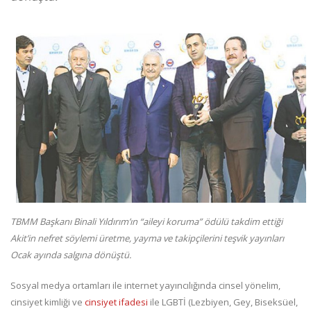
TBMM Başkanı Binali Yıldırım’ın “aileyi koruma” ödülü takdim ettiği
Akit’in nefret söylemi üretme, yayma ve takipçilerini teşvik yayınları
Ocak ayında salgına dönüştü.
Sosyal medya ortamları ile internet yayıncılığında cinsel yönelim,
cinsiyet kimliği ve
cinsiyet ifadesi
ile LGBTİ (Lezbiyen, Gey, Biseksüel,