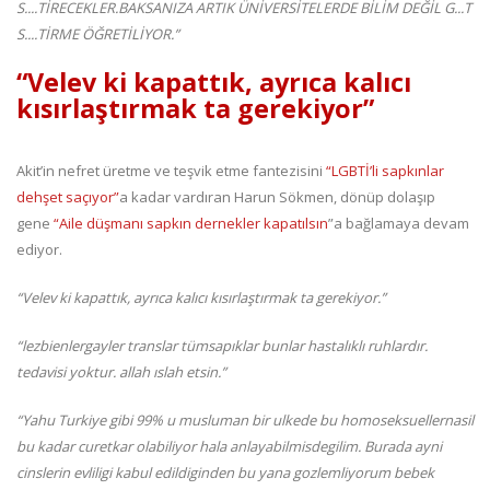
S....TİRECEKLER.BAKSANIZA ARTIK ÜNİVERSİTELERDE BİLİM DEĞİL G...T
S....TİRME ÖĞRETİLİYOR.”
“Velev ki kapattık, ayrıca kalıcı
kısırlaştırmak ta gerekiyor”
Akit’in nefret üretme ve teşvik etme fantezisini
“LGBTİ’li sapkınlar
dehşet saçıyor”
a kadar vardıran Harun Sökmen, dönüp dolaşıp
gene
“Aile düşmanı sapkın dernekler kapatılsın
”a bağlamaya devam
ediyor.
“Velev ki kapattık, ayrıca kalıcı kısırlaştırmak ta gerekiyor.”
“lezbienlergayler translar tümsapıklar bunlar hastalıklı ruhlardır.
tedavisi yoktur. allah ıslah etsin.”
“Yahu Turkiye gibi 99% u musluman bir ulkede bu homoseksuellernasil
bu kadar curetkar olabiliyor hala anlayabilmisdegilim. Burada ayni
cinslerin evliligi kabul edildiginden bu yana gozlemliyorum bebek