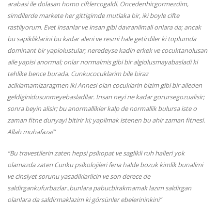
arabasi ile dolasan homo ciftlercogaldi. Oncedenhicgormezdim,
simdilerde markete her gittigimde mutlaka bir, iki boyle cifte
rastliyorum. Evet insanlar ve insan gibi davranilmali onlara da; ancak
bu sapikliklarini bu kadar aleni ve resmi hale getirdiler ki toplumda
dominant bir yapiolustular; neredeyse kadin erkek ve cocuktanolusan
aile yapisi anormal; onlar normalmis gibi bir algiolusmayabasladi ki
tehlike bence burada. Cunkucocuklarim bile biraz
aciklamamizaragmen iki Annesi olan cocuklarin bizim gibi bir aileden
geldiginidusunmeyebasladilar. Insan neyi ne kadar gorursegozualisir;
sonra beyin alisir; bu anormallikler kalp de normallik bulursa iste o
zaman fitne dunyayi bitirir ki; yapilmak istenen bu ahir zaman fitnesi.
Allah muhafaza!”
“Bu travestilerin zaten hepsi psikopat ve saglikli ruh halleri yok
olamazda zaten Cunku psikolojileri fena halde bozuk kimlik bunalimi
ve cinsiyet sorunu yasadiklariicin ve son derece de
saldirgankufurbazlar..bunlara pabucbirakmamak lazım saldirgan
olanlara da saldirmaklazim ki görsünler ebelerininkini”