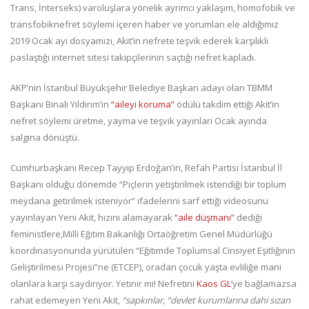
Trans, İnterseks) varoluşlara yönelik ayrımcı yaklaşım, homofobik ve
transfobiknefret söylemi içeren haber ve yorumları ele aldığımız
2019 Ocak ayı dosyamızı, Akit’in nefrete teşvik ederek karşılıklı
paslaştığı internet sitesi takipçilerinin saçtığı nefret kapladı.
AKP’nin İstanbul Büyükşehir Belediye Başkan adayı olan TBMM
Başkanı Binali Yıldırım’ın
“aileyi koruma”
ödülü takdim ettiği Akit’in
nefret söylemi üretme, yayma ve teşvik yayınları Ocak ayında
salgına dönüştü.
Cumhurbaşkanı Recep Tayyip Erdoğan’ın, Refah Partisi İstanbul İl
Başkanı olduğu dönemde “Piçlerin yetiştirilmek istendiği bir toplum
meydana getirilmek isteniyor” ifadelerini sarf ettiği videosunu
yayınlayan Yeni Akit, hızını alamayarak
“aile düşmanı”
dediği
feministlere,Milli Eğitim Bakanlığı Ortaöğretim Genel Müdürlüğü
koordinasyonunda yürütülen “Eğitimde Toplumsal Cinsiyet Eşitliğinin
Geliştirilmesi Projesi”ne (ETCEP), oradan çocuk yaşta evliliğe mani
olanlara karşı saydırıyor. Yetinir mi! Nefretini
Kaos GL
’ye bağlamazsa
rahat edemeyen Yeni Akit,
“sapkınlar, “devlet kurumlarına dahi sızan