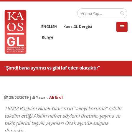
ENGLISH
Kaos GL Dergisi
Künye
“Şimdi bana ayrımcı vs gibi laf eden olacaktır”
28/02/2019 |
Yazar:
Ali Erol
TBMM Başkanı Binali Yıldırım’ın “aileyi koruma” ödülü
takdim ettiği Akit’in nefret söylemi üretme, yayma ve
takipçilerini teşvik yayınları Ocak ayında salgına
dönüştü.