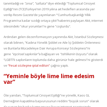
tanımladığı ve
“zırva”
,
“safsata”
diye eklediği “Toplumsal Cinsiyet
Eşitliği”nin (TCE)Türkiye’nin 2019 yılına ait hedefleri arasında yer
verilip Resmi Gazete’de yayımlanan “‘Cumhurbaşkanlığı Yıllık
Programı’na kadar sızdığı ortaya çıktı”haberini paylaşan Akit, internet
sitesindeki “okur yorumları”nı gene “coşturdu”.
Ardından gelen dezenformasyon yayınında Akit, İstanbul Sözleşmesi
olarak bilinen, “Kadına Yönelik Şiddet ve Aile İçi Şiddetin Önlenmesi
ve Bunlarla Mücadeleye Dair Avrupa Konseyi Sözleşmesi”ni
gene
“eşcinsel sapkınlar”
a bağlayan ve
“tehlikenin boyutu”
olarak
“LGBTİ’li sapkınların toplumda daha görünür hale gelmesi”ni gösterdi
ve
“Fesat sözleşme iptal edilsin”
çağrısı yaptı.
“Yeminle böyle lime lime edesim
var”
Öte yandan, “Toplumsal Cinsiyet Eşitliği”ne yönelik, Kaos GL
Derneğinin kapatılma başvurusunun reddini “büyük sorun” olarak
da sunan bir başka kampanyayı Duvar internet gazetesinde