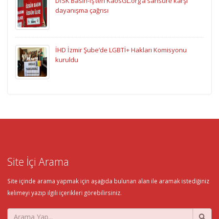
DİSK Basın-İş’ten KaosGL.org’a sansüre karşı
dayanışma çağrısı
İHD İzmir Şube’de LGBTİ+ Hakları Komisyonu
kuruldu
Site İçi Arama
Site içinde arama yapmak için aşağıda bulunan alan ile aramak istediğiniz
kelimeyi yazıp ilgili içerikleri görebilirsiniz.