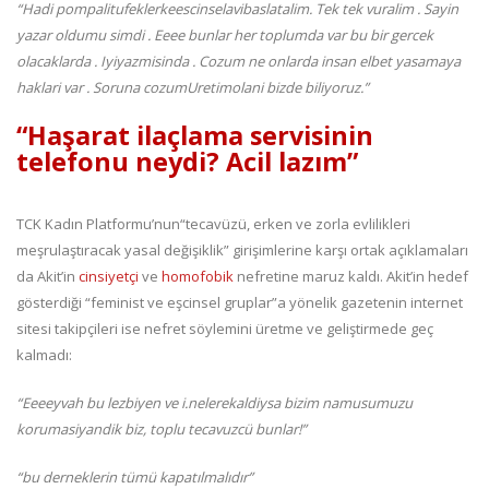
“Hadi pompalitufeklerkeescinselavibaslatalim. Tek tek vuralim . Sayin
yazar oldumu simdi . Eeee bunlar her toplumda var bu bir gercek
olacaklarda . Iyiyazmisinda . Cozum ne onlarda insan elbet yasamaya
haklari var . Soruna cozumUretimolani bizde biliyoruz.”
“Haşarat ilaçlama servisinin
telefonu neydi? Acil lazım”
TCK Kadın Platformu’nun“tecavüzü, erken ve zorla evlilikleri
meşrulaştıracak yasal değişiklik” girişimlerine karşı ortak açıklamaları
da Akit’in
cinsiyetçi
ve
homofobik
nefretine maruz kaldı. Akit’in hedef
gösterdiği “feminist ve eşcinsel gruplar”a yönelik gazetenin internet
sitesi takipçileri ise nefret söylemini üretme ve geliştirmede geç
kalmadı:
“Eeeeyvah bu lezbiyen ve i.nelerekaldiysa bizim namusumuzu
korumasiyandik biz, toplu tecavuzcü bunlar!”
“bu derneklerin tümü kapatılmalıdır”