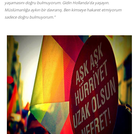
yaşamasını doğru bulmuyorum. Gidin Hollanda'da yaşayın.
Müslümanlığa aykırı bir davranış. Ben kimseye hakaret etmiyorum
sadece doğru bulmuyorum.
”