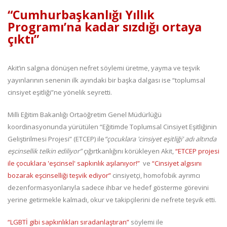
“Cumhurbaşkanlığı Yıllık
Programı’na kadar sızdığı ortaya
çıktı”
Akit’in salgına dönüşen nefret söylemi üretme, yayma ve teşvik
yayınlarının senenin ilk ayındaki bir başka dalgası ise “toplumsal
cinsiyet eşitliği”ne yönelik seyretti.
Milli Eğitim Bakanlığı Ortaöğretim Genel Müdürlüğü
koordinasyonunda yürütülen “Eğitimde Toplumsal Cinsiyet Eşitliğinin
Geliştirilmesi Projesi” (ETCEP) ile
“çocuklara 'cinsiyet eşitliği' adı altında
eşcinsellik telkin ediliyor”
çığırtkanlığını körükleyen Akit,
“ETCEP projesi
ile çocuklara 'eşcinsel' sapkınlık aşılanıyor!”
ve
“Cinsiyet algısını
bozarak eşcinselliği teşvik ediyor”
cinsiyetçi, homofobik ayrımcı
dezenformasyonlarıyla sadece ihbar ve hedef gösterme görevini
yerine getirmekle kalmadı, okur ve takipçilerini de nefrete teşvik etti.
“LGBTİ gibi sapkınlıkları sıradanlaştıran”
söylemi ile