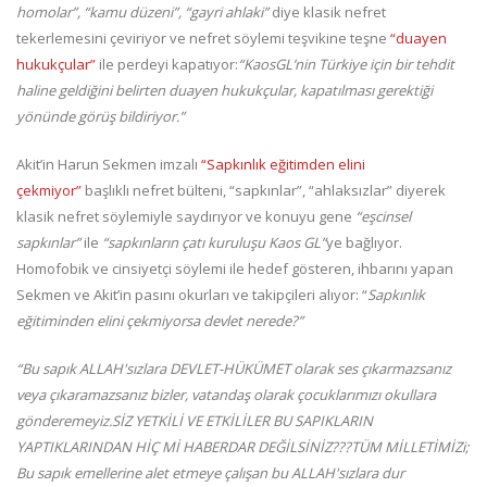
homolar”, “kamu düzeni”, “gayri ahlaki”
diye klasik nefret
tekerlemesini çeviriyor ve nefret söylemi teşvikine teşne
“duayen
hukukçular”
ile perdeyi kapatıyor:
“KaosGL’nin Türkiye için bir tehdit
haline geldiğini belirten duayen hukukçular, kapatılması gerektiği
yönünde görüş bildiriyor.”
Akit’in Harun Sekmen imzalı
“Sapkınlık eğitimden elini
çekmiyor”
başlıklı nefret bülteni, “sapkınlar”, “ahlaksızlar” diyerek
klasik nefret söylemiyle saydırıyor ve konuyu gene
“eşcinsel
sapkınlar”
ile
“sapkınların çatı kuruluşu Kaos GL”
ye bağlıyor.
Homofobik ve cinsiyetçi söylemi ile hedef gösteren, ihbarını yapan
Sekmen ve Akit’in pasını okurları ve takipçileri alıyor: “
Sapkınlık
eğitiminden elini çekmiyorsa devlet nerede?”
“Bu sapık ALLAH'sızlara DEVLET-HÜKÜMET olarak ses çıkarmazsanız
veya çıkaramazsanız bizler, vatandaş olarak çocuklarımızı okullara
gönderemeyiz.SİZ YETKİLİ VE ETKİLİLER BU SAPIKLARIN
YAPTIKLARINDAN HİÇ Mİ HABERDAR DEĞİLSİNİZ???TÜM MİLLETİMİZi;
Bu sapık emellerine alet etmeye çalışan bu ALLAH'sızlara dur