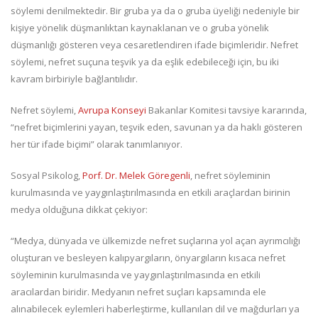
söylemi denilmektedir. Bir gruba ya da o gruba üyeliği nedeniyle bir
kişiye yönelik düşmanlıktan kaynaklanan ve o gruba yönelik
düşmanlığı gösteren veya cesaretlendiren ifade biçimleridir. Nefret
söylemi, nefret suçuna teşvik ya da eşlik edebileceği için, bu iki
kavram birbiriyle bağlantılıdır.
Nefret söylemi,
Avrupa Konseyi
Bakanlar Komitesi tavsiye kararında,
“nefret biçimlerini yayan, teşvik eden, savunan ya da haklı gösteren
her tür ifade biçimi” olarak tanımlanıyor.
Sosyal Psikolog,
Porf. Dr. Melek Göregenli
, nefret söyleminin
kurulmasında ve yaygınlaştırılmasında en etkili araçlardan birinin
medya olduğuna dikkat çekiyor:
“Medya, dünyada ve ülkemizde nefret suçlarına yol açan ayrımcılığı
oluşturan ve besleyen kalıpyargıların, önyargıların kısaca nefret
söyleminin kurulmasında ve yaygınlaştırılmasında en etkili
aracılardan biridir. Medyanın nefret suçları kapsamında ele
alınabilecek eylemleri haberleştirme, kullanılan dil ve mağdurları ya