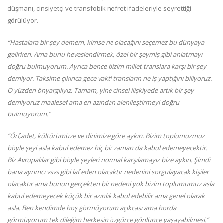
düşmanı, cinsiyetçi ve transfobik nefret ifadeleriyle seyrettiği
görülüyor.
“Hastalara bir şey demem, kimse ne olacağını seçemez bu dünyaya
gelirken. Ama bunu heveslendirmek, özel bir şeymiş gibi anlatmayı
doğru bulmuyorum. Ayrıca bence bizim millet translara karşı bir şey
demiyor. Taksime çıkınca gece vakti transların ne iş yaptığını biliyoruz.
O yüzden önyargılıyız. Tamam, yine cinsel ilişkiyede artık bir şey
demiyoruz maalesef ama en azından alenileştirmeyi doğru
bulmuyorum.”
“Örf,adet, kültürümüze ve dinimize göre aykırı. Bizim toplumuzmuz
böyle şeyi asla kabul edemez hiç bir zaman da kabul edemeyecektir.
Biz Avrupalılar gibi böyle şeyleri normal karşılamayız bize aykırı. Şimdi
bana ayrımcı vsvs gibi laf eden olacaktır nedenini sorgulayacak kişiler
olacaktır ama bunun gerçekten bir nedeni yok bizim toplumumuz asla
kabul edemeyecek küçük bir azınlık kabul edebilir ama genel olarak
asla. Ben kendimde hoş görmüyorum açıkcası ama horda
görmüyorum tek dileğim herkesin özgürce gönlünce yaşayabilmesi.”