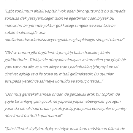
“Lgbt toplumun ahlaki yapisini yok eden bir orguttur biz bu dunyada
sonsuza dek yasayamicagimizicin ve egerbiinanc sahibiysek bu
inancinhic bir yerinde yoktur gokkusagi simgesi ise kesinlikle bir
subliminalmesajdir ana
okullarininduvarlarinisusleyemgokkusagisapkinligin simgesi olamaz
”
“DW ve bunun gibi örgütlerin içine girip bakın bakalım, kimin
güdümünde...Türkiye'de dünyada olmayan ve imrenilen çok güçlü bir
yapı var o da aile ve şuan aileye trans,kadınhakları,lgbt,toplumsal
cinsiyet eşitliği vsvs ile truva atı misali girilmektedir. Bu oyunlar
avrupada yeterince sahneye konuldu ve sonuç ortada...”
“Dönmüş gerizekalı annesi ondan da gerizekalı artık bu toplum da
şöyle bir anlayış çıktı çocuk ne yaparsa yapsın ebeveynler çocuğun
yanında olmalı hadi ordan çocuk yanlış yapıyorsa ebeveynler o yanlışı
düzeltmeli üstünü kapatmamali
”
“Şahsi fikrimi söyliyim. Açıkçası böyle insanların müslüman ülkesinde