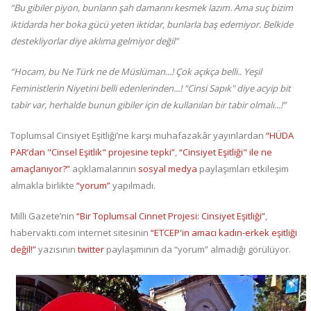
“Bu gibiler piyon, bunların şah damarını kesmek lazım. Ama suç bizim
iktidarda her boka gücü yeten iktidar, bunlarla baş edemiyor. Belkide
destekliyorlar diye aklıma gelmiyor değil”
“Hocam, bu Ne Türk ne de Müslüman...! Çok açıkça belli.. Yeşil
Feministlerin Niyetini belli edenlerinden...! "Cinsi Sapık" diye acyip bit
tabir var, herhalde bunun gibiler için de kullanılan bir tabir olmalı...!”
Toplumsal Cinsiyet Eşitliği’ne karşı muhafazakâr yayınlardan
“HÜDA
PAR’dan "Cinsel Eşitlik" projesine tepki”
,
“Cinsiyet Eşitliği" ile ne
amaçlanıyor?”
açıklamalarının
sosyal medya
paylaşımları etkileşim
almakla birlikte
“yorum”
yapılmadı.
Milli Gazete’nin
“Bir Toplumsal Cinnet Projesi: Cinsiyet Eşitliği”
,
habervakti.com internet sitesinin
“ETCEP'in amacı kadın-erkek eşitliği
değil!”
yazısının
twitter
paylaşımının da “yorum” almadığı görülüyor.