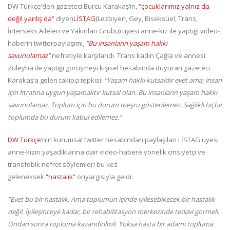
DW Türkçe’den gazeteci Burcu Karakaş’ın,
“çocuklarımız yalnız da
değil yanlış da”
diyen
LİSTAG
(Lezbiyen, Gey, Biseksüel, Trans,
İnterseks Aileleri ve Yakınları Grubu) üyesi anne-kız ile yaptığı video-
haberin twitterpaylaşımı,
“Bu insanların yaşam hakkı
savunulamaz”
nefretiyle karşılandı. Trans kadın Çağla ve annesi
Züleyha ile yaptığı görüşmeyi kişisel hesabında duyuran gazeteci
Karakaş’a gelen takipçi tepkisi:
“Yaşam hakkı kutsaldır evet ama; insan
için fıtratına uygun yaşamaktır kutsal olan. Bu insanların yaşam hakkı
savunulamaz. Toplum için bu durum meşru gösterilemez. Sağlıklı hiçbir
toplumda bu durum kabul edilemez.”
DW Türkçe
’nin kurumsal twitter hesabından paylaşılan LİSTAG üyesi
anne-kızın yaşadıklarına dair video-habere yönelik cinsiyetçi ve
transfobik nefret söylemleri bu kez
geleneksek
“hastalık”
önyargısıyla geldi:
“Evet bu bir hastalık. Ama toplumun içinde iyilesebikecek bir hastalık
değil. İyileşinceye kadar, bir rehabilitasyon merkezinde tedavi gormeli.
Ondan sonra topluma kazandırılmlı. Yoksa hasta bir adamı topluma