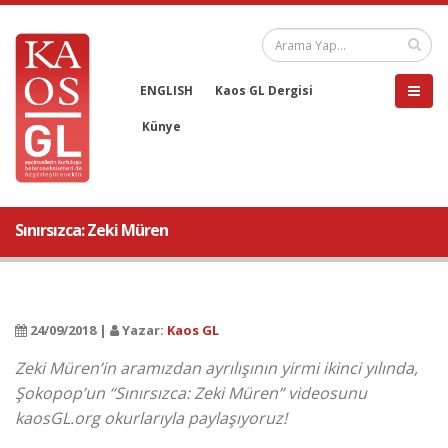
ENGLISH
Kaos GL Dergisi
Künye
Sınırsızca: Zeki Müren
24/09/2018 |
Yazar:
Kaos GL
Zeki Müren’in aramızdan ayrılışının yirmi ikinci yılında,
Şokopop’un “Sınırsızca: Zeki Müren” videosunu
kaosGL.org okurlarıyla paylaşıyoruz!