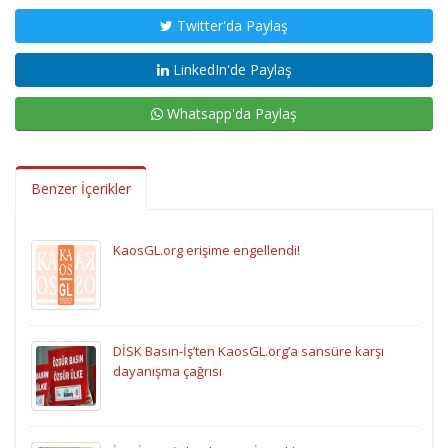
Twitter'da Paylaş
LinkedIn'de Paylaş
Whatsapp'da Paylaş
Benzer İçerikler
KaosGL.org erişime engellendi!
DİSK Basın-İş’ten KaosGL.org’a sansüre karşı
dayanışma çağrısı