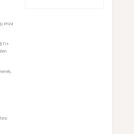
şı imza
GBTİ+
leri
nerek,
tesi