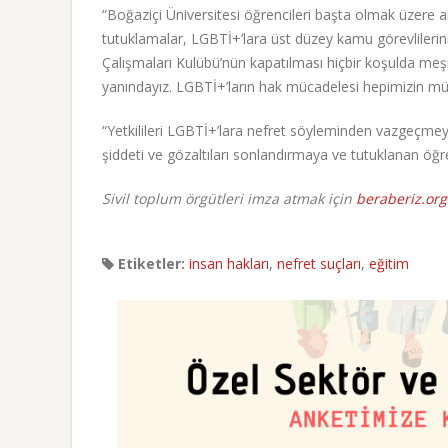
“Boğaziçi Üniversitesi öğrencileri başta olmak üzere an
tutuklamalar, LGBTİ+’lara üst düzey kamu görevlilerin
Çalışmaları Kulübü’nün kapatılması hiçbir koşulda meşr
yanındayız. LGBTİ+’ların hak mücadelesi hepimizin mü
“Yetkilileri LGBTİ+’lara nefret söyleminden vazgeçme
şiddeti ve gözaltıları sonlandırmaya ve tutuklanan öğr
Sivil toplum örgütleri imza atmak için
beraberiz.org
Etiketler:
insan hakları
,
nefret suçları
,
eğitim