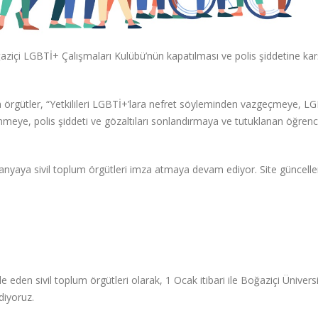
ğaziçi LGBTİ+ Çalışmaları Kulübü’nün kapatılması ve polis şiddetine kar
örgütler, “Yetkilileri LGBTİ+’lara nefret söyleminden vazgeçmeye, L
meye, polis şiddeti ve gözaltıları sonlandırmaya ve tutuklanan öğrenci
anyaya sivil toplum örgütleri imza atmaya devam ediyor. Site güncelle
e eden sivil toplum örgütleri olarak, 1 Ocak itibari ile Boğaziçi Üniversi
diyoruz.