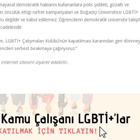
ayasal demokratik haklarını kullananlara polis şiddeti, gözaltı ve
in öncülük ettiği nefret kampanyaları ve Boğaziçi Üniversitesi LGBTİ+
u değildir ve kabul edilemez. Öğrencilerin demokratik üniversite talepl
cadelesidir.
ye, LGBTİ+ Çalışmaları Kulübü’nün kapatılması kararından geri dönmey
encileri serbest bırakmaya çağırıyoruz.”
internet sitesini ziyaret edebilir.