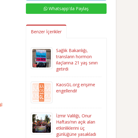
Whatsapp'da Paylaş
Benzer İçerikler
Sağlık Bakanlığı,
transların hormon
ilaçlarına 21 yaş sınırı
getirdi
KaosGL.org erişime
engellendi!
İzmir Valiliği, Onur
Haftası’nın açık alan
etkinliklerini üç
günlüğüne yasakladı