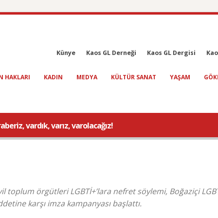
Künye
Kaos GL Derneği
Kaos GL Dergisi
Kao
N HAKLARI
KADIN
MEDYA
KÜLTÜR SANAT
YAŞAM
GÖK
eriz, vardık, varız, varolacağız!
ivil toplum örgütleri LGBTİ+’lara nefret söylemi, Boğaziçi LGB
ddetine karşı imza kampanyası başlattı.