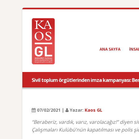
ANA SAYFA
INSA
Sivil toplum örgütlerinden imza kampanyası: Berab
07/02/2021 |
Yazar:
Kaos GL
“Beraberiz, vardık, varız, varolacağız!” diyen s
Çalışmaları Kulübü’nün kapatılması ve polis şi