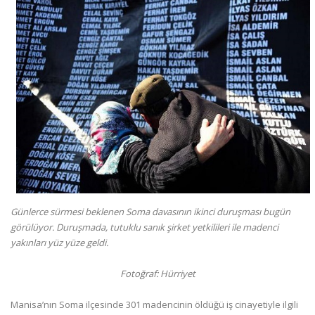
Günlerce sürmesi beklenen Soma davasının ikinci duruşması bugün
görülüyor. Duruşmada, tutuklu sanık şirket yetkilileri ile madenci
yakınları yüz yüze geldi.
Fotoğraf: Hürriyet
Manisa’nın Soma ilçesinde 301 madencinin öldüğü iş cinayetiyle ilgili