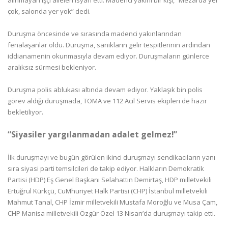
alınmayan işçi aileleri isyan etti. Madenci yakını bir kişi, “Mezarda yer
çok, salonda yer yok” dedi.
Duruşma öncesinde ve sırasında madenci yakınlarından
fenalaşanlar oldu. Duruşma, sanıkların gelir tespitlerinin ardından
iddianamenin okunmasıyla devam ediyor. Duruşmaların günlerce
aralıksız sürmesi bekleniyor.
Duruşma polis ablukası altında devam ediyor. Yaklaşık bin polis
görev aldığı duruşmada, TOMA ve 112 Acil Servis ekipleri de hazır
bekletiliyor.
“Siyasiler yargılanmadan adalet gelmez!”
İlk duruşmayı ve bugün görülen ikinci duruşmayı sendikacıların yanı
sıra siyasi parti temsilcileri de takip ediyor. Halkların Demokratik
Partisi (HDP) Eş Genel Başkanı Selahattin Demirtaş, HDP milletvekili
Ertuğrul Kürkçü, CuMhuriyet Halk Partisi (CHP) İstanbul milletvekili
Mahmut Tanal, CHP İzmir milletvekili Mustafa Moroğlu ve Musa Çam,
CHP Manisa milletvekili Özgür Özel 13 Nisan’da duruşmayı takip etti.