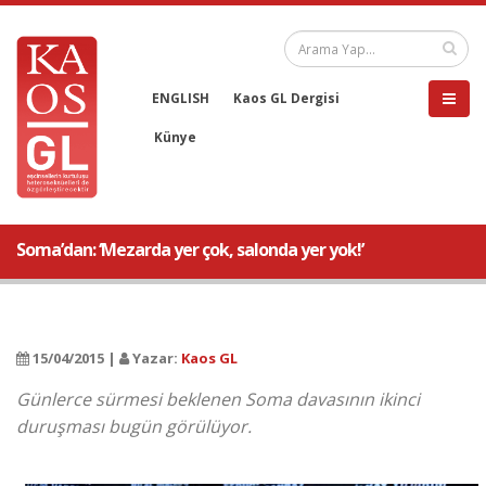
ENGLISH
Kaos GL Dergisi
Künye
Soma’dan: ‘Mezarda yer çok, salonda yer yok!’
15/04/2015 |
Yazar:
Kaos GL
Günlerce sürmesi beklenen Soma davasının ikinci
duruşması bugün görülüyor.