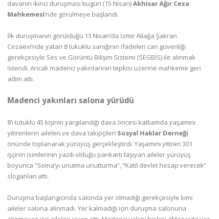
davanın ikinci duruşması bugün (15 Nisan)
Akhisar Ağır Ceza
Mahkemesi
’nde görülmeye başlandı.
İlk duruşmanın görüldüğü 13 Nisan’da İzmir Aliağa Şakran
Cezaevi’nde yatan 8 tukuklu sanığının ifadeleri can güvenliği
gerekçesiyle Ses ve Görüntü Bilişim Sistemi (SEGBİS) ile alınmak
istendi. Ancak madenci yakınlarının tepkisi üzerine mahkeme geri
adım attı.
Madenci yakınları salona yürüdü
8’i tutuklu 45 kişinin yargılandığı dava öncesi katliamda yaşamını
yitirenlerin aileleri ve dava takipçileri
Sosyal Haklar Derneği
önünde toplanarak yürüyüş gerçekleştirdi. Yaşamını yitiren 301
işçinin isimlerinin yazılı olduğu pankartı taşıyan aileler yürüyüş
boyunca “Soma’yı unutma unutturma”, “Katil devlet hesap verecek”
sloganları attı.
Duruşma başlangıcında salonda yer olmadığı gerekçesiyle kimi
aileler salona alınmadı. Yer kalmadığı için duruşma salonuna