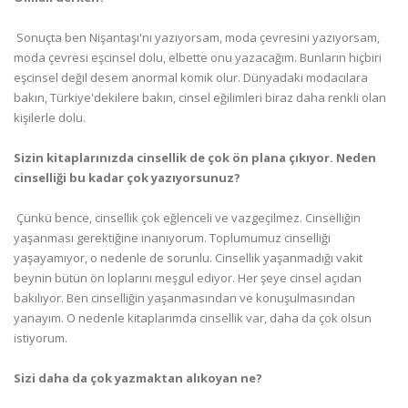
 Sonuçta ben Nişantaşı'nı yazıyorsam, moda çevresini yazıyorsam,
moda çevresi eşcinsel dolu, elbette onu yazacağım. Bunların hiçbiri
eşcinsel değil desem anormal komik olur. Dünyadaki modacılara
bakın, Türkiye'dekilere bakın, cinsel eğilimleri biraz daha renkli olan
kişilerle dolu.
Sizin kitaplarınızda cinsellik de çok ön plana çıkıyor. Neden
cinselliği bu kadar çok yazıyorsunuz?
 Çünkü bence, cinsellik çok eğlenceli ve vazgeçilmez. Cinselliğin
yaşanması gerektiğine inanıyorum. Toplumumuz cinselliği
yaşayamıyor, o nedenle de sorunlu. Cinsellik yaşanmadığı vakit
beynin bütün ön loplarını meşgul ediyor. Her şeye cinsel açıdan
bakılıyor. Ben cinselliğin yaşanmasından ve konuşulmasından
yanayım. O nedenle kitaplarımda cinsellik var, daha da çok olsun
istiyorum.
Sizi daha da çok yazmaktan alıkoyan ne?