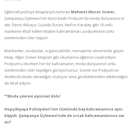
Eğlenceli polisiye kitaplarıyla tanınan
Mehmet Murat Somer
,
Şampanya Üçlemesi'nin ikinci kitabı Podyum'da moda dünyasına el
attı. Deniz Akkaya, Güzide Duran, Nefise Karatay gibi 10 ünlü
mankene ithaf edilen kitabın kahramanları, podyumların ünlü
isimlerinden izler taşıyor.
Mankenler, modacılar, organizatörler, menajerler ekseninde geçen
kitap, diğer Somer kitapları gibi okurlarına eğlence vaad ediyor.
Podyum'u okurken her bir kahramanın, moda dünyasının ünlü
isimlerinden izler taşıdığını görüyorsunuz. Somer ise Podyum'un
dedikodu kitabı olmadığını söylüyor ama gördüklerinden etkilendiğini
de itiraf ediyor.
*'Moda çevresi eşcinsel dolu'
Hopçikiyaya Polisiyeleri'nin tümünde baş kahramanınız aynı
kişiydi. Şampanya Üçlemesi'nde de ortak kahramanlarınız var
mı?