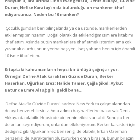
Podyum'u, aralarında Linda Evangelista, Deniz Akkaya, Güzide
Duran, Nefise Karatay'ın da bulunduğu on mankene ithaf
ediyorsunuz. Neden bu 10 manken?
 Çocukluğumdan beri bilinçaltında ya da üstünde, mankenlerden
etkilenmiş bir insanım. Doğal olarak da etkilendiğim isimlere kitabımı
ithaf ettim. Aslında bütün mankenlere ithaf etmek isterdim ama çok
yuvarlak olurdu, onun yerine beş yerli, beş yabancı benim için önemli
10 isme ithaf ettim.
Kitaptaki kahramanların hepsi bir ünlüyü çağrıştırıyor.
Örneğin Defne Atak karakteri Güzide Duran, Berker
Haserkan, Uğurkan Erez; Halide Tamer, Çağla Şikel; Aykut
Batur da Emre Altuğ gibi geldi bana...
 Defne Atak'la Güzide Duran'ı sadece New York'ta çalışmalarından
dolayı benzetebilirsiniz. Ama adının baş harflerine bakarsak Deniz
Akkaya da olabilir. Hepsinde birilerinin etkisi var tabii. Sonuçta ben
de onları seyrediyorum, onlardan etkileniyorum. Berker karakteri için
dediğiniz gibi Uğurkan Erez benzerliği de olabilir, Erkan Özerman
benzerliği de. Karakterleri oluştururken onun birazını, bunun birazını