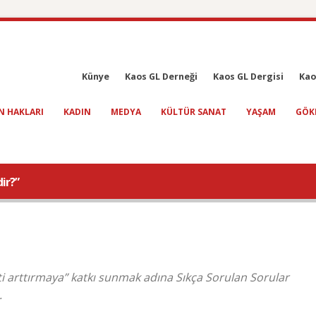
Künye
Kaos GL Derneği
Kaos GL Dergisi
Kao
N HAKLARI
KADIN
MEDYA
KÜLTÜR SANAT
YAŞAM
GÖK
ir?”
ti arttırmaya” katkı sunmak adına Sıkça Sorulan Sorular
.