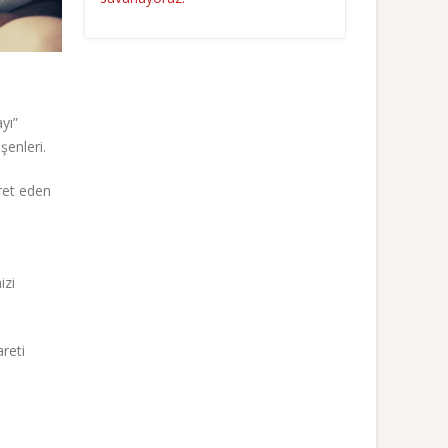
yı”
şenleri.
aret eden
e
izi
reti