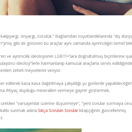
 kalıpyargı, önyargı, özcülük.” Bağlamdan soyutlandıklarında “dış dünya
eri”ymiş gibi de görünen bu araçlar aynı zamanda ayrımcılığın temel bile
iren ve ayrımcılık ideolojisinin LGBTİ+’lara doğrultulmuş biçimlerine iş
laştırıcı ideoloji”lerle harmanlanıp kamusal araçlarla servis edildiğind
nilen zehirli meyvelerini veriyor.
r edilerek kasa kasa dağıtılmaya çalışıldığı şu günlerde yapabileceğim
a ihtiyaç duyduğu mineralleri vermeye gayret göstermek.
a üretilen “varsayımlar üzerine düşünmeye”, “yeni sorular sormaya cesa
” katkı sunmak adına
Sıkça Sorulan Sorular
kitapçığının güncellenmiş
z.