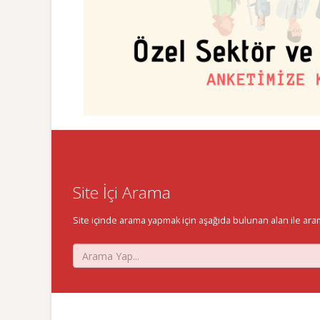
Site İçi Arama
Site içinde arama yapmak için aşağıda bulunan alan ile aramak 