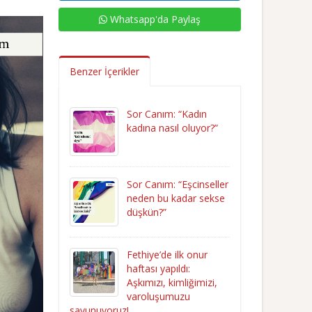
Whatsapp'da Paylaş
Benzer İçerikler
Sor Canım: “Kadın
kadına nasıl oluyor?”
Sor Canım: “Eşcinseller
neden bu kadar sekse
düşkün?”
Fethiye’de ilk onur
haftası yapıldı:
Aşkımızı, kimliğimizi,
varoluşumuzu
savunuyoruz!