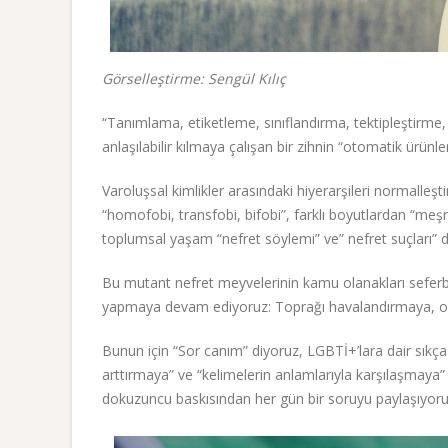
Görselleştirme: Sengül Kılıç
“Tanımlama, etiketleme, sınıflandırma, tektipleştirme,
anlaşılabilir kılmaya çalışan bir zihnin “otomatik ürünl
Varoluşsal kimlikler arasındaki hiyerarşileri normalleşt
“homofobi, transfobi, bifobi”, farklı boyutlardan “meşru
toplumsal yaşam “nefret söylemi” ve” nefret suçları” de
Bu mutant nefret meyvelerinin kamu olanakları seferbe
yapmaya devam ediyoruz: Toprağı havalandırmaya, on
Bunun için “Sor canım” diyoruz, LGBTİ+’lara dair sıkç
arttırmaya” ve “kelimelerin anlamlarıyla karşılaşmaya
dokuzuncu baskısından her gün bir soruyu paylaşıyoru