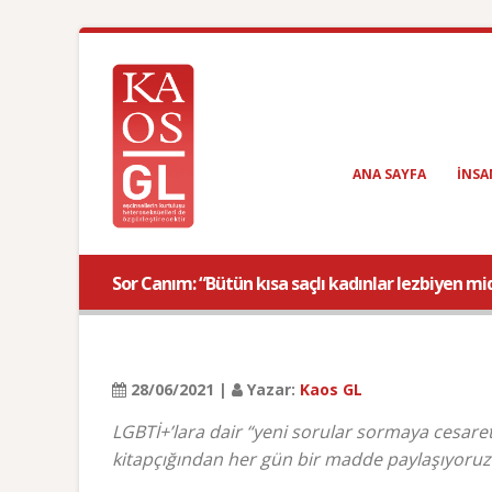
ANA SAYFA
INSA
Sor Canım: “Bütün kısa saçlı kadınlar lezbiyen mid
28/06/2021 |
Yazar:
Kaos GL
LGBTİ+’lara dair “yeni sorular sormaya cesare
kitapçığından her gün bir madde paylaşıyoruz