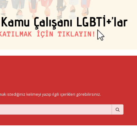
istediğiniz kelimeyi yazıp ilgili içerikleri görebilirsiniz.