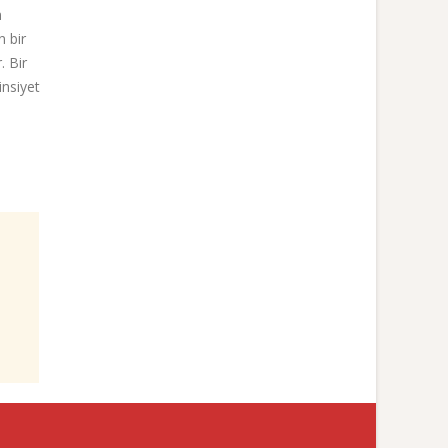
n
n bir
. Bir
insiyet