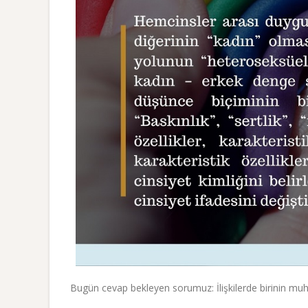
Bugün cevap bekleyen sorumuz: İlişkilerde birinin muh