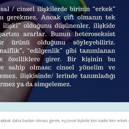
akkak daha baskın olması gerek, eşcinsel ilişkide kim kadın kim erkek 