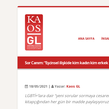
ANA SAYFA
INSA
Sor Canım: “Eşcinsel ilişkide kim kadın kim erkek
18/05/2021 |
Yazar:
Kaos GL
LGBTİ+’lara dair “yeni sorular sormaya cesare
kitapçığından her gün bir madde paylaşıyoruz