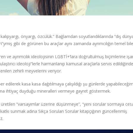
 kalıpyargı, önyargı, özcülük.” Bağlamdan soyutlandıklarında “dış dünya
eri”ymiş gibi de görünen bu araçlar aynı zamanda ayrımcılığın temel bile
iren ve ayrımcılık ideolojisinin LGBTİ+’lara doğrultulmuş biçimlerine iş
laştırıcı ideoloji”lerle harmanlanıp kamusal araçlarla servis edildiğind
nilen zehirli meyvelerini veriyor.
r edilerek kasa kasa dağıtılmaya çalışıldığı şu günlerde yapabileceğim
a ihtiyaç duyduğu mineralleri vermeye gayret göstermek.
a üretilen “varsayımlar üzerine düşünmeye”, “yeni sorular sormaya cesa
 katkı sunmak adına Sıkça Sorulan Sorular kitapçığının güncellenmiş
z.