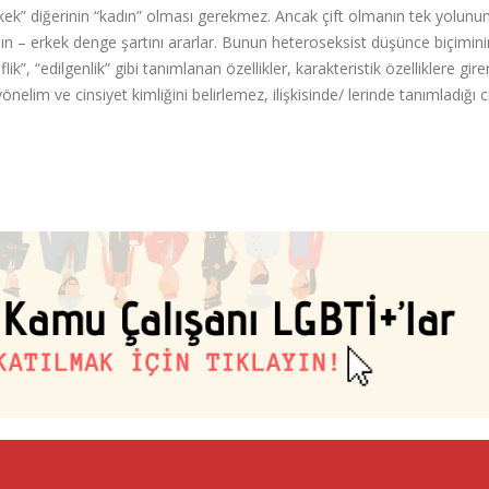
“erkek” diğerinin “kadın” olması gerekmez. Ancak çift olmanın tek yolunu
dın – erkek denge şartını ararlar. Bunun heteroseksist düşünce biçimini
lik”, “edilgenlik” gibi tanımlanan özellikler, karakteristik özelliklere girer
yönelim ve cinsiyet kimliğini belirlemez, ilişkisinde/ lerinde tanımladığı c