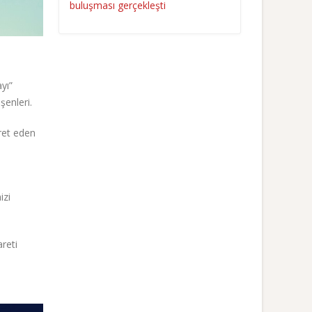
buluşması gerçekleşti
yı”
şenleri.
aret eden
e
izi
reti