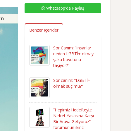
Whatsapp'da Paylaş
Benzer İçerikler
Sor Canım: “İnsanlar
neden LGBTİ+ olmayı
şaka boyutuna
taşıyor?”
Sor canım: “LGBTİ+
olmak suç mu?”
“Hepimiz Hedefteyiz:
Nefret Yasasına Karşı
Bir Araya Geliyoruz”
forumunun ikinci