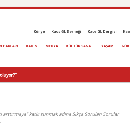
Künye
Kaos GL Derneği
Kaos GL Dergisi
Kao
N HAKLARI
KADIN
MEDYA
KÜLTÜR SANAT
YAŞAM
GÖK
 oluyor?”
ti arttırmaya” katkı sunmak adına Sıkça Sorulan Sorular
.