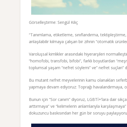
Görselleştirme: Sengül Kılıç
“Tanımlama, etiketleme, sınıflandırma, tektipleştirme,
anlaşılabilir kılmaya çalışan bir zihnin “otomatik ürünl
Varoluşsal kimlikler arasındaki hiyerarşileri normalleşt
“homofobi, transfobi, bifobi”, farklı boyutlardan “meşru
toplumsal yaşam “nefret söylemi” ve” nefret suçları” de
Bu mutant nefret meyvelerinin kamu olanakları seferbe
yapmaya devam ediyoruz: Toprağı havalandırmaya, on
Bunun için “Sor canım” diyoruz, LGBTİ+’lara dair sıkç
arttırmaya” ve “kelimelerin anlamlarıyla karşılaşmaya”
dokuzuncu baskısından her gün bir soruyu paylaşıyoru