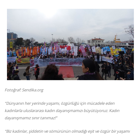
Fotoğraf: Sendika.org
“Dünyanın her yerinde yaşamı, özgürlüğü için mücadele eden
kadınlarla uluslararası kadın dayanışmamızı büyütüyoruz. Kadın
dayanışmamız sınır tanımaz!”
“Biz kadınlar, şiddetin ve sömürünün olmadığı eşit ve özgür bir yaşamı