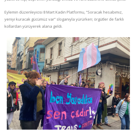
Eylemin düzenleyicisi 8 Mart Kadın Platformu, “Soracak hesabımız,
yeniyi kuracak gücümüz var” sloganıyla yürürken; örgütler de farklı
kollardan yürüyerek alana geldi.