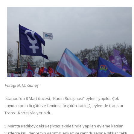
Fotoğraf: M. Güneş
İstanbul’da 8 Mart öncesi, “Kadın Buluşması” eylemi yapıldı. Çok
sayıda kadın örgütü ve feminist örgütün katıldığı eylemde translar
Trans+ Korteji’yle yer aldı.
5 Mart’ta Kadıköy’deki Beşiktaş iskelesinde yapılan eyleme katılan
yüzlerce kişi, depremin yarattığı enkaz ve rant düzenine dikkat çekti.