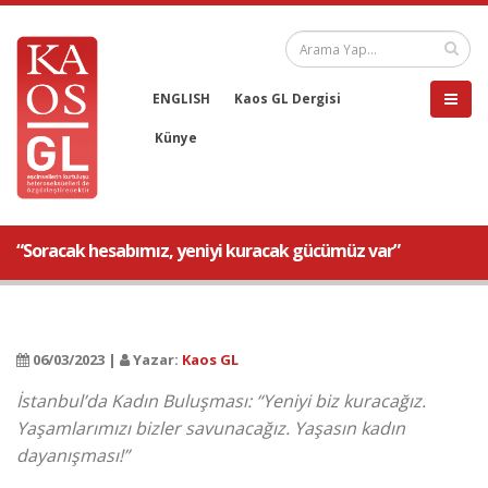
ENGLISH
Kaos GL Dergisi
Künye
“Soracak hesabımız, yeniyi kuracak gücümüz var”
06/03/2023 |
Yazar:
Kaos GL
İstanbul’da Kadın Buluşması: “Yeniyi biz kuracağız.
Yaşamlarımızı bizler savunacağız. Yaşasın kadın
dayanışması!”