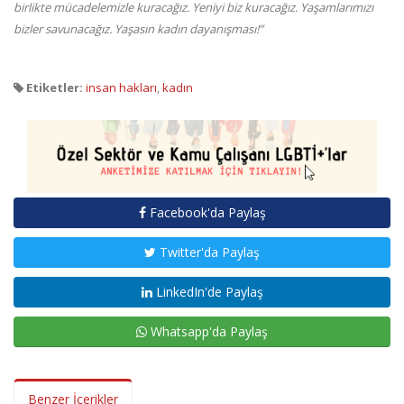
birlikte mücadelemizle kuracağız. Yeniyi biz kuracağız. Yaşamlarımızı
bizler savunacağız. Yaşasın kadın dayanışması!”
Etiketler:
insan hakları
,
kadın
Facebook'da Paylaş
Twitter'da Paylaş
LinkedIn'de Paylaş
Whatsapp'da Paylaş
Benzer İçerikler