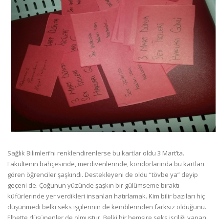
Sağlık Bilimleri’ni renklendirenlerse bu kartlar oldu 3 Mart’ta.
Fakültenin bahçesinde, merdivenlerinde, koridorlarında bu kartları
gören öğrenciler şaşkındı. Destekleyeni de oldu “tövbe ya” deyip
geçeni de. Çoğunun yüzünde şaşkın bir gülümseme bıraktı
küfürlerinde yer verdikleri insanları hatırlamak. Kim bilir bazıları hiç
düşünmedi belki seks işçilerinin de kendilerinden farksız olduğunu.
Elbette düşünenler de olmuştur. Belki bir hemşire seks işçiliği yapan