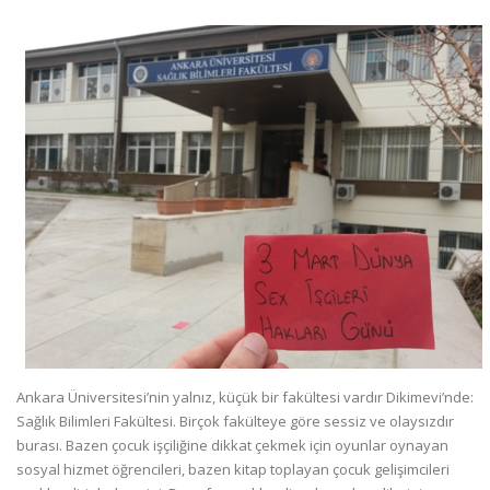
Ankara Üniversitesi’nin yalnız, küçük bir fakültesi vardır Dikimevi’nde:
Sağlık Bilimleri Fakültesi. Birçok fakülteye göre sessiz ve olaysızdır
burası. Bazen çocuk işçiliğine dikkat çekmek için oyunlar oynayan
sosyal hizmet öğrencileri, bazen kitap toplayan çocuk gelişimcileri