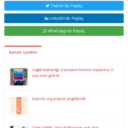
Twitter'da Paylaş
LinkedIn'de Paylaş
Whatsapp'da Paylaş
Benzer İçerikler
Sağlık Bakanlığı, transların hormon ilaçlarına 21
yaş sınırı getirdi
KaosGL.org erişime engellendi!
İzmir Valiliği, Onur Haftası’nın açık alan