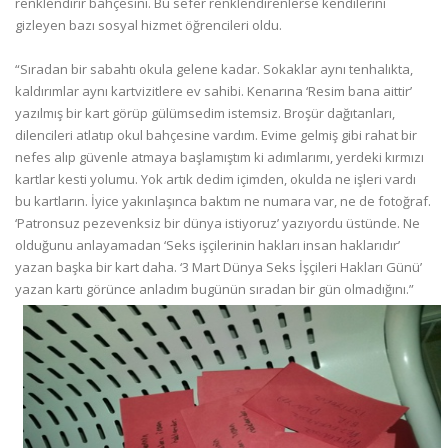
renklendirir bahçesini. Bu sefer renklendirenlerse kendilerini
gizleyen bazı sosyal hizmet öğrencileri oldu.
“Sıradan bir sabahtı okula gelene kadar. Sokaklar aynı tenhalıkta,
kaldırımlar aynı kartvizitlere ev sahibi. Kenarına ‘Resim bana aittir’
yazılmış bir kart görüp gülümsedim istemsiz. Broşür dağıtanları,
dilencileri atlatıp okul bahçesine vardım. Evime gelmiş gibi rahat bir
nefes alıp güvenle atmaya başlamıştım ki adımlarımı, yerdeki kırmızı
kartlar kesti yolumu. Yok artık dedim içimden, okulda ne işleri vardı
bu kartların. İyice yakınlaşınca baktım ne numara var, ne de fotoğraf.
‘Patronsuz pezevenksiz bir dünya istiyoruz’ yazıyordu üstünde. Ne
olduğunu anlayamadan ‘Seks işçilerinin hakları insan haklarıdır’
yazan başka bir kart daha. ‘3 Mart Dünya Seks İşçileri Hakları Günü’
yazan kartı görünce anladım bugünün sıradan bir gün olmadığını.”