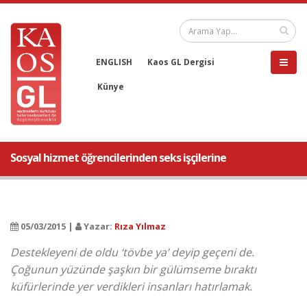
ENGLISH
Kaos GL Dergisi
Künye
Sosyal hizmet öğrencilerinden seks işçilerine
05/03/2015 |
Yazar:
Rıza Yılmaz
Destekleyeni de oldu ‘tövbe ya’ deyip geçeni de.
Çoğunun yüzünde şaşkın bir gülümseme bıraktı
küfürlerinde yer verdikleri insanları hatırlamak.