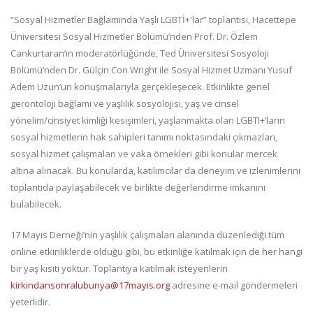
“Sosyal Hizmetler Bağlamında Yaşlı LGBTİ+'lar” toplantısı, Hacettepe
Üniversitesi Sosyal Hizmetler Bölümü’nden Prof. Dr. Özlem
Cankurtaran’ın moderatörlüğünde, Ted Üniversitesi Sosyoloji
Bölümü’nden Dr. Gülçin Con Wright ile Sosyal Hizmet Uzmanı Yusuf
Adem Uzun’un konuşmalarıyla gerçekleşecek. Etkinlikte genel
gerontoloji bağlamı ve yaşlılık sosyolojisi, yaş ve cinsel
yönelim/cinsiyet kimliği kesişimleri, yaşlanmakta olan LGBTI+’ların
sosyal hizmetlerin hak sahipleri tanımı noktasındaki çıkmazları,
sosyal hizmet çalışmaları ve vaka örnekleri gibi konular mercek
altına alınacak. Bu konularda, katılımcılar da deneyim ve izlenimlerini
toplantıda paylaşabilecek ve birlikte değerlendirme imkanını
bulabilecek.
17 Mayıs Derneği’nin yaşlılık çalışmaları alanında düzenlediği tüm
online etkinliklerde olduğu gibi, bu etkinliğe katılmak için de her hangi
bir yaş kısıtı yoktur. Toplantıya katılmak isteyenlerin
kirkindansonralubunya@17mayis.org
adresine e-mail göndermeleri
yeterlidir.