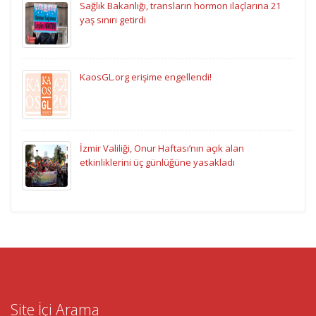
Sağlık Bakanlığı, transların hormon ilaçlarına 21
yaş sınırı getirdi
KaosGL.org erişime engellendi!
İzmir Valiliği, Onur Haftası’nın açık alan
etkinliklerini üç günlüğüne yasakladı
Site İçi Arama