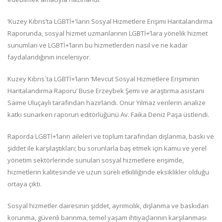
‘Kuzey Kıbrıs’ta LGBTİ+'ların Sosyal Hizmetlere Erişimi Haritalandırma
Raporunda, sosyal hizmet uzmanlarının LGBTİ+’lara yönelik hizmet
sunumları ve LGBTİ+’ların bu hizmetlerden nasıl ve ne kadar
faydalandığının inceleniyor.
Kuzey Kıbrıs`ta LGBTİ+’ların ‘Mevcut Sosyal Hizmetlere Erişiminin
Haritalandırma Raporu’ Buse Erzeybek Şemi ve araştırma asistanı
Saime Uluçaylı tarafından hazırlandı. Onur Yılmaz verilerin analize
katkı sunarken raporun editörlüğünü Av. Faika Deniz Paşa üstlendi.
Raporda LGBTİ+’ların aileleri ve toplum tarafından dışlanma, baskı ve
şiddet ile karşılaştıkları; bu sorunlarla baş etmek için kamu ve yerel
yönetim sektörlerinde sunulan sosyal hizmetlere erişimde,
hizmetlerin kalitesinde ve uzun süreli etkililiğinde eksiklikler olduğu
ortaya çıktı.
Sosyal hizmetler dairesinin şiddet, ayrımcılık, dışlanma ve baskıdan
korunma, güvenli barınma, temel yaşam ihtiyaçlarının karşılanması