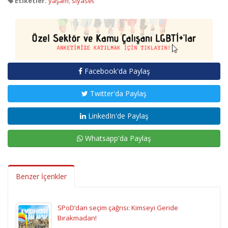
Etiketler:
yaşam
,
siyaset
Facebook'da Paylaş
Twitter'da Paylaş
LinkedIn'de Paylaş
Whatsapp'da Paylaş
Benzer İçerikler
SPoD’dan seçim çağrısı: Kimseyi Geride
Bırakmadan!