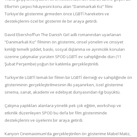
Elbe’nin çarpıcı hikayesini konu alan “Danimarkalı Kız” filmi
Türkiye’de gösterime girmeden önce LGBTİ hareketini ve
destekçilerini özel bir gösterim ile bir araya getirdi.
David Ebershoff’un The Danish Girl adlı romanından uyarlanan
“Danimarkalı Kız” filminin ön gösterimi, cinsel yönelim ve cinsiyet
kimliği temelli şiddet, baskı, sosyal dışlanma ve ayrımcılık konuları
üzerine çalışmalar yürüten SPOD LGBTİ ev sahipliğinde dün (11
Şubat Perşembe) yoğun bir katılımla gerçekleştirildi.
Türkiye’de LGBTİ temalı bir filmin bir LGBTİ derneği ev sahipliğinde ön
gösteriminin gerçekleştirilmesinin ilki yaşanırken, özel gösterime
sinema, sanat, akademi ve edebiyat dünyasından ilgi büyüktü.
Çalışma yaptıkları alanlara yönelik pek çok eğitim, workshop ve
etkinlik düzenleyen SPOD bu defa bir film gösteriminde
destekçilerini ve üyelerini bir araya getirdi.
Kanyon Cinemaximum’da gerçekleştirilen ön gösterime Mabel Matiz,