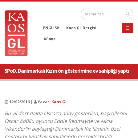
ENGLISH
Kaos GL Dergisi
Künye
SPoD, Danimarkalı Kız’ın ön gösterimine ev sahipliği yaptı
12/02/2016 |
Yazar:
Kaos GL
Bu yıl dört dalda Oscar’a aday gösterilen, başrollerini
Oscar ödüllü oyuncu Eddie Redmayne ve Alicia
Vikander’in paylaştığı Danimarkalı Kız filminin özel
gösterimi SPoD ev sahipliğinde gerçekleştirildi.