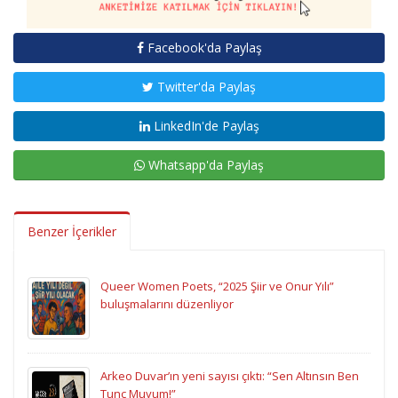
Facebook'da Paylaş
Twitter'da Paylaş
LinkedIn'de Paylaş
Whatsapp'da Paylaş
Benzer İçerikler
Queer Women Poets, “2025 Şiir ve Onur Yılı”
buluşmalarını düzenliyor
Arkeo Duvar’ın yeni sayısı çıktı: “Sen Altınsın Ben
Tunç Muyum!”