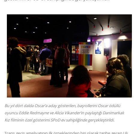
Bu yıl dört dalda Oscar’a aday gösterilen, başrollerini Oscar ödüllü
oyuncu Eddie Redmayne ve Alicia Vikander’in paylaştığı Danimarkalı
Kız filminin özel gösterimi SPoD ev sahipliğinde gerçekleştirildi.
Trans geçiş ameliyatının ilk örneklerinden biri olarak tarihe geçen Lili