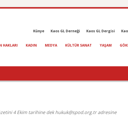
Künye
Kaos GL Derneği
Kaos GL Dergisi
Kao
N HAKLARI
KADIN
MEDYA
KÜLTÜR SANAT
YAŞAM
GÖK
özetini 4 Ekim tarihine dek hukuk@spod.org.tr adresine