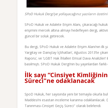
SPoD Hukuk Dergi’ye yollayacağınız yazıların özetin
SPoD Hukuk ve Adalete Erişim Alanı, çıkaracağı hukuk der
erişimini mercek altına almayı hedefleyen dergi, aktivi
güncel bir soluk getirecek.
Bu dergi, SPoD Hukuk ve Adalete Erişim Alanı’nın ilk 
Yargıtay ve Danıştay İçtihatları’, Ağustos 2013’te çıkan
Raporu’, ve ‘LGBT Hak İhlalleri Emsal Dava Analizleri’ 
basılmıştı. SPoD Hukuk Dergi’nin bu yayınlardan farklı 
İlk sayı “Cinsiyet Kimliğin
Süreci"ne odaklanacak
SpoD Hukuk, her sayısında yeni bir temayla okurla bu
Maddesi’ni esastan inceleme kararına odaklanılacak. D
Tanınması-Cinsiyet Geçiş Süreci" olarak belirlendi.