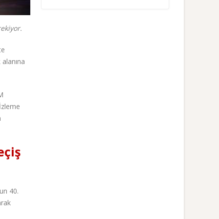
ekiyor.
te
k alanına
HM
 İzleme
n
eçiş
un 40.
arak