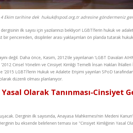
i 4 Ekim tarihine dek
hukuk@spod.org.tr adresine göndermeniz ger
gisinin ilk sayısı için yazılarınızı bekliyor! LGBTİ’lerin hukuk ve adale
st bir pencereden, disiplinler arası yaklaşımları ön planda tutarak huku
yayını değil. Daha önce, Kasım, 2012’de yayınlanan ‘LGBT Davaları AI
 ‘2012 Cinsel Yönelim ve Cinsiyet Kimliği Temelli İnsan Hakları İhlalleri
ile ‘2015 LGBTİ’lerin Hukuk ve Adalete Erişimi yayınları SPoD tarafında
olarak düzenli olması planlanıyor.
in Yasal Olarak Tanınması-Cinsiyet G
luşacak. Derginin ilk sayısında, Anayasa Mahkemesi’nin Medeni Kanun’
erginin bu eksende belirlenen teması ise "Cinsiyet Kimliğinin Yasal Ol