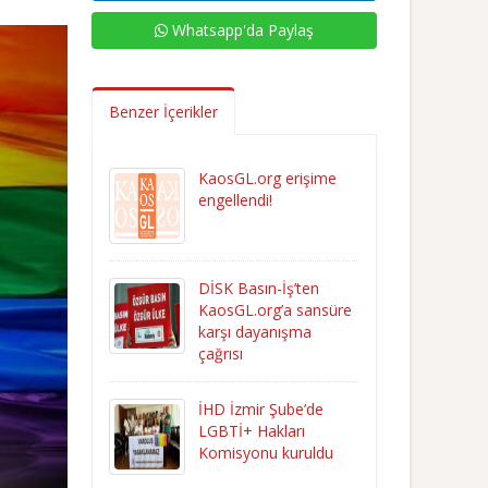
Whatsapp'da Paylaş
Benzer İçerikler
KaosGL.org erişime
engellendi!
DİSK Basın-İş’ten
KaosGL.org’a sansüre
karşı dayanışma
çağrısı
İHD İzmir Şube’de
LGBTİ+ Hakları
Komisyonu kuruldu