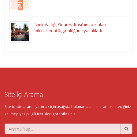
İzmir Valiliği, Onur Haftası’nın açık alan
etkinliklerini üç günlüğüne yasakladı
Site İçi Arama
Site içinde arama yapmak için aşağıda bulunan alan ile aramak istediğiniz
kelimeyi yazıp ilgili içerikleri görebilirsiniz.