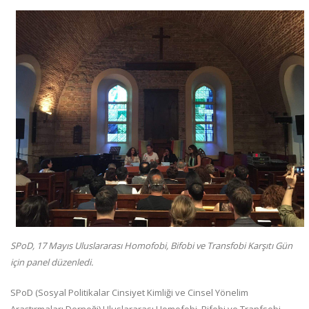
SPoD, 17 Mayıs Uluslararası Homofobi, Bifobi ve Transfobi Karşıtı Gün
için panel düzenledi.
SPoD (Sosyal Politikalar Cinsiyet Kimliği ve Cinsel Yönelim
Araştırmaları Derneği) Uluslararası Homofobi, Bifobi ve Tranfsobi