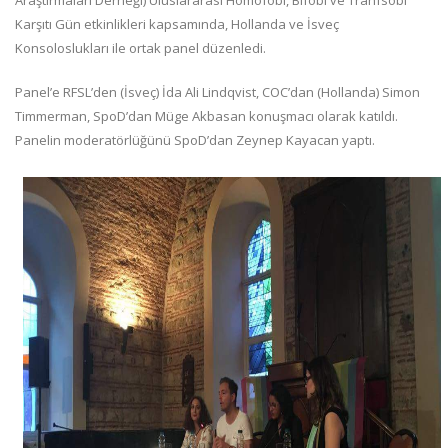
Karşıtı Gün etkinlikleri kapsamında, Hollanda ve İsveç
Konsoloslukları ile ortak panel düzenledi.
Panel’e RFSL’den (İsveç) İda Ali Lindqvist, COC’dan (Hollanda) Simon
Timmerman, SpoD’dan Müge Akbasan konuşmacı olarak katıldı.
Panelin moderatörlüğünü SpoD’dan Zeynep Kayacan yaptı.