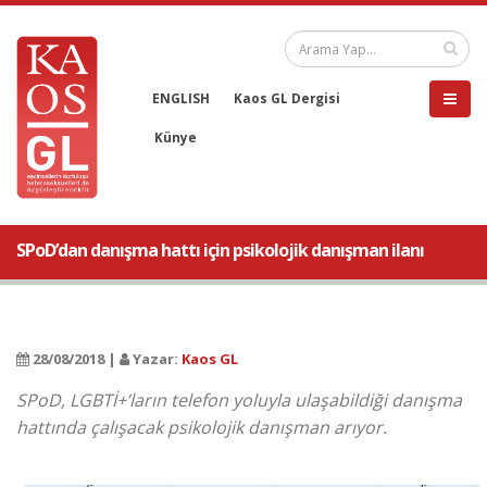
ENGLISH
Kaos GL Dergisi
Künye
SPoD’dan danışma hattı için psikolojik danışman ilanı
28/08/2018 |
Yazar:
Kaos GL
SPoD, LGBTİ+’ların telefon yoluyla ulaşabildiği danışma
hattında çalışacak psikolojik danışman arıyor.