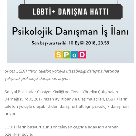
SPoD, LGBTİ+’ların telefon yoluyla ulaşabildiği danışma hattında
çalışacak psikolojik danışman arıyor.
Sosyal Politikalar Cinsiyet Kimliği ve Cinsel Yönelim Çalışmaları
Derneği (SPoD), 2017 Nisan ayı itibariyle ulaşıma açılan, LGBTİ+’ların
telefon yoluyla ulaşabildikleri danışma hattı için psikolojik danışman
arıyor.
LGBTİ+'ların başvurusunu önceleyen çağrıda aday için aranan
özellikler şöyle: