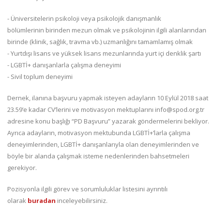
- Üniversitelerin psikoloji veya psikolojik danışmanlık
bölümlerinin birinden mezun olmak ve psikolojinin ilgili alanlarından
birinde (klinik, sağlık, travma vb.) uzmanlığını tamamlamış olmak
- Yurtdışı lisans ve yüksek lisans mezunlarında yurt içi denklik şartı
- LGBTİ+ danışanlarla çalışma deneyimi
- Sivil toplum deneyimi
Dernek, ilanına başvuru yapmak isteyen adayların 10 Eylül 2018 saat
23.59’e kadar CV’lerini ve motivasyon mektuplarını info@spod.org.tr
adresine konu başlığı “PD Başvuru” yazarak göndermelerini bekliyor.
Ayrıca adayların, motivasyon mektubunda LGBTİ+’larla çalışma
deneyimlerinden, LGBTİ+ danışanlarıyla olan deneyimlerinden ve
böyle bir alanda çalışmak isteme nedenlerinden bahsetmeleri
gerekiyor.
Pozisyonla ilgili görev ve sorumluluklar listesini ayrıntılı
olarak
buradan
inceleyebilirsiniz.