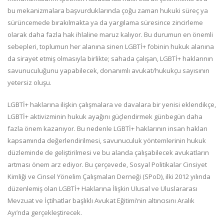
bu mekanizmalara başvurduklarında çoğu zaman hukuki süreç ya
sürüncemede bırakılmakta ya da yargılama süresince zincirleme
olarak daha fazla hak ihlaline maruz kalıyor. Bu durumun en önemli
sebepleri, toplumun her alanına sinen LGBTİ+ fobinin hukuk alanına
da sirayet etmiş olmasıyla birlikte; sahada çalışan, LGBTİ+ haklarının
savunuculuğunu yapabilecek, donanımlı avukat/hukukçu sayısının
yetersiz oluşu.
LGBTİ+ haklarına ilişkin çalışmalara ve davalara bir yenisi eklendikçe,
LGBTİ+ aktivizminin hukuk ayağını güçlendirmek günbegün daha
fazla önem kazanıyor. Bu nedenle LGBTİ+ haklarının insan hakları
kapsamında değerlendirilmesi, savunuculuk yöntemlerinin hukuk
düzleminde de geliştirilmesi ve bu alanda çalışabilecek avukatların
artması önem arz ediyor. Bu çerçevede, Sosyal Politikalar Cinsiyet
Kimliği ve Cinsel Yönelim Çalışmaları Derneği (SPoD), ilki 2012 yılında
düzenlemiş olan LGBTİ+ Haklarına İlişkin Ulusal ve Uluslararası
Mevzuat ve İçtihatlar başlıklı Avukat Eğitimi’nin altıncısını Aralık
Ayı’nda gerçekleştirecek.