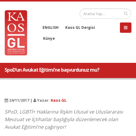
ENGLISH
Kaos GL Dergisi
Künye
SpoD’un Avukat Eğitimi’ne başvurdunuz mu?
24/11/2017 |
Yazar:
Kaos GL
SPoD, LGBTİ+ Haklarına İlişkin Ulusal ve Uluslararası
Mevzuat ve İçtihatlar başlığıyla düzenlenecek olan
Avukat Eğitimi’ne çağırıyor!