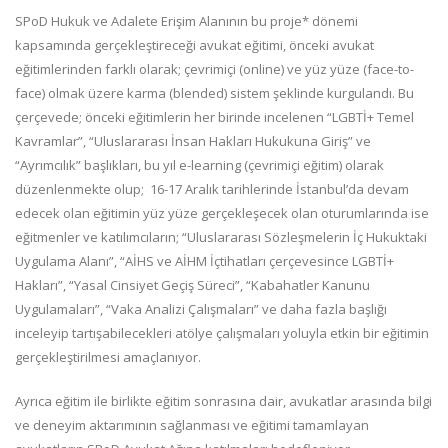
SPoD Hukuk ve Adalete Erişim Alanının bu proje* dönemi
kapsamında gerçekleştireceği avukat eğitimi, önceki avukat
eğitimlerinden farklı olarak; çevrimiçi (online) ve yüz yüze (face-to-
face) olmak üzere karma (blended) sistem şeklinde kurgulandı. Bu
çerçevede; önceki eğitimlerin her birinde incelenen “LGBTİ+ Temel
Kavramlar”, “Uluslararası İnsan Hakları Hukukuna Giriş” ve
“Ayrımcılık” başlıkları, bu yıl e-learning (çevrimiçi eğitim) olarak
düzenlenmekte olup; 16-17 Aralık tarihlerinde İstanbul’da devam
edecek olan eğitimin yüz yüze gerçekleşecek olan oturumlarında ise
eğitmenler ve katılımcıların; “Uluslararası Sözleşmelerin İç Hukuktaki
Uygulama Alanı”, “AİHS ve AİHM İçtihatları çerçevesince LGBTİ+
Hakları”, “Yasal Cinsiyet Geçiş Süreci”, “Kabahatler Kanunu
Uygulamaları”, “Vaka Analizi Çalışmaları” ve daha fazla başlığı
inceleyip tartışabilecekleri atölye çalışmaları yoluyla etkin bir eğitimin
gerçekleştirilmesi amaçlanıyor.
Ayrıca eğitim ile birlikte eğitim sonrasına dair, avukatlar arasında bilgi
ve deneyim aktarımının sağlanması ve eğitimi tamamlayan