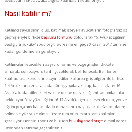
avukatların SPoD Avukat Ağına katılmaları hedefleniyor.
Nasıl katılırım?
Katılımcı sayısı sınırlı olup, katılmak isteyen avukatların fotoğrafsız öz
geçmişleriyle birlikte
başvuru formunu
doldurarak “6. Avukat Eğitimi”
başlığıyla hukuk@spod.org.tr adresine en geç 30 Kasım 2017 tarihine
kadar göndermeleri gerekiyor.
Katılımcılar iletecekleri başvuru formu ve özgeçmişleri dikkate
alınarak, son başvuru tarihi gözetilerek belirlenecek. Belirlenen
katılımcılara, kendilerine tayin edilen kullanıcı giriş bilgileri ile birlikte
1-4 Aralık tarihleri arasında dönüş yapılacak olup, katılımcıların 16
Aralık’a kadar diledikleri vakitte online olarak, eğitimi tamamlamaları
bekleniyor. Yüz yüze eğitim 16-17 Aralık'ta gerçekleşecek olup, yer ve
eğitim programı katılımcılarla daha sonra paylaşılacak. Katılımcıların;
online ve yüz yüze olmak üzere tüm oturumlara tam katılımları
gerekiyor. Her türlü soru ve bilgi için
hukuk@spod.org.tr
e-mail adresi
üzerinden iletişime geçebilirsiniz.