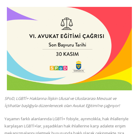
SPoD, LGBTİ+ Haklarına İlişkin Ulusal ve Uluslararası Mevzuat ve
İçtihatlar başlığıyla düzenlenecek olan Avukat Eğitimi’ne çağırıyor!
Yaşamın farklı alanlarında LGBTİ+ fobiyle, ayrımcılıkla, hak ihlalleriyle
karşılaşan LGBTİ+lar, yaşadıkları hak ihlallerine karşı adalete erişim
mekanizmalarını işletmek hususunda haklı olarak çekinmekte zira