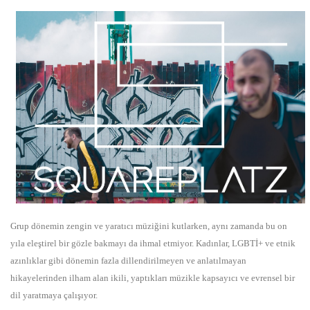
Grup dönemin zengin ve yaratıcı müziğini kutlarken, aynı zamanda bu on
yıla eleştirel bir gözle bakmayı da ihmal etmiyor. Kadınlar, LGBTİ+ ve etnik
azınlıklar gibi dönemin fazla dillendirilmeyen ve anlatılmayan
hikayelerinden ilham alan ikili, yaptıkları müzikle kapsayıcı ve evrensel bir
dil yaratmaya çalışıyor.