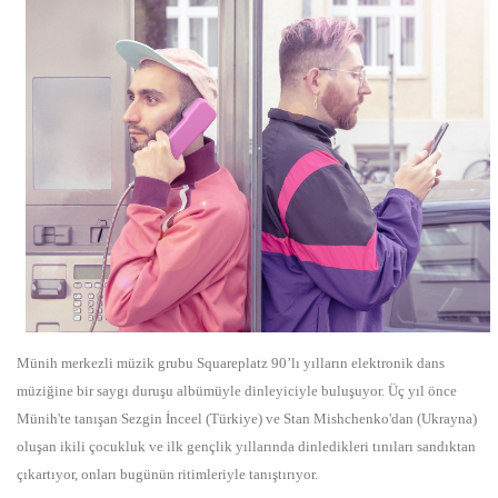
Münih merkezli müzik grubu Squareplatz 90’lı yılların elektronik dans
müziğine bir saygı duruşu albümüyle dinleyiciyle buluşuyor. Üç yıl önce
Münih'te tanışan Sezgin İnceel (Türkiye) ve Stan Mishchenko'dan (Ukrayna)
oluşan ikili çocukluk ve ilk gençlik yıllarında dinledikleri tınıları sandıktan
çıkartıyor, onları bugünün ritimleriyle tanıştırıyor.