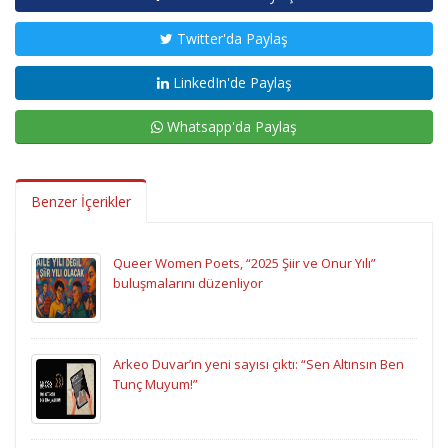
Twitter'da Paylaş
LinkedIn'de Paylaş
Whatsapp'da Paylaş
Benzer İçerikler
Queer Women Poets, “2025 Şiir ve Onur Yılı”
buluşmalarını düzenliyor
Arkeo Duvar’ın yeni sayısı çıktı: “Sen Altınsın Ben
Tunç Muyum!”