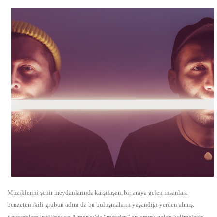
Müziklerini şehir meydanlarında karşılaşan, bir araya gelen insanlara
benzeten ikili grubun adını da bu buluşmaların yaşandığı yerden almış.
Squareplatz İngilizce ve Almanca'da “meydan” anlamına gelen kelimelerin