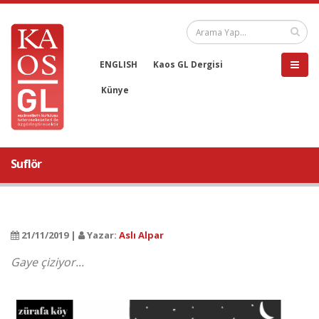
ENGLISH
Kaos GL Dergisi
Künye
Suflör
21/11/2019 |
Yazar:
Aslı Alpar
Gaye çiziyor...