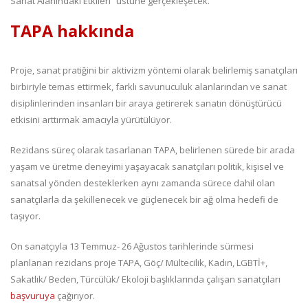
Sanat Alanındaki Etkileri” üstüne gerçekleşecek.
TAPA hakkında
Proje, sanat pratiğini bir aktivizm yöntemi olarak belirlemiş sanatçıları
birbiriyle temas ettirmek, farklı savunuculuk alanlarından ve sanat
disiplinlerinden insanları bir araya getirerek sanatın dönüştürücü
etkisini arttırmak amacıyla yürütülüyor.
Rezidans süreç olarak tasarlanan TAPA, belirlenen sürede bir arada
yaşam ve üretme deneyimi yaşayacak sanatçıları politik, kişisel ve
sanatsal yönden desteklerken aynı zamanda sürece dahil olan
sanatçılarla da şekillenecek ve güçlenecek bir ağ olma hedefi de
taşıyor.
On sanatçıyla 13 Temmuz- 26 Ağustos tarihlerinde sürmesi
planlanan rezidans proje TAPA, Göç/ Mültecilik, Kadın, LGBTİ+,
Sakatlık/ Beden, Türcülük/ Ekoloji başlıklarında çalışan sanatçıları
başvuruya
çağırıyor.