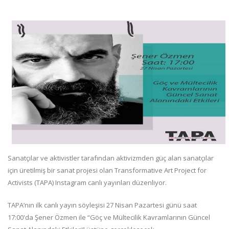
Sanatçılar ve aktivistler tarafından aktivizmden güç alan sanatçılar
için üretilmiş bir sanat projesi olan Transformative Art Project for
Activists (TAPA) Instagram canlı yayınları düzenliyor.
TAPA’nın ilk canlı yayın söyleşisi 27 Nisan Pazartesi günü saat
17:00'da Şener Özmen ile “Göç ve Mültecilik Kavramlarının Güncel