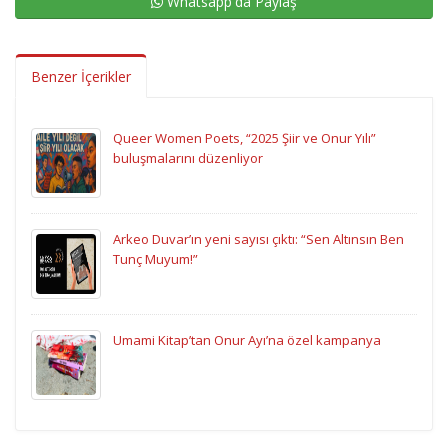
Whatsapp'da Paylaş
Benzer İçerikler
Queer Women Poets, “2025 Şiir ve Onur Yılı”
buluşmalarını düzenliyor
Arkeo Duvar’ın yeni sayısı çıktı: “Sen Altınsın Ben
Tunç Muyum!”
Umami Kitap’tan Onur Ayı’na özel kampanya