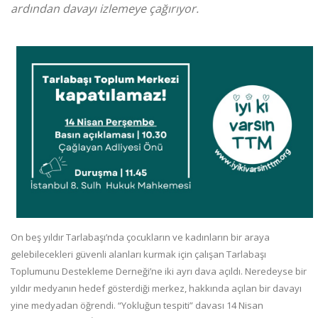
ardından davayı izlemeye çağırıyor.
On beş yıldır Tarlabaşı’nda çocukların ve kadınların bir araya
gelebilecekleri güvenli alanları kurmak için çalışan Tarlabaşı
Toplumunu Destekleme Derneği’ne iki ayrı dava açıldı. Neredeyse bir
yıldır medyanın hedef gösterdiği merkez, hakkında açılan bir davayı
yine medyadan öğrendi. “Yokluğun tespiti” davası 14 Nisan