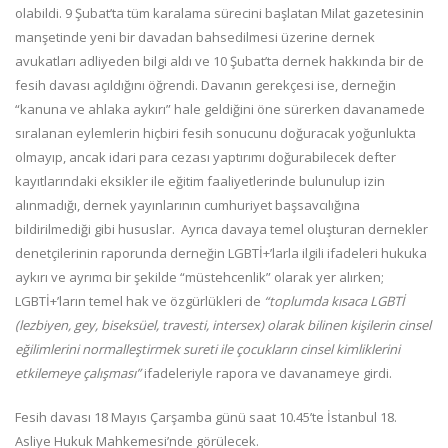
olabildi. 9 Şubat’ta tüm karalama sürecini başlatan Milat gazetesinin
manşetinde yeni bir davadan bahsedilmesi üzerine dernek
avukatları adliyeden bilgi aldı ve 10 Şubat’ta dernek hakkında bir de
fesih davası açıldığını öğrendi. Davanın gerekçesi ise, derneğin
“kanuna ve ahlaka aykırı” hale geldiğini öne sürerken davanamede
sıralanan eylemlerin hiçbiri fesih sonucunu doğuracak yoğunlukta
olmayıp, ancak idari para cezası yaptırımı doğurabilecek defter
kayıtlarındaki eksikler ile eğitim faaliyetlerinde bulunulup izin
alınmadığı, dernek yayınlarının cumhuriyet başsavcılığına
bildirilmediği gibi hususlar. Ayrıca davaya temel oluşturan dernekler
denetçilerinin raporunda derneğin LGBTİ+’larla ilgili ifadeleri hukuka
aykırı ve ayrımcı bir şekilde “müstehcenlik” olarak yer alırken;
LGBTİ+’ların temel hak ve özgürlükleri de
“toplumda kısaca LGBTİ
(lezbiyen, gey, biseksüel, travesti, intersex) olarak bilinen kişilerin cinsel
eğilimlerini normalleştirmek sureti ile çocukların cinsel kimliklerini
etkilemeye çalışması”
ifadeleriyle rapora ve davanameye girdi.
Fesih davası 18 Mayıs Çarşamba günü saat 10.45’te İstanbul 18.
Asliye Hukuk Mahkemesi’nde görülecek.