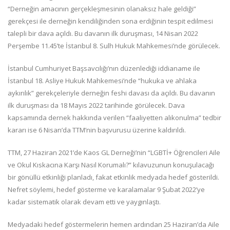
“Derneğin amacının gerçekleşmesinin olanaksız hale geldiği”
gerekçesi ile derneğin kendiliğinden sona erdiğinin tespit edilmesi
talepli bir dava açıldı. Bu davanın ilk duruşması, 14 Nisan 2022
Perşembe 11.45’te İstanbul 8. Sulh Hukuk Mahkemesi’nde görülecek.
İstanbul Cumhuriyet Başsavcılığı’nın düzenlediği iddianame ile
İstanbul 18. Asliye Hukuk Mahkemesi’nde “hukuka ve ahlaka
aykırılık” gerekçeleriyle derneğin feshi davası da açıldı. Bu davanın
ilk duruşması da 18 Mayıs 2022 tarihinde görülecek. Dava
kapsamında dernek hakkında verilen “faaliyetten alıkonulma” tedbir
kararı ise 6 Nisan’da TTM’nin başvurusu üzerine kaldırıldı.
TTM, 27 Haziran 2021’de Kaos GL Derneği’nin “LGBTİ+ Öğrencileri Aile
ve Okul Kıskacına Karşı Nasıl Korumalı?” kılavuzunun konuşulacağı
bir gönüllü etkinliği planladı, fakat etkinlik medyada hedef gösterildi.
Nefret söylemi, hedef gösterme ve karalamalar 9 Şubat 2022’ye
kadar sistematik olarak devam etti ve yaygınlaştı.
Medyadaki hedef göstermelerin hemen ardından 25 Haziran’da Aile