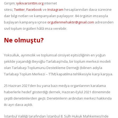
Girişim;
iyikivarsinttm.org
internet
sitesi,
Twitter
,
Facebook
ve
Instagram
hesaplarından dava sürecine
dair bilgi notları ve kampanyaları paylaşıyor. 84 örgütün imzasıyla
başlayan kampanya içinse
orgutlenmehaktir@gmail.com
adresinden
sivil toplum örgütleri hâlâ imza verebilir.
Ne olmuştu?
Yoksulluk, ayrımcılık ve toplumsal cinsiyet eşitsizliğinin en yoğun
şekilde yaşandığı Beyoğlu-Tarlabaşı’nda, bir toplum merkezi modeli
olan Tarlabaşı Toplumunu Destekleme Derneği (bilinen adıyla
Tarlabaşı Toplum Merkezi – TTM) kapatılma tehlikesiyle karşı karşıya.
25 Haziran 2021’den bu yana bazı medya organlarının karalama
haberlerle hedef gösterdiği dernek, Haziran-Eylül 2021 döneminde
çeşitli denetimlerden geçti. Denetimlerin ardından merkez hakkında
iki ayrı dava açıldı.
İstanbul Valiliği tarafından İstanbul 8. Sulh Hukuk Mahkemesi’nde