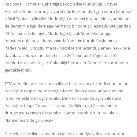
ve Sosyal Hizmetler Bakanlığı Beyoğlu İlçe Müdürlüğü Sosyal
Hizmetler Birimi, derneği ziyaret etti. Bundan dört gün sonra İstanbul
İl Sivil Toplumla İlişkiler Müdürlüğü denetimi başladı. Ne ziyaretle ne
de denetimle ilgili derneğe herhangi bir sonuç ulaşmadı. Öte yandan
19 Temmuz’da Emniyet Müdürlüğü Çocuk Şube Müdürlüğü
“müstehcenlik suçu” kapsamında Yönetim Kurulu Başkanının
ifadesini aldı. Soruşturma takipsizlikle sonuçlandı. Dernek hakkında
davalara sebep olan denetim ise 26 Temmuz-20 Ağustos 2021
tarihleri arasında İçişleri Bakanlığı Dernekler Denetçileri tarafından
gerçekleştirildi.
TTM, denetleme sonuçlarına ilişkin bilgileri ancak kendilerine açılan
“yokluğun tespiti” ve “derneğin feshi” dava dosyalarına sunulan
rapor ve eklerden öğrenebildi. Dernek hakkında açılan ilk dava
“yokluğun tespiti” davası. İstanbul Valiliğinin açtığı davanın ilk
duruşması 14 Nisan Perşembe 11.45’te İstanbul 8. Sulh Hukuk
Mahkemesi’nde görülecek.
Dernek, açılan ikinci davadan ise ancak medya yoluyla haberdar