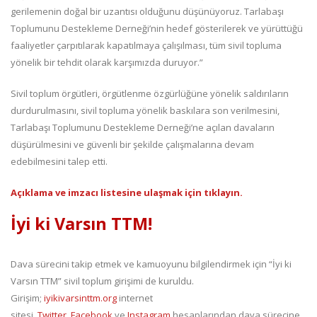
gerilemenin doğal bir uzantısı olduğunu düşünüyoruz. Tarlabaşı
Toplumunu Destekleme Derneği’nin hedef gösterilerek ve yürüttüğü
faaliyetler çarpıtılarak kapatılmaya çalışılması, tüm sivil topluma
yönelik bir tehdit olarak karşımızda duruyor.”
Sivil toplum örgütleri, örgütlenme özgürlüğüne yönelik saldırıların
durdurulmasını, sivil topluma yönelik baskılara son verilmesini,
Tarlabaşı Toplumunu Destekleme Derneği’ne açılan davaların
düşürülmesini ve güvenli bir şekilde çalışmalarına devam
edebilmesini talep etti.
Açıklama ve imzacı listesine ulaşmak için tıklayın.
İyi ki Varsın TTM!
Dava sürecini takip etmek ve kamuoyunu bilgilendirmek için “İyi ki
Varsın TTM” sivil toplum girişimi de kuruldu.
Girişim;
iyikivarsinttm.org
internet
sitesi,
Twitter
,
Facebook
ve
Instagram
hesaplarından dava sürecine