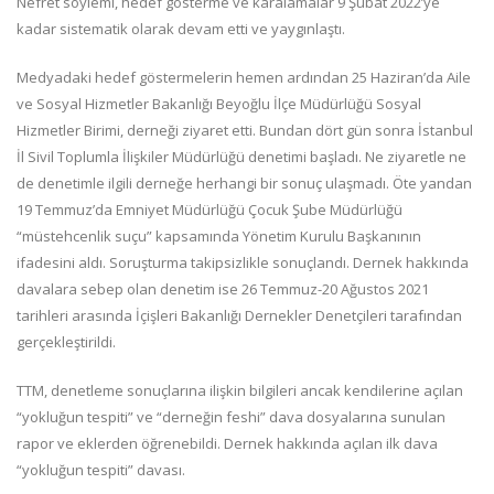
Nefret söylemi, hedef gösterme ve karalamalar 9 Şubat 2022’ye
kadar sistematik olarak devam etti ve yaygınlaştı.
Medyadaki hedef göstermelerin hemen ardından 25 Haziran’da Aile
ve Sosyal Hizmetler Bakanlığı Beyoğlu İlçe Müdürlüğü Sosyal
Hizmetler Birimi, derneği ziyaret etti. Bundan dört gün sonra İstanbul
İl Sivil Toplumla İlişkiler Müdürlüğü denetimi başladı. Ne ziyaretle ne
de denetimle ilgili derneğe herhangi bir sonuç ulaşmadı. Öte yandan
19 Temmuz’da Emniyet Müdürlüğü Çocuk Şube Müdürlüğü
“müstehcenlik suçu” kapsamında Yönetim Kurulu Başkanının
ifadesini aldı. Soruşturma takipsizlikle sonuçlandı. Dernek hakkında
davalara sebep olan denetim ise 26 Temmuz-20 Ağustos 2021
tarihleri arasında İçişleri Bakanlığı Dernekler Denetçileri tarafından
gerçekleştirildi.
TTM, denetleme sonuçlarına ilişkin bilgileri ancak kendilerine açılan
“yokluğun tespiti” ve “derneğin feshi” dava dosyalarına sunulan
rapor ve eklerden öğrenebildi. Dernek hakkında açılan ilk dava
“yokluğun tespiti” davası.