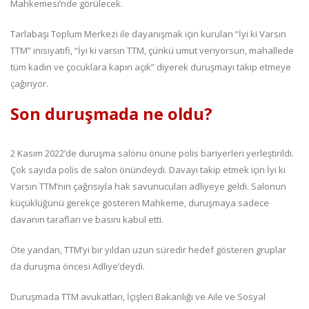
Mahkemesi’nde görülecek.
Tarlabaşı Toplum Merkezi ile dayanışmak için kurulan “İyi ki Varsın
TTM” inisiyatifi, “İyi ki varsın TTM, çünkü umut veriyorsun, mahallede
tüm kadın ve çocuklara kapın açık” diyerek duruşmayı takip etmeye
çağırıyor.
Son duruşmada ne oldu?
2 Kasım 2022’de duruşma salonu önüne polis bariyerleri yerleştirildi.
Çok sayıda polis de salon önündeydi. Davayı takip etmek için İyi ki
Varsın TTM’nin çağrısıyla hak savunucuları adliyeye geldi. Salonun
küçüklüğünü gerekçe gösteren Mahkeme, duruşmaya sadece
davanın tarafları ve basını kabul etti.
Öte yandan, TTM’yi bir yıldan uzun süredir hedef gösteren gruplar
da duruşma öncesi Adliye’deydi.
Duruşmada TTM avukatları, İçişleri Bakanlığı ve Aile ve Sosyal