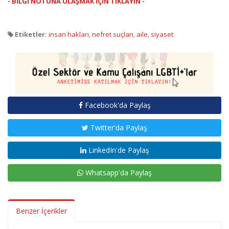
- BİLGİ NOTUNA ULAŞMAK İÇİN TIKLAYIN -
Etiketler:
insan hakları
,
nefret suçları
,
aile
,
siyaset
Facebook'da Paylaş
Twitter'da Paylaş
LinkedIn'de Paylaş
Whatsapp'da Paylaş
Benzer İçerikler