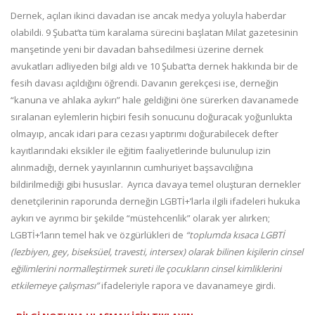
Dernek, açılan ikinci davadan ise ancak medya yoluyla haberdar
olabildi. 9 Şubat’ta tüm karalama sürecini başlatan Milat gazetesinin
manşetinde yeni bir davadan bahsedilmesi üzerine dernek
avukatları adliyeden bilgi aldı ve 10 Şubat’ta dernek hakkında bir de
fesih davası açıldığını öğrendi. Davanın gerekçesi ise, derneğin
“kanuna ve ahlaka aykırı” hale geldiğini öne sürerken davanamede
sıralanan eylemlerin hiçbiri fesih sonucunu doğuracak yoğunlukta
olmayıp, ancak idari para cezası yaptırımı doğurabilecek defter
kayıtlarındaki eksikler ile eğitim faaliyetlerinde bulunulup izin
alınmadığı, dernek yayınlarının cumhuriyet başsavcılığına
bildirilmediği gibi hususlar. Ayrıca davaya temel oluşturan dernekler
denetçilerinin raporunda derneğin LGBTİ+’larla ilgili ifadeleri hukuka
aykırı ve ayrımcı bir şekilde “müstehcenlik” olarak yer alırken;
LGBTİ+’ların temel hak ve özgürlükleri de
“toplumda kısaca LGBTİ
(lezbiyen, gey, biseksüel, travesti, intersex) olarak bilinen kişilerin cinsel
eğilimlerini normalleştirmek sureti ile çocukların cinsel kimliklerini
etkilemeye çalışması”
ifadeleriyle rapora ve davanameye girdi.