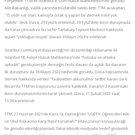
Perşembe 11.45’te İstanbul 8. Sulh Hukuk Mahkemesi’nde görüldü.
Aile Bakanlığı, Valilik yanında müdahillik talebi iletti. TTM avukatları,
“15 yıldır var olan, kamuyla ortak iş yapan bir dernek nasıl yok
olabilir” dedi. Dava, 29 Eylül’e ertelendi. 29 Eylül’deki ikinci duruşmada
da karar çıkmadı ve bu sefer Tarlabaşı Toplum Merkezi hakkında
açılan “yokluğun tespiti” davası 9 Mayıs 2023’e ertelendi.
İstanbul Cumhuriyet Başsavcılığı’nın düzenlediği iddianame ile
İstanbul 18. Asliye Hukuk Mahkemesi’nde “hukuka ve ahlaka
aykırılık” gerekçeleriyle derneğin feshi davası da açıldı. Bu davanın
ilk duruşması da 18 Mayıs 2022 tarihinde görüldü. Dava kapsamında
dernek hakkında verilen “faaliyetten alıkonulma” tedbir kararı ise 6
Nisan’da TTM’nin başvurusu üzerine kaldırıldı. Davanın 2 Kasım’daki
ikinci duruşmasında da karar çıkmadı. Dava, 21 Şubat 2023 saat
11.30’a ertelendi.
TTM, 27 Haziran 2021’de Kaos GL Derneği’nin “LGBTİ+ Öğrencileri Aile
ve Okul Kıskacına Karşı Nasıl Korumalı?” kılavuzunun konuşulacağı
bir gönüllü etkinliği planladı, fakat etkinlik medyada hedef gösterildi.