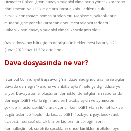
Hizmetler Bakanlığı’nın davaya müdahil olmalarına yönelik karardan
dönülmesini ve 11 Ekim’de ara kararla kabul edilen usulü
eksikliklerin tamamlanmasını talep etti. Mahkeme, bakanlıkların
müdahilliğine yönelik karardan dönülmesi talebini reddetti.
Bakanlıkların davaya müdahil olması kesinleşmiş oldu.
Dava, dosyanın bilirkişiden dönüşünün beklenmesi kararıyla 21
Şubat 2023 saat 11.30’a ertelendi.
Dava dosyasında ne var?
İstanbul Cumhuriyet Başsavcılığı’nın düzenlediği iddianame ile açılan
davada derneğin “kanuna ve ahlaka aykırı” hale geldiği iddiası yer
alıyor. Davaya temel oluşturan dernekler denetçilerinin raporunda
derneğin LGBTİ+’larla ilgili ifadeleri hukuka aykırı ve ayrımcı bir
şekilde “müstehcenlik” olarak yer alırken; LGBTİ+’ların temel hak ve
özgürlükleri de “toplumda kısaca LGBTİ (lezbiyen, gey, biseksüel,
travesti, intersex) olarak bilinen kişilerin cinsel eğilimlerini
normalleştirmek sureti ile çocukların cinsel kimliklerini etkilemeye