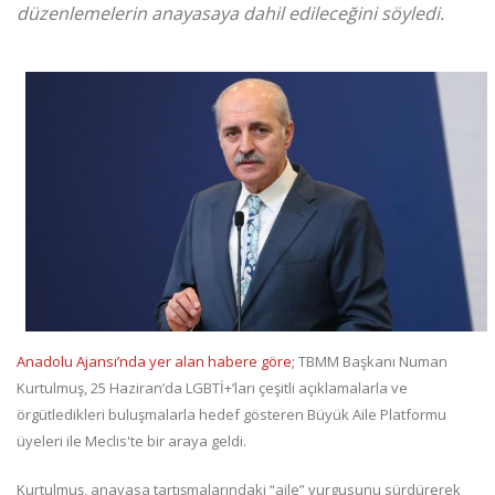
düzenlemelerin anayasaya dahil edileceğini söyledi.
Anadolu Ajansı’nda yer alan habere göre;
TBMM Başkanı Numan
Kurtulmuş, 25 Haziran’da LGBTİ+’ları çeşitli açıklamalarla ve
örgütledikleri buluşmalarla hedef gösteren Büyük Aile Platformu
üyeleri ile Meclis'te bir araya geldi.
Kurtulmuş, anayasa tartışmalarındaki “aile” vurgusunu sürdürerek