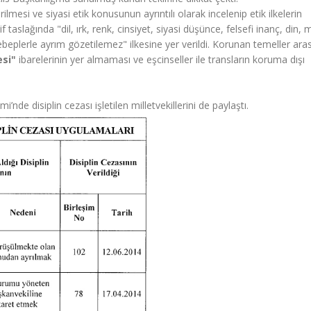
rilmesi ve siyasi etik konusunun ayrıntılı olarak incelenip etik ilkelerin
aslağında "dil, ırk, renk, cinsiyet, siyasi düşünce, felsefi inanç, din,
ebeplerle ayrım gözetilemez" ilkesine yer verildi. Korunan temeller ara
esi"
ibarelerinin yer almaması ve eşcinseller ile transların koruma dışı
de disiplin cezası işletilen milletvekillerini de paylaştı.