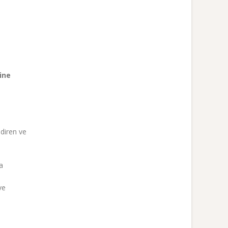
ine
ndiren ve
a
ve