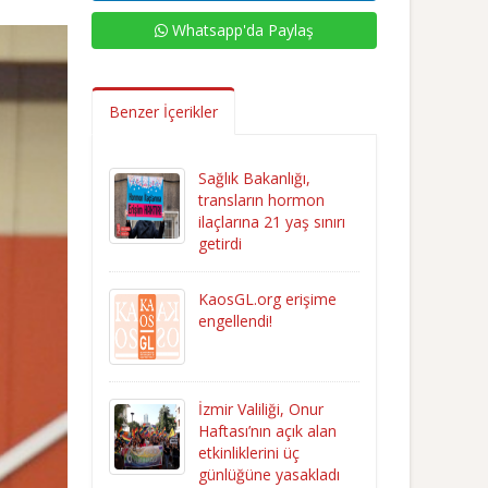
Whatsapp'da Paylaş
Benzer İçerikler
Sağlık Bakanlığı,
transların hormon
ilaçlarına 21 yaş sınırı
getirdi
KaosGL.org erişime
engellendi!
İzmir Valiliği, Onur
Haftası’nın açık alan
etkinliklerini üç
günlüğüne yasakladı