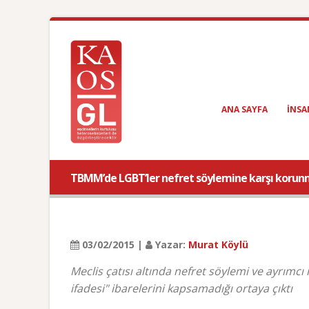
ANA SAYFA
INSA
TBMM’de LGBT’ler nefret söylemine karşı koru
03/02/2015 |
Yazar:
Murat Köylü
Meclis çatısı altında nefret söylemi ve ayrımcı 
ifadesi" ibarelerini kapsamadığı ortaya çıktı