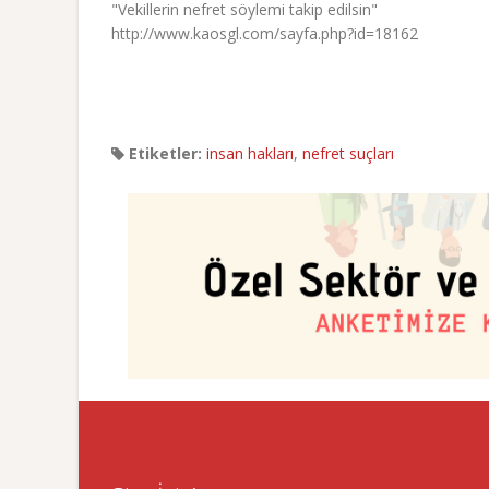
"Vekillerin nefret söylemi takip edilsin"
http://www.kaosgl.com/sayfa.php?id=18162
Etiketler:
insan hakları
,
nefret suçları