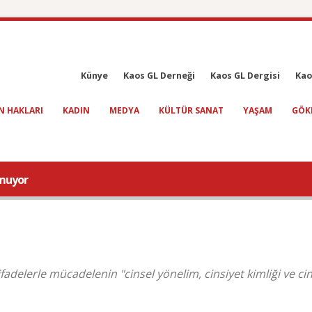
Künye
Kaos GL Derneği
Kaos GL Dergisi
Kao
N HAKLARI
KADIN
MEDYA
KÜLTÜR SANAT
YAŞAM
GÖK
nmuyor
ifadelerle mücadelenin "cinsel yönelim, cinsiyet kimliği ve ci