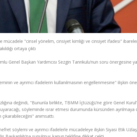
e mücadele "cinsel yönelim, cinsiyet kimliği ve cinsiyet ifadesi" ibareler
kıldığı ortaya çıktı
mlu Genel Başkan Yardımcısı Sezgin Tanrıkulu’nun soru önergesine ya
nin ve ayrımcı ifadelerin kullanılmasının engellenmesine" ilişkin öne
mazlığına değindi, "Bununla birlikte, TBMM İçtüzüğü’ne göre Genel Kurul
al uyaracağı, söyleminde ısrar etmesi durumunda kürsünden ayrılmaya 
 çıkarabileceğini" anımsattı.
efret söylemi ve ayrımcı ifadelerle mücadeleye ilişkin Siyasi Etik Uzl
 Başkanlığı’na sunulmuş kanun teklifine dikkat çekti.