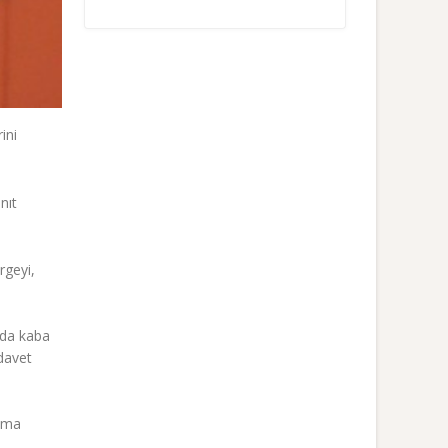
ini
nıt
rgeyi,
’da kaba
davet
aşma