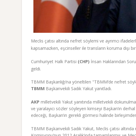
Meclis çatısı altında nefret söylemi ve ayrımcı ifadelerl
kapsamazken, eşcinseller ile transların koruma dışı bıra
Cumhuriyet Halk Partisi
(CHP)
İnsan Haklarından Soru
geldi.
TBMM Başkanlığı’na yöneltilen "TBMM’de nefret söylemi
TBMM
Başkanvekili Sadık Yakut yanıtladı.
AKP
milletvekili Yakut yanıtında milletvekili dokunul
ve yaralayıcı sözler söyleyen kimseyi Başkan’ın derh
edeceği, Başkan’ın gerekli görmesi halinde birleşimden
TBMM Başkanvekili Sadık Yakut, Meclis çatısı altında n
Komisyonu’nun 2012 Aralık’ında tamamlanmış ve Meclis