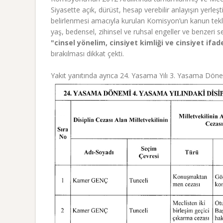
Siyasette açık, dürüst, hesap verebilir anlayışın yerleşti
belirlenmesi amacıyla kurulan Komisyon’un kanun teklif t
yaş, bedensel, zihinsel ve ruhsal engeller ve benzeri s
"cinsel yönelim, cinsiyet kimliği ve cinsiyet ifad
bırakılması dikkat çekti.
Yakıt yanıtında ayrıca 24. Yasama Yılı 3. Yasama Dönemi’n