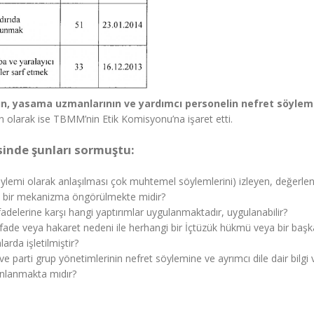
rın, yasama uzmanlarının ve yardımcı personelin nefret söylem
in olarak ise TBMM’nin Etik Komisyonu’na işaret etti.
sinde şunları sormuştu:
 söylemi olarak anlaşılması çok muhtemel söylemlerini) izleyen, değerle
ngi bir mekanizma öngörülmekte midir?
ifadelerine karşı hangi yaptırımlar uygulanmaktadır, uygulanabilir?
ifade veya hakaret nedeni ile herhangi bir İçtüzük hükmü veya bir başk
arda işletilmiştir?
ve parti grup yönetimlerinin nefret söylemine ve ayrımcı dile dair bilgi 
lanlanmakta mıdır?