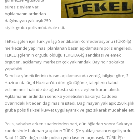
görmezse Ağustos’ta
süresiz eylem var.
Açıklamanın ardından
dağılmayan yaklaşık 250
kişilik gruba polis müdahale etti.
TEKEL işçileri için Türkiye İşçi Sendikaları Konfederasyonu (TÜRK-İŞ)
merkezinde yapılması planlanan basın açıklamasını polis engelledi.
TEKEL işçilerinin örgütlü olduğu TEKGIDA-İŞ sendikası ve emek
örgütleri, açıklamayı merkezin çok yakınındaki Bayındır sokakta
yapabildi.
Sendika yöneticilerinin basın açıklamasında verdiği bilgiye göre, 3
Haziran'da üç, 4 Haziran'da dört günlüğüne, taleplerin kabul
edilmemesi halinde de ağustosta süresiz eylem kararı alındı.
Açıklamanın ardından sendika yöneticileri Sakarya Caddesi
civarındaki kitleden dağılmasını istedi. Dağılmayan yaklaşık 250 kişilik
gruba polis fiziksel kuvvet uygulayarak ve gaz sıkarak müdahale etti.
Polis, sabahın erken saatlerinden beri, dün öğleden sonra Sakarya
caddesinde bulunan grupların TÜRK-İŞ'e yaklaşmasını engelliyordu.
Saat 11:00'e doğru kitle polisin yolu kısmen açmasıyla TÜRK-İŞ'e