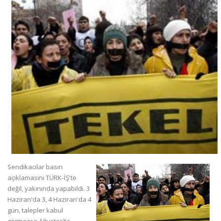
Sendikacılar basın
açıklamasını TÜRK-İŞ'te
değil, yakınında yapabildi. 3
Haziran'da 3, 4 Haziran'da 4
gün, talepler kabul