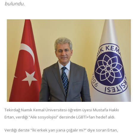
bulundu.
Tekirdağ Namık Kemal Üniversitesi öğretim üyesi Mustafa Hakkı
Ertan, verdiği “Aile sosyolojisi” dersinde LGBTİ+’ları hedef aldı.
Verdiği derste “İki erkek yan yana çoğalır mı?” diye soran Ertan,