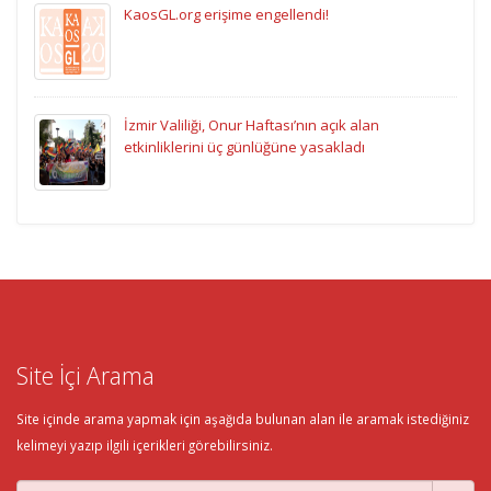
KaosGL.org erişime engellendi!
İzmir Valiliği, Onur Haftası’nın açık alan
etkinliklerini üç günlüğüne yasakladı
Site İçi Arama
Site içinde arama yapmak için aşağıda bulunan alan ile aramak istediğiniz
kelimeyi yazıp ilgili içerikleri görebilirsiniz.