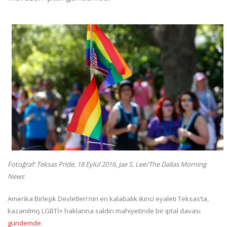
Fotoğraf: Teksas Pride, 18 Eylül 2016, Jae S. Lee/The Dallas Morning
News
Amerika Birleşik Devletleri'nin en kalabalık ikinci eyaleti Teksas’ta,
kazanılmış LGBTİ+ haklarına saldırı mahiyetinde bir iptal davası
gündemde
.