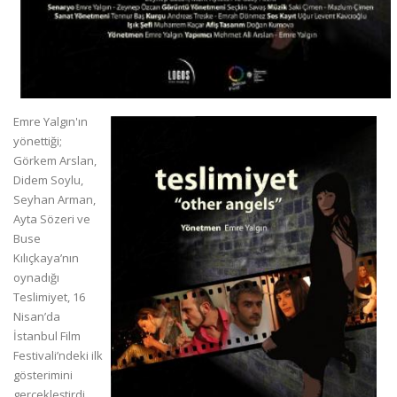
Emre Yalgın'ın
yönettiği;
Görkem Arslan,
Didem Soylu,
Seyhan Arman,
Ayta Sözeri ve
Buse
Kılıçkaya’nın
oynadığı
Teslimiyet, 16
Nisan’da
İstanbul Film
Festivali’ndeki ilk
gösterimini
gerçekleştirdi.