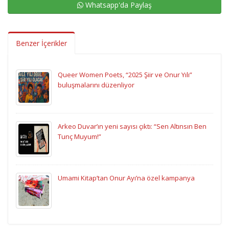
Whatsapp'da Paylaş
Benzer İçerikler
Queer Women Poets, “2025 Şiir ve Onur Yılı”
buluşmalarını düzenliyor
Arkeo Duvar’ın yeni sayısı çıktı: “Sen Altınsın Ben
Tunç Muyum!”
Umami Kitap’tan Onur Ayı’na özel kampanya