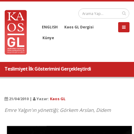
ENGLISH
Kaos GL Dergisi
Künye
Teslimiyet İlk Gösterimini Gerçekleştirdi
21/04/2010 |
Yazar:
Kaos GL
Emre Yalgın'ın yönettiği; Görkem Arslan, Didem