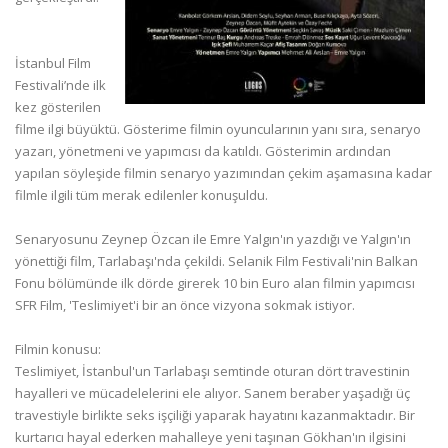
İstanbul Film
Festivali’nde ilk
kez gösterilen
filme ilgi büyüktü. Gösterime filmin oyuncularının yanı sıra, senaryo
yazarı, yönetmeni ve yapımcısı da katıldı. Gösterimin ardından
yapılan söyleşide filmin senaryo yazımından çekim aşamasına kadar
filmle ilgili tüm merak edilenler konuşuldu.
Senaryosunu Zeynep Özcan ile Emre Yalgın'ın yazdığı ve Yalgın'ın
yönettiği film, Tarlabaşı'nda çekildi. Selanik Film Festivali'nin Balkan
Fonu bölümünde ilk dörde girerek 10 bin Euro alan filmin yapımcısı
SFR Film, 'Teslimiyet'i bir an önce vizyona sokmak istiyor.
Filmin konusu:
Teslimiyet, İstanbul'un Tarlabaşı semtinde oturan dört travestinin
hayalleri ve mücadelelerini ele alıyor. Sanem beraber yaşadığı üç
travestiyle birlikte seks işçiliği yaparak hayatını kazanmaktadır. Bir
kurtarıcı hayal ederken mahalleye yeni taşınan Gökhan'ın ilgisini