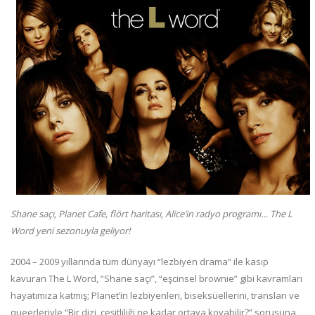
Shane saçı, Planet Cafe, flört haritası, Alice’in radyo programı… The L
Word yeni sezonuyla geliyor!​
2004 – 2009 yıllarında tüm dünyayı “lezbiyen drama” ile kasıp
kavuran The L Word, “Shane saçı”, “eşcinsel brownie” gibi kavramları
hayatımıza katmış; Planet’in lezbiyenleri, biseksüellerini, transları ve
queerleriyle “Bir dizi, çeşitliliği ne kadar ortaya koyabilir?” sorusuna