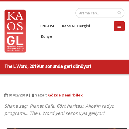
ENGLISH
Kaos GL Dergisi
Künye
The L Word, 2019’un sonunda geri dönüyor!
01/02/2019 |
Yazar:
Gözde Demirbilek
Shane saçı, Planet Cafe, flört haritası, Alice’in radyo
programı… The L Word yeni sezonuyla geliyor!​