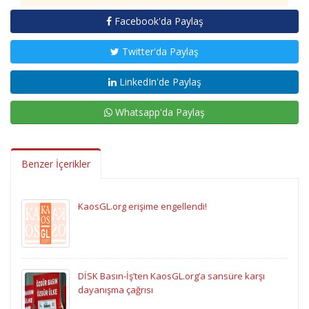
Facebook'da Paylaş
Twitter'da Paylaş
LinkedIn'de Paylaş
Whatsapp'da Paylaş
Benzer İçerikler
KaosGL.org erişime engellendi!
DİSK Basın-İş’ten KaosGL.org’a sansüre karşı
dayanışma çağrısı