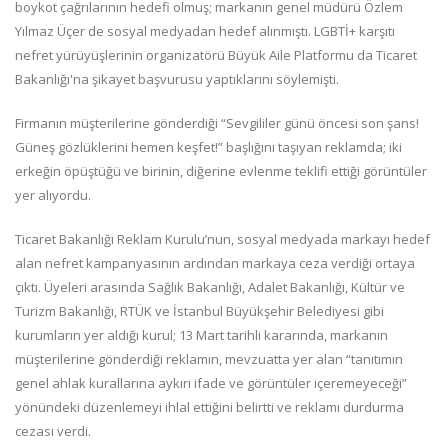
boykot çağrılarının hedefi olmuş; markanın genel müdürü Özlem
Yılmaz Üçer de sosyal medyadan hedef alınmıştı. LGBTİ+ karşıtı
nefret yürüyüşlerinin organizatörü Büyük Aile Platformu da Ticaret
Bakanlığı'na şikayet başvurusu yaptıklarını söylemişti.
Firmanın müşterilerine gönderdiği “Sevgililer günü öncesi son şans!
Güneş gözlüklerini hemen keşfet!” başlığını taşıyan reklamda; iki
erkeğin öpüştüğü ve birinin, diğerine evlenme teklifi ettiği görüntüler
yer alıyordu.
Ticaret Bakanlığı Reklam Kurulu’nun, sosyal medyada markayı hedef
alan nefret kampanyasının ardından markaya ceza verdiği ortaya
çıktı. Üyeleri arasında Sağlık Bakanlığı, Adalet Bakanlığı, Kültür ve
Turizm Bakanlığı, RTÜK ve İstanbul Büyükşehir Belediyesi gibi
kurumların yer aldığı kurul; 13 Mart tarihli kararında, markanın
müşterilerine gönderdiği reklamın, mevzuatta yer alan “tanıtımın
genel ahlak kurallarına aykırı ifade ve görüntüler içeremeyeceği”
yönündeki düzenlemeyi ihlal ettiğini belirtti ve reklamı durdurma
cezası verdi.