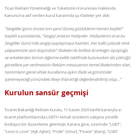
Ticari Reklam Yönetmeliği ve Tüketicinin Korunması Hakkında
Kanunu’na atıf verilen kurul kararında şu ifadeler yer aldı:
“Sevgililer günü öncesi son şans! Güneş gözlüklerini hemen keşfet!”
başlıklı e-postalarda, “Sevgiyi anlatan hediyeler. Hediyelerini al ve bu
Sevgililer Günü'nde sevgiyi paylaşmaya hazırlan. Her kalbi çalacak renk
yelpazemizle seni düşündük!” ifadeleri ile birlikte iki erkeğin öpüştüğü
ve erkeklerden birinin diğerine evlilik teklifinde bulunurken diz çöktüğü
görsellere yer verilmesinin Reklam mevzuatının temel ilkelerinden olan,
tanıtımların genel ahlak kurallarına aykırı ifade ve görüntüler
içeremeyeceği yönündeki ilkeyi ihlal ettiği değerlendirilmiş olup…”
Kurulun sansür geçmişi
Ticaret Bakanlığı Reklam Kurulu, 11 Kasım 2020 tarihli kararıyla e-
ticaret platformlarında LGBTİ+ temalı ürünlerin satışına yönelik
kısıtlayıcı bir düzenleme getirmişti. Karara göre, üzerinde “LGBT”,
“Love is Love” (Aşk Aşktır), “Pride” (Onur), “Peace” (Barış), “LGBT