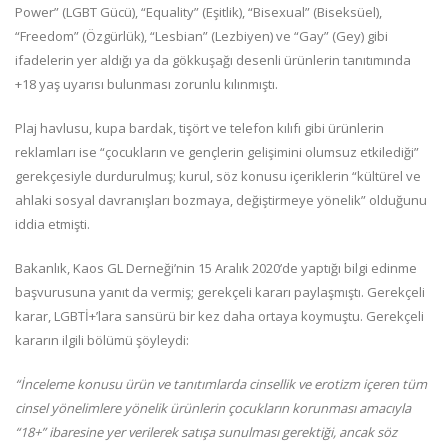
Power” (LGBT Gücü), “Equality” (Eşitlik), “Bisexual” (Biseksüel),
“Freedom” (Özgürlük), “Lesbian” (Lezbiyen) ve “Gay” (Gey) gibi
ifadelerin yer aldığı ya da gökkuşağı desenli ürünlerin tanıtımında
+18 yaş uyarısı bulunması zorunlu kılınmıştı.
Plaj havlusu, kupa bardak, tişört ve telefon kılıfı gibi ürünlerin
reklamları ise “çocukların ve gençlerin gelişimini olumsuz etkilediği”
gerekçesiyle durdurulmuş; kurul, söz konusu içeriklerin “kültürel ve
ahlaki sosyal davranışları bozmaya, değiştirmeye yönelik” olduğunu
iddia etmişti.
Bakanlık, Kaos GL Derneği’nin 15 Aralık 2020’de yaptığı bilgi edinme
başvurusuna yanıt da vermiş; gerekçeli kararı paylaşmıştı. Gerekçeli
karar, LGBTİ+’lara sansürü bir kez daha ortaya koymuştu. Gerekçeli
kararın ilgili bölümü şöyleydi:
“İnceleme konusu ürün ve tanıtımlarda cinsellik ve erotizm içeren tüm
cinsel yönelimlere yönelik ürünlerin çocukların korunması amacıyla
“18+” ibaresine yer verilerek satışa sunulması gerektiği, ancak söz