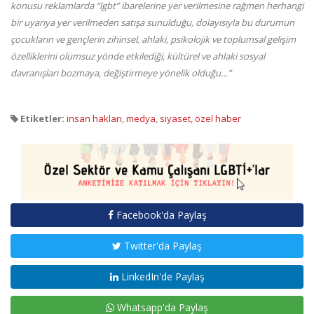
konusu reklamlarda “lgbt” ibarelerine yer verilmesine rağmen herhangi
bir uyarıya yer verilmeden satışa sunulduğu, dolayısıyla bu durumun
çocukların ve gençlerin zihinsel, ahlaki, psikolojik ve toplumsal gelişim
özelliklerini olumsuz yönde etkilediği, kültürel ve ahlaki sosyal
davranışları bozmaya, değiştirmeye yönelik olduğu…”
Etiketler:
insan hakları
,
medya
,
siyaset
,
özel haber
Facebook'da Paylaş
Twitter'da Paylaş
LinkedIn'de Paylaş
Whatsapp'da Paylaş