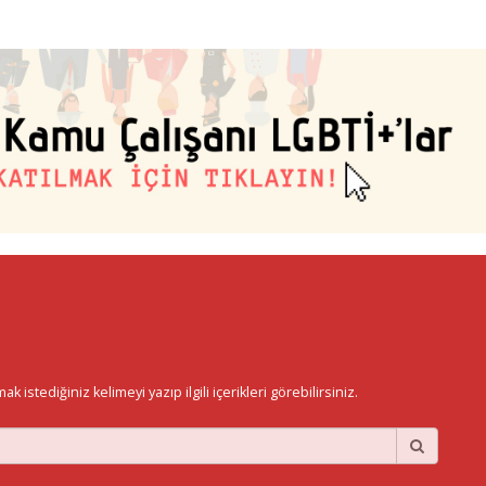
istediğiniz kelimeyi yazıp ilgili içerikleri görebilirsiniz.