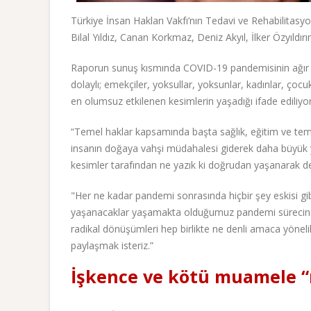
Türkiye İnsan Hakları Vakfı’nın Tedavi ve Rehabilitasy
Bilal Yıldız, Canan Korkmaz, Deniz Akyıl, İlker Özyıldır
Raporun sunuş kısmında COVID-19 pandemisinin ağır son
dolaylı; emekçiler, yoksullar, yoksunlar, kadınlar, ço
en olumsuz etkilenen kesimlerin yaşadığı ifade ediliyor
“Temel haklar kapsamında başta sağlık, eğitim ve tem
insanın doğaya vahşi müdahalesi giderek daha büyük y
kesimler tarafından ne yazık ki doğrudan yaşanarak 
"Her ne kadar pandemi sonrasında hiçbir şey eskisi gibi
yaşanacaklar yaşamakta olduğumuz pandemi sürecinde ‘
radikal dönüşümleri hep birlikte ne denli amaca yöneli
paylaşmak isteriz.”
İşkence ve kötü muamele “n