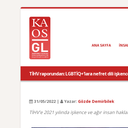
ANA SAYFA
INSA
TİHV raporundan: LGBTİQ+'lara nefret dili işkence
31/05/2022 |
Yazar:
Gözde Demirbilek
TİHV’e 2021 yılında işkence ve ağır insan hakları 