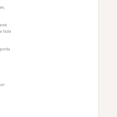
arı,
lerek
a fazla
raporda
nun