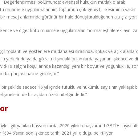
lı Değerlendirmesi bölümünde; evrensel hukukun mutlak olarak
tü muamele uygulamalarının, toplumun çok geniş bir kesiminin yakın
a bir mesaj anlamında görünür bir hale dönüştürüldüğünün altı çiziliyor
 işkence ve diğer kötü muamele uygulamaları ‘normalleştirilerek’ aynı 
ışçıl toplantı ve gösterilere müdahalesi sırasında, sokak ve açık alanlar
ltı yerlerinde ya da gözaltı dışındaki ortamlarda yaşanan işkence ve d
d-19 salgını koşullarında kazandığı yeni bir boyut ve yoğunluk ile, so
bir parçası haline gelmiştir.”
bir şekilde sadece 16 yıl içinde tutuklu ve hükümlü sayısının yaklaşık 
işmelerin de bir açıdan özeti niteliğindedir.”
yor
riyle ilgili yapılan başvurularda; 2020 yılında başvuran LGBTİ+ sayısı alt
n %94,6’sının son işkence tarihi 2021 yılı olduğu belirtiliyor: