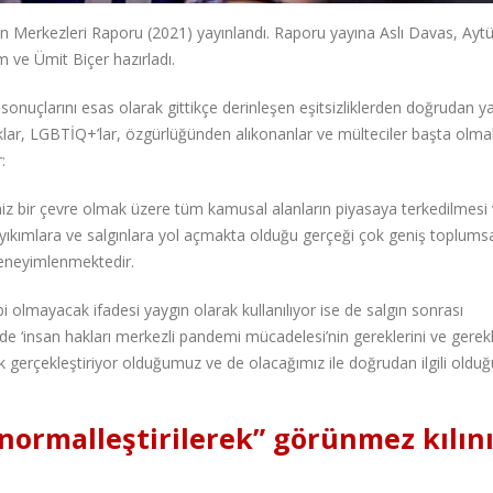
on Merkezleri Raporu (2021) yayınlandı. Raporu yayına Aslı Davas, Aytü
ım ve Ümit Biçer hazırladı.
uçlarını esas olarak gittikçe derinleşen eşitsizliklerden doğrudan y
cuklar, LGBTİQ+’lar, özgürlüğünden alıkonanlar ve mülteciler başta olm
:
iz bir çevre olmak üzere tüm kamusal alanların piyasaya terkedilmesi
ıkımlara ve salgınlara yol açmakta olduğu gerçeği çok geniş toplums
deneyimlenmektedir.
 olmayacak ifadesi yaygın olarak kullanılıyor ise de salgın sonrası
insan hakları merkezli pandemi mücadelesi’nin gereklerini ve gerekl
k gerçekleştiriyor olduğumuz ve de olacağımız ile doğrudan ilgili oldu
ormalleştirilerek” görünmez kılın