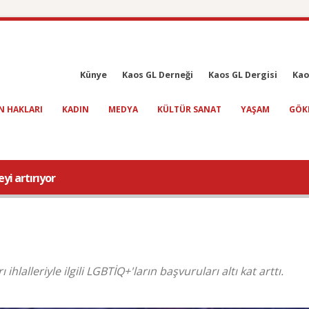
Künye
Kaos GL Derneği
Kaos GL Dergisi
Kao
N HAKLARI
KADIN
MEDYA
KÜLTÜR SANAT
YAŞAM
GÖK
yi artırıyor
ihlalleriyle ilgili LGBTİQ+'ların başvuruları altı kat arttı.