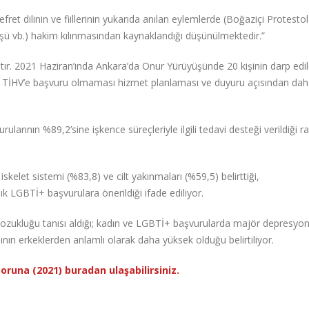
ret dilinin ve fiillerinin yukarıda anılan eylemlerde (Boğaziçi Protestol
şü vb.) hakim kılınmasından kaynaklandığı düşünülmektedir.”
ıştır. 2021 Haziran’ında Ankara’da Onur Yürüyüşünde 20 kişinin darp edi
n TİHV’e başvuru olmaması hizmet planlaması ve duyuru açısından dah
larının %89,2’sine işkence süreçleriyle ilgili tedavi desteği verildiği 
skelet sistemi (%83,8) ve cilt yakınmaları (%59,5) belirttiği,
k LGBTİ+ başvurulara önerildiği ifade ediliyor.
ozukluğu tanısı aldığı; kadın ve LGBTİ+ başvurularda majör depresyo
nın erkeklerden anlamlı olarak daha yüksek olduğu belirtiliyor.
oruna (2021) buradan ulaşabilirsiniz.