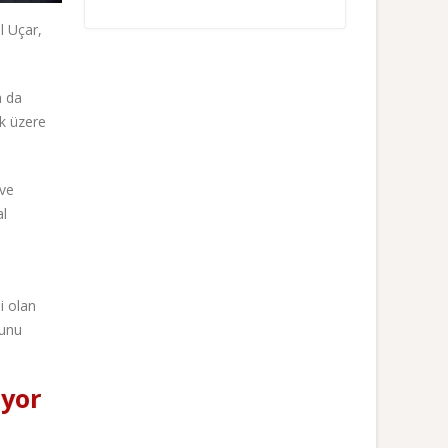
l Uçar,
a da
ak üzere
 ve
al
i olan
ğunu
ıyor