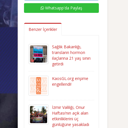
Whatsapp'da Paylaş
Benzer İçerikler
Sağlık Bakanlığı,
transların hormon
ilaçlarına 21 yaş sınırı
getirdi
KaosGL.org erişime
engellendi!
İzmir Valiliği, Onur
Haftası’nın açık alan
etkinliklerini üç
günlüğüne yasakladı