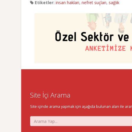
Etiketler:
insan hakları
,
nefret suçları
,
sağlık
Site İçi Arama
Site içinde arama yapmak için aşağıda bulunan alan ile aramak 