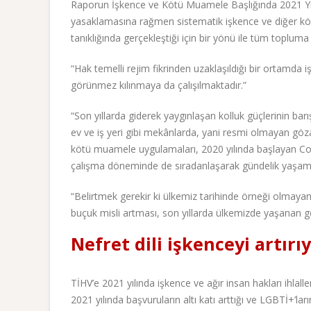
Raporun İşkence ve Kötü Muamele Başlığında 2021 Yı
yasaklamasına rağmen sistematik işkence ve diğer kö
tanıklığında gerçekleştiği için bir yönü ile tüm toplum
“Hak temelli rejim fikrinden uzaklaşıldığı bir ortamda
görünmez kılınmaya da çalışılmaktadır.”
“Son yıllarda giderek yaygınlaşan kolluk güçlerinin bar
ev ve iş yeri gibi mekânlarda, yani resmi olmayan göza
kötü muamele uygulamaları, 2020 yılında başlayan Covi
çalışma döneminde de sıradanlaşarak gündelik yaşamın 
“Belirtmek gerekir ki ülkemiz tarihinde örneği olmayan 
buçuk misli artması, son yıllarda ülkemizde yaşanan gel
Nefret dili işkenceyi artırı
TİHV’e 2021 yılında işkence ve ağır insan hakları ihlalle
2021 yılında başvuruların altı katı arttığı ve LGBTİ+’ları