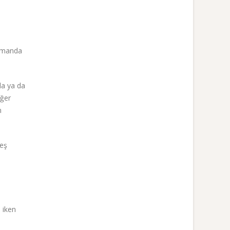
:
zamanda
da ya da
iğer
n
beş
ı iken