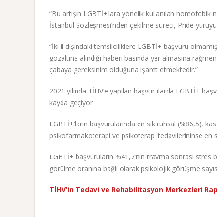
“Bu artışın LGBTİ+’lara yönelik kullanılan homofobik nef
İstanbul Sözleşmesi’nden çekilme süreci, Pride yürüyü
“İki il dışındaki temsilciliklere LGBTİ+ başvuru olmam
gözaltına alındığı haberi basında yer almasına rağme
çabaya gereksinim olduğuna işaret etmektedir.”
2021 yılında TİHV’e yapılan başvurularda LGBTİ+ başvuru
kayda geçiyor.
LGBTİ+’ların başvurularında en sık ruhsal (%86,5), kas i
psikofarmakoterapi ve psikoterapi tedavilerininse en sı
LGBTİ+ başvuruların %41,7’nin travma sonrası stres b
görülme oranına bağlı olarak psikolojik görüşme sayısı
TİHV’in Tedavi ve Rehabilitasyon Merkezleri Rap