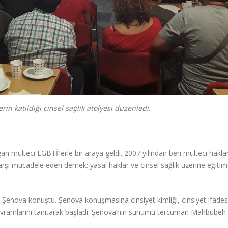
rin katıldığı cinsel sağlık atölyesi düzenledi.
an mülteci LGBTİ’lerle bir araya geldi. 2007 yılından beri mülteci hakları
karşı mücadele eden dernek; yasal haklar ve cinsel sağlık üzerine eğitim
 Şenova konuştu. Şenova konuşmasına cinsiyet kimliği, cinsiyet ifades
kavramlarını tanıtarak başladı. Şenova’nın sunumu tercüman Mahbubeh