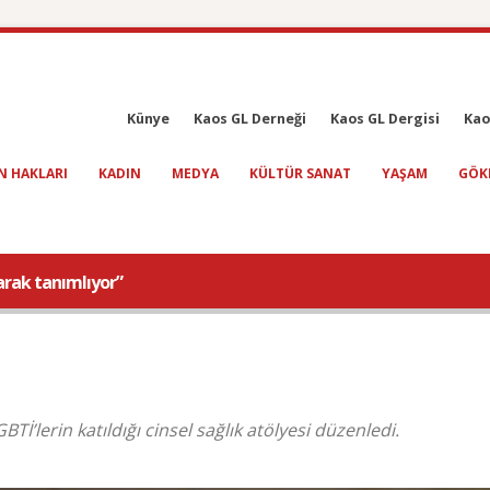
Künye
Kaos GL Derneği
Kaos GL Dergisi
Kao
N HAKLARI
KADIN
MEDYA
KÜLTÜR SANAT
YAŞAM
GÖK
olarak tanımlıyor”
Tİ’lerin katıldığı cinsel sağlık atölyesi düzenledi.