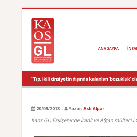
ANA SAYFA
INSA
“Tıp, ikili cinsiyetin dışında kalanları ‘bozukluk’ 
20/09/2018 |
Yazar:
Aslı Alpar
Kaos GL, Eskişehir’de İranlı ve Afgan mülteci LGB