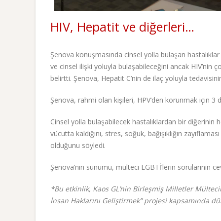
HIV, Hepatit ve diğerleri…
Şenova konuşmasında cinsel yolla bulaşan hastalıklar v
ve cinsel ilişki yoluyla bulaşabileceğini ancak HIV’nin
belirtti. Şenova, Hepatit C’nin de ilaç yoluyla tedavisin
Şenova, rahmi olan kişileri, HPV’den korunmak için 3 
Cinsel yolla bulaşabilecek hastalıklardan bir diğerinin
vücutta kaldığını, stres, soğuk, bağışıklığın zayıflaması
olduğunu söyledi.
Şenova’nın sunumu, mülteci LGBTİ’lerin sorularının ce
*Bu etkinlik, Kaos GL’nin Birleşmiş Milletler Mültec
İnsan Haklarını Geliştirmek” projesi kapsamında dü