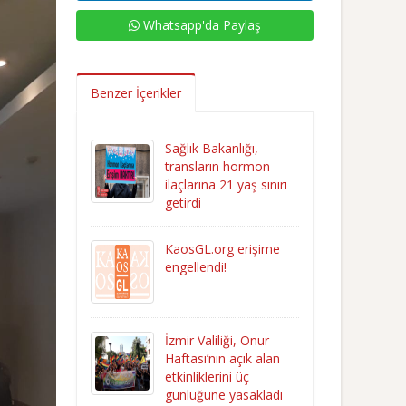
Whatsapp'da Paylaş
Benzer İçerikler
Sağlık Bakanlığı,
transların hormon
ilaçlarına 21 yaş sınırı
getirdi
KaosGL.org erişime
engellendi!
İzmir Valiliği, Onur
Haftası’nın açık alan
etkinliklerini üç
günlüğüne yasakladı