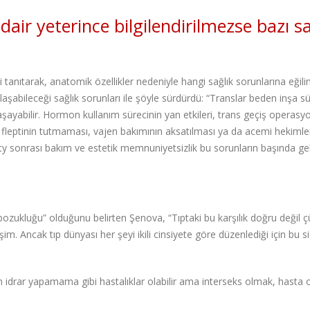
air yeterince bilgilendirilmezse bazı sa
 tanıtarak, anatomik özellikler nedeniyle hangi sağlık sorunlarına eğil
aşabileceği sağlık sorunları ile şöyle sürdürdü: “Translar beden inşa s
 yaşayabilir. Hormon kullanım sürecinin yan etkileri, trans geçiş operas
s fleptinin tutmaması, vajen bakımının aksatılması ya da acemi hekimle
 sonrası bakım ve estetik memnuniyetsizlik bu sorunların başında geli
im bozukluğu” olduğunu belirten Şenova, “Tıptaki bu karşılık doğru değil 
şim. Ancak tıp dünyası her şeyi ikili cinsiyete göre düzenlediği için bu 
 idrar yapamama gibi hastalıklar olabilir ama interseks olmak, hasta