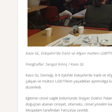
Kaos GL, Eskişehir’de İranlı ve Afgan mülteci LGBTİ’le
Fotoğraflar: Sengül Kılınç / Kaos GL
Kaos GL Derneği, 8-9 Eylül’de Eskişehir’de İranlı ve Afg
çalışan ve mülteci LGBTİ’lerin yaşadıkları ayrımcılığa 
düzenledi.
Eğitimin cinsel sağlık bölümünde Stajyer Doktor Fidan
doğuştan atanan cinsiyet, interseks, cinsel yönelim 
Moqadam tarafından Farsça’ya çevrildi.