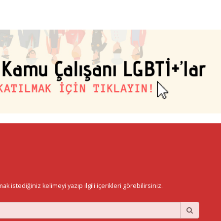
istediğiniz kelimeyi yazıp ilgili içerikleri görebilirsiniz.