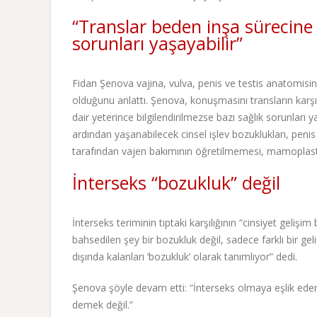
“Translar beden inşa sürecine d
sorunları yaşayabilir”
Fidan Şenova vajina, vulva, penis ve testis anatomisini
olduğunu anlattı. Şenova, konuşmasını transların karşıl
dair yeterince bilgilendirilmezse bazı sağlık sorunları
ardından yaşanabilecek cinsel işlev bozuklukları, peni
tarafından vajen bakımının öğretilmemesi, mamoplasty
İnterseks “bozukluk” değil
İnterseks teriminin tıptaki karşılığının “cinsiyet geliş
bahsedilen şey bir bozukluk değil, sadece farklı bir geli
dışında kalanları ‘bozukluk’ olarak tanımlıyor” dedi.
Şenova şöyle devam etti: “İnterseks olmaya eşlik eden
demek değil.”