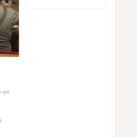
 için
i,