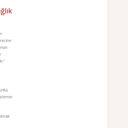
ğlık
im
ürecine
yonun
r
r.”
çünkü
sistemin
 olmak