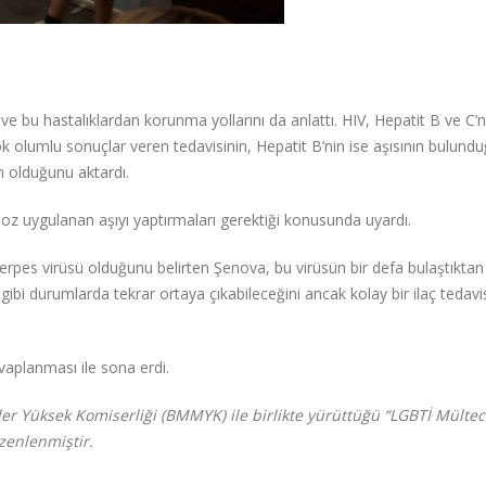
e bu hastalıklardan korunma yollarını da anlattı. HIV, Hepatit B ve C’n
 çok olumlu sonuçlar veren tedavisinin, Hepatit B’nin ise aşısının bulund
in olduğunu aktardı.
doz uygulanan aşıyı yaptırmaları gerektiği konusunda uyardı.
 herpes virüsü olduğunu belirten Şenova, bu virüsün bir defa bulaştıkta
 gibi durumlarda tekrar ortaya çıkabileceğini ancak kolay bir ilaç tedavi
vaplanması ile sona erdi.
iler Yüksek Komiserliği (BMMYK) ile birlikte yürüttüğü “LGBTİ Mültec
zenlenmiştir.