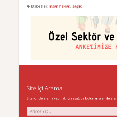
Etiketler:
insan hakları
,
sağlık
Site İçi Arama
Site içinde arama yapmak için aşağıda bulunan alan ile aramak 