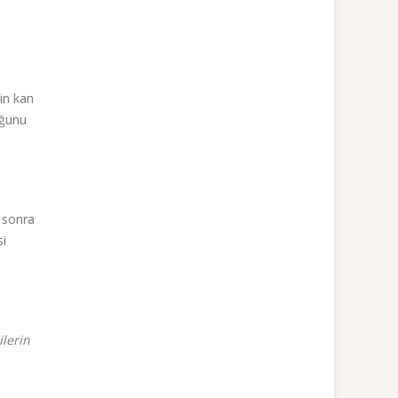
in kan
uğunu
n sonra
si
ilerin