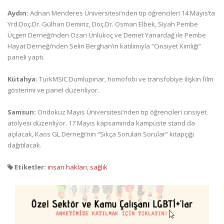
Aydın:
Adnan Menderes Üniversitesi’nden tıp öğrencileri 14 Mayıs’ta
Yrd.Doç.Dr. Gülhan Demiriz, Doç.Dr. Osman Elbek, Siyah Pembe
Üçgen Derneği’nden Ozan Ünlükoç ve Demet Yanardağ ile Pembe
Hayat Derneği’nden Selin Berghan’ın katılımıyla “Cinsiyet Kimliği”
paneli yaptı.
Kütahya:
TurkMSIC Dumlupınar, homofobi ve transfobiye ilişkin film
gösterimi ve panel düzenliyor.
Samsun:
Ondokuz Mayıs Üniversitesi’nden tıp öğrencileri cinsiyet
atölyesi düzenliyor. 17 Mayıs kapsamında kampüste stand da
açılacak, Kaos GL Derneği’nin “Sıkça Sorulan Sorular” kitapçığı
dağıtılacak.
Etiketler:
insan hakları
,
sağlık