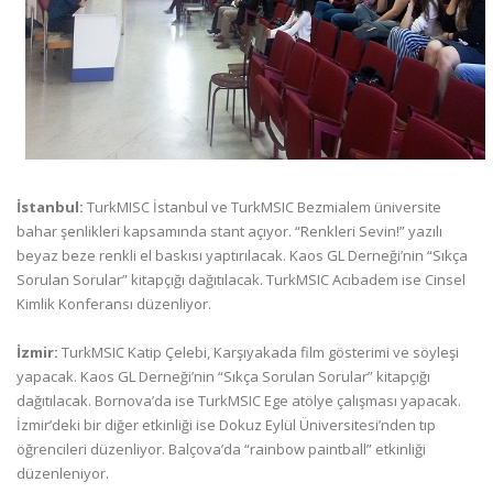
İstanbul:
TurkMISC İstanbul ve TurkMSIC Bezmialem üniversite
bahar şenlikleri kapsamında stant açıyor. “Renkleri Sevin!” yazılı
beyaz beze renkli el baskısı yaptırılacak. Kaos GL Derneği’nin “Sıkça
Sorulan Sorular” kitapçığı dağıtılacak. TurkMSIC Acıbadem ise Cinsel
Kimlik Konferansı düzenliyor.
İzmir:
TurkMSIC Katip Çelebi, Karşıyakada film gösterimi ve söyleşi
yapacak. Kaos GL Derneği’nin “Sıkça Sorulan Sorular” kitapçığı
dağıtılacak. Bornova’da ise TurkMSIC Ege atölye çalışması yapacak.
İzmir’deki bir diğer etkinliği ise Dokuz Eylül Üniversitesi’nden tıp
öğrencileri düzenliyor. Balçova’da “rainbow paintball” etkinliği
düzenleniyor.