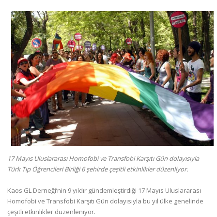
17 Mayıs Uluslararası Homofobi ve Transfobi Karşıtı Gün dolayısıyla
Türk Tıp Öğrencileri Birliği 6 şehirde çeşitli etkinlikler düzenliyor.
Kaos GL Derneği’nin 9 yıldır gündemleştirdiği 17 Mayıs Uluslararası
Homofobi ve Transfobi Karşıtı Gün dolayısıyla bu yıl ülke genelinde
çeşitli etkinlikler düzenleniyor.