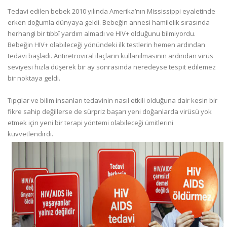
Tedavi edilen bebek 2010 yılında Amerika’nın Mississippi eyaletinde
erken doğumla dünyaya geldi. Bebeğin annesi hamilelik sırasında
herhangi bir tıbbî yardım almadı ve HIV+ olduğunu bilmiyordu.
Bebeğin HIV+ olabileceği yönündeki ilk testlerin hemen ardından
tedavi başladı. Antiretroviral ilaçların kullanılmasının ardından virüs
seviyesi hızla düşerek bir ay sonrasında neredeyse tespit edilemez
bir noktaya geldi.
Tıpçılar ve bilim insanları tedavinin nasıl etkili olduğuna dair kesin bir
fikre sahip değillerse de sürpriz başarı yeni doğanlarda virüsü yok
etmek için yeni bir terapi yöntemi olabileceği ümitlerini
kuvvetlendirdi.