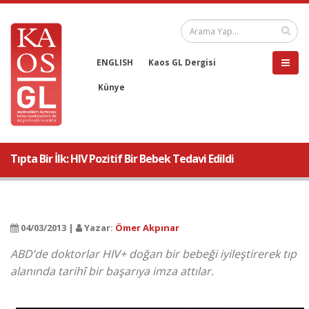
ENGLISH
Kaos GL Dergisi
Künye
Tıpta Bir İlk: HIV Pozitif Bir Bebek Tedavi Edildi
04/03/2013 |
Yazar:
Ömer Akpınar
ABD’de doktorlar HIV+ doğan bir bebeği iyileştirerek tıp
alanında tarihî bir başarıya imza attılar.