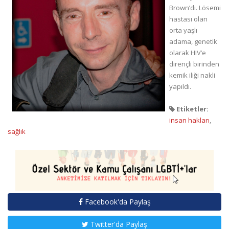
Brown’dı. Lösemi
hastası olan
orta yaşlı
adama, genetik
olarak HIV’e
dirençli birinden
kemik iliği nakli
yapıldı.
Etiketler:
insan hakları
,
sağlık
Facebook'da Paylaş
Twitter'da Paylaş