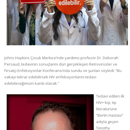
Johns Hopkins Çocuk Merkezi’nde yardımcı profesör Dr. Deborah
Persaud, tedavinin sonuçlarını dün gerçekleşen Retrovirüsler ve
Fırsatçı Enfeksiyonlar Konferansı’nda sundu ve şunları söyledi: “Bu
vakayı tekrar edebilirsek HIV enfeksiyonlarını tedavi
edebileceğimizin kanıtı olacak.”
Tedavi edilen ilk
HIV+ kişi, tıp
literatürüne
“Berlin Hastası”
adıyla geçen
Timothy