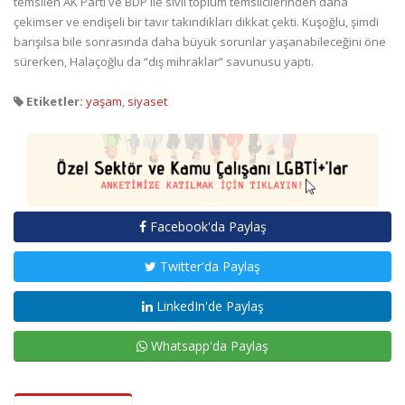
temsilen AK Parti ve BDP ile sivil toplum temsilcilerinden daha
çekimser ve endişeli bir tavır takındıkları dikkat çekti. Kuşoğlu, şimdi
barışılsa bile sonrasında daha büyük sorunlar yaşanabileceğini öne
sürerken, Halaçoğlu da “dış mihraklar” savunusu yaptı.
Etiketler:
yaşam
,
siyaset
Facebook'da Paylaş
Twitter'da Paylaş
LinkedIn'de Paylaş
Whatsapp'da Paylaş