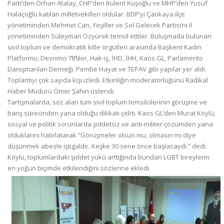
Parti’den Orhan Atalay, CHP’den Bülent Kuşoğlu ve MHP’den Yusuf
Halaçoğlu katılan milletvekilleri oldular. BDP’yi Çankaya ilçe
yönetiminden Mehmet Can, Yeşiller ve Sol Gelecek Partisi’ni il
yönetiminden Süleyman Özyürek temsil ettiler. Buluşmada bulunan
sivil toplum ve demokratik kitle örgütleri arasında Başkent Kadın
Platformu, Devrimci 78’liler, Hak-iş, İHD, İHH, Kaos GL, Parlamento
Danışmanları Derneği, Pembe Hayat ve TEPAV gibi yapılar yer aldı.
Toplantıyı çok sayıda kişi izledi. Etkinliğin moderatörlüğünü Radikal
Haber Müdürü Ömer Şahin üstendi.
Tartışmalarda, söz alan tüm sivil toplum temsilcilerinin görüşme ve
barış sürecinden yana olduğu dikkati çekti. Kaos GL’den Murat Köylü,
sosyal ve politik sorunlarda şiddetsiz ve anti-militer çözümden yana
olduklarını hatırlatarak “Görüşmeler olsun mu, olmasın mı diye
düşünmek abesle iştigaldir. Keşke 30 sene önce başlasaydı.” dedi.
Köylü, toplumlardaki şiddet yükü arttığında bundan LGBT bireylerin
en yoğun biçimde etkilendiğini sözlerine ekledi.