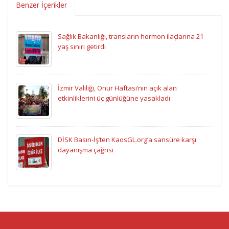
Benzer İçerikler
Sağlık Bakanlığı, transların hormon ilaçlarına 21
yaş sınırı getirdi
İzmir Valiliği, Onur Haftası’nın açık alan
etkinliklerini üç günlüğüne yasakladı
DİSK Basın-İş’ten KaosGL.org’a sansüre karşı
dayanışma çağrısı