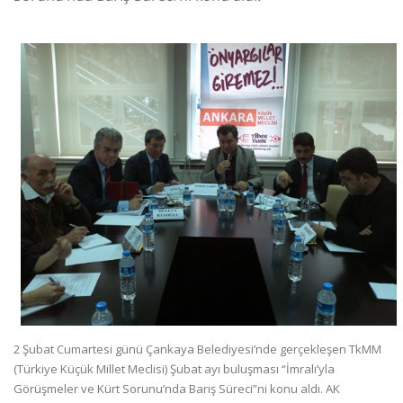
2 Şubat Cumartesi günü Çankaya Belediyesi’nde gerçekleşen TkMM
(Türkiye Küçük Millet Meclisi) Şubat ayı buluşması “İmralı’yla
Görüşmeler ve Kürt Sorunu’nda Barış Süreci”ni konu aldı. AK