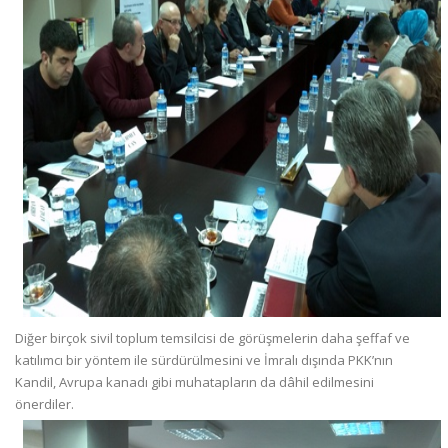
Diğer birçok sivil toplum temsilcisi de görüşmelerin daha şeffaf ve
katılımcı bir yöntem ile sürdürülmesini ve İmralı dışında PKK’nın
Kandil, Avrupa kanadı gibi muhatapların da dâhil edilmesini
önerdiler.