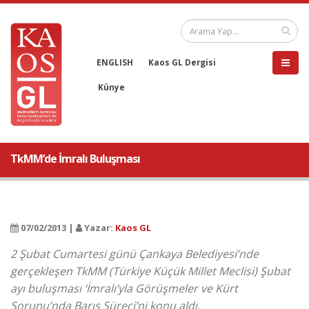
ENGLISH
Kaos GL Dergisi
Künye
TkMM’de İmralı Buluşması
07/02/2013 |
Yazar:
Kaos GL
2 Şubat Cumartesi günü Çankaya Belediyesi’nde
gerçekleşen TkMM (Türkiye Küçük Millet Meclisi) Şubat
ayı buluşması ‘İmralı’yla Görüşmeler ve Kürt
Sorunu’nda Barış Süreci’ni konu aldı.