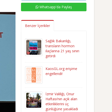
Whatsapp'da Paylaş
Benzer İçerikler
Sağlık Bakanlığı,
transların hormon
ilaçlarına 21 yaş sınırı
getirdi
KaosGL.org erişime
engellendi!
İzmir Valiliği, Onur
Haftası’nın açık alan
etkinliklerini üç
günlüğüne yasakladı