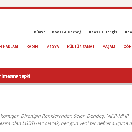
Künye
Kaos GL Derneği
Kaos GL Dergisi
Kao
N HAKLARI
KADIN
MEDYA
KÜLTÜR SANAT
YAŞAM
GÖK
ılmasına tepki
a konuşan Direnişin Renkleri’nden Selen Dendeş, “AKP-MHP
 kesim olan LGBTİ+lar olarak, her gün yeni bir nefret suçuna