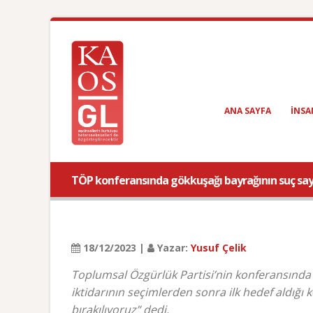
ANA SAYFA
INSA
TÖP konferansında gökkuşağı bayrağının suç say
18/12/2023 |
Yazar:
Yusuf Çelik
Toplumsal Özgürlük Partisi’nin konferansınd
iktidarının seçimlerden sonra ilk hedef aldığı
bırakılıyoruz” dedi.