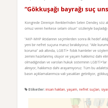
“Gökkuşağı bayrağı suç uns
Kongrede Direnişin Renkleri’nden Selen Dendeş söz al
omuz veren herkese selam olsun” sözleriyle başladığı
“AKP-MHP iktidarının seçimlerden sonra ilk hedef ald
yeni bir nefret suçuna maruz bırakılıyoruz. “Aile kurum
koruma” adı altında, LGBTİ+ fobik hamleler ve söylemle
zemini hazırlanmış oluyor ve yaşam hakkımız dahi elimi
olmadığından ve varolan hukuk sisteminin LGBTİ+’lar i
alınıyor, hakkımızı dahi arayamıyoruz. Tüm bu adaletsi
basın açıklamalarımıza vali yasakları getiriliyor, gökku
Etiketler:
insan hakları
,
yaşam
,
nefret suçları
,
siya