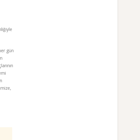
iğiyle
her gün
an
larının
emi
en
imize,