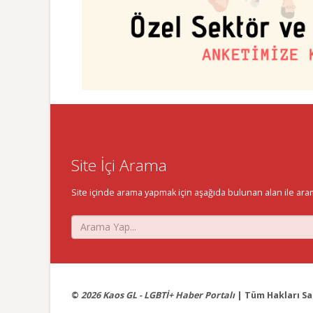
Site İçi Arama
Site içinde arama yapmak için aşağıda bulunan alan ile aramak 
©
2026 Kaos GL - LGBTİ+ Haber Portalı
| Tüm Hakları Sak