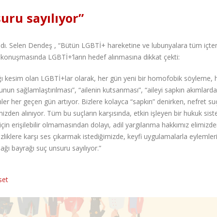
uru sayılıyor”
dı. Selen Dendeş , “Bütün LGBTİ+ hareketine ve lubunyalara tüm içtenl
 konuşmasında LGBTİ+’ların hedef alınmasına dikkat çekti:
ığı kesim olan LGBTİ+lar olarak, her gün yeni bir homofobik söyleme, 
unun sağlamlaştırılması”, “ailenin kutsanması”, “aileyi sapkın akımlard
r her geçen gün artıyor. Bizlere kolayca “sapkın” denirken, nefret suç
zden alınıyor. Tüm bu suçların karşısında, etkin işleyen bir hukuk sist
çin erişilebilir olmamasından dolayı, adil yargılanma hakkımız elimizd
zliklere karşı ses çıkarmak istediğimizde, keyfi uygulamalarla eylemler
şağı bayrağı suç unsuru sayılıyor.”
set