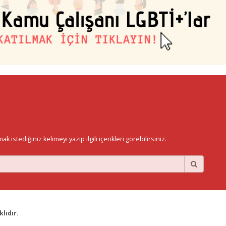
istediğiniz kelimeyi yazıp ilgili içerikleri görebilirsiniz.
lıdır.