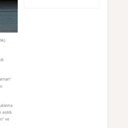
lık)
dı.
zaman”
bu
alarına
 asıldı.
an” ve