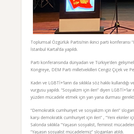
Toplumsal Özgürlük Partisi’nin ikinci parti konferansı 
İstanbul Kartal’da yapıldı.
Parti konferansında dünyadan ve Türkiye’den gelişmeler
Kongreye, DEM Parti milletvekilleri Cengiz Çiçek ve Pe
Kadın ve LGBTİ+’ların da sıklıkla söz hakkı kullandı
vurgusu yapıldı. “Sosyalizm için ileri” diyen LGBTİ+’lar m
yüzden mücadele etmek için yan yana durması gerektiği
“Demokratik cumhuriyet ve sosyalizm için ileri” slogan
karşı demokratik cumhuriyet için ileri” , “Yeni ekinler i
Salonda sıklıkla “Yaşasın sosyalist, feminist mücadelemi
“Yaşasın sosyalist mücadelemiz” sloganları atıldı.