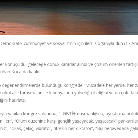
“Demokratik cumhuriyet ve sosyalizmin için ileri” sloganıyla dün (17 Ara
 konuşuldu, geleceğe dönük kararlar alındı ve çözüm önerileri tartışıl
rihan Koca da katıldı.
ğı ve değerlendirmelerde bulunduğu kongrede “Mücadele her yerde, her 
akul aile tartışmaları ile lubunyaların yalnızlığa itildiğini ve en çok da 
ni hatırlattı.
ıyla yapılan kongre salonuna, “LGBTİ+ düşmanlığına, ayrıştırma politik
çin ileri”, “Ölüm düzenine karşı gençlik yaşayacak, yaşatacak” pankartları
z”, “Orak, çekiç, vibratör, titresin her diktatör”, “Biji berxwedana gel