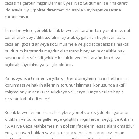
cezasına çarptırılmıştır. Dernek üyesi Naz Güdümen ise, “hakaret”
iddiasıyla 1 yıl, “polise direnme” iddiasıyla 6 ay hapis cezasına
çarptırılmıştır.
Trans bireylere yönelik kolluk kuvvetleri tarafından, yasal mevzuat
zorlanarak veya dikkate alınmayarak uygulanan keyfi idari para
cezaları, gözaltılar veya kötü muamele ve şiddet cezasız kalmakta;
bu durum karşısında mağdur olan trans bireyler ve özellikle hak
savunucuları sürekli şekilde kolluk kuvvetleri tarafından dava
açılarak caydırılmaya çalışılmaktadır.
Kamuoyunda tanınan ve yıllardır trans bireylerin insan haklarının
korunması ve hak ihlallerinin görünür kılınması konusunda aktif
çalışmalar yürüten Buse Kılıçkaya ve Derya Tunç’a verilen hapis
cezaları kabul edilemez!
Kolluk kuvvetlerinin, trans bireylere yönelik polis şiddetini görünür
kıldıkları ve bunu engellemeye çalıştıkları için hedef seçtiği ve Ankara
15. Asliye Ceza Mahkemesi’nin polisin ifadelerini esas alarak mağdur
ettiği iki insan hakları savunucusuna yönelik bu karar, BM İnsan