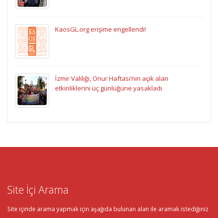
KaosGL.org erişime engellendi!
İzmir Valiliği, Onur Haftası’nın açık alan
etkinliklerini üç günlüğüne yasakladı
Site İçi Arama
Site içinde arama yapmak için aşağıda bulunan alan ile aramak istediğiniz