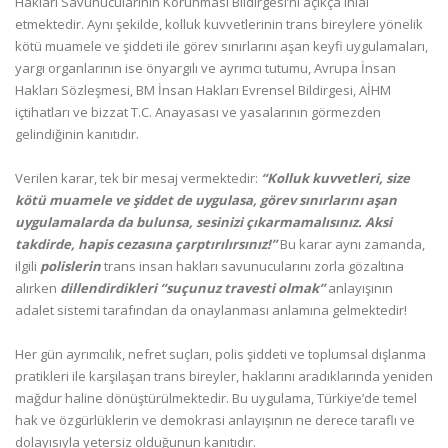
Hakları Savunucularının Korunması Bildirgesi’ni açıkça ihlal
etmektedir. Aynı şekilde, kolluk kuvvetlerinin trans bireylere yönelik
kötü muamele ve şiddeti ile görev sınırlarını aşan keyfi uygulamaları,
yargı organlarının ise önyargılı ve ayrımcı tutumu, Avrupa İnsan
Hakları Sözleşmesi, BM İnsan Hakları Evrensel Bildirgesi, AİHM
içtihatları ve bizzat T.C. Anayasası ve yasalarının görmezden
gelindiğinin kanıtıdır.
Verilen karar, tek bir mesaj vermektedir:
“Kolluk kuvvetleri, size
kötü muamele ve şiddet de uygulasa, görev sınırlarını aşan
uygulamalarda da bulunsa, sesinizi çıkarmamalısınız. Aksi
takdirde, hapis cezasına çarptırılırsınız!”
Bu karar aynı zamanda,
ilgili
polislerin
trans insan hakları savunucularını zorla gözaltına
alırken
dillendirdikleri
“suçunuz travesti olmak”
anlayışının
adalet sistemi tarafından da onaylanması anlamına gelmektedir!
Her gün ayrımcılık, nefret suçları, polis şiddeti ve toplumsal dışlanma
pratikleri ile karşılaşan trans bireyler, haklarını aradıklarında yeniden
mağdur haline dönüştürülmektedir. Bu uygulama, Türkiye’de temel
hak ve özgürlüklerin ve demokrasi anlayışının ne derece taraflı ve
dolayısıyla yetersiz olduğunun kanıtıdır.