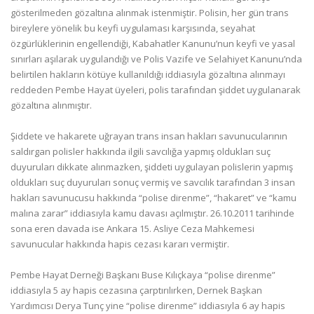
gösterilmeden gözaltına alınmak istenmiştir. Polisin, her gün trans
bireylere yönelik bu keyfi uygulaması karşısında, seyahat
özgürlüklerinin engellendiği, Kabahatler Kanunu’nun keyfi ve yasal
sınırları aşılarak uygulandığı ve Polis Vazife ve Selahiyet Kanunu’nda
belirtilen hakların kötüye kullanıldığı iddiasıyla gözaltına alınmayı
reddeden Pembe Hayat üyeleri, polis tarafından şiddet uygulanarak
gözaltına alınmıştır.
Şiddete ve hakarete uğrayan trans insan hakları savunucularının
saldırgan polisler hakkında ilgili savcılığa yapmış oldukları suç
duyuruları dikkate alınmazken, şiddeti uygulayan polislerin yapmış
oldukları suç duyuruları sonuç vermiş ve savcılık tarafından 3 insan
hakları savunucusu hakkında “polise direnme”, “hakaret” ve “kamu
malına zarar” iddiasıyla kamu davası açılmıştır. 26.10.2011 tarihinde
sona eren davada ise Ankara 15. Asliye Ceza Mahkemesi
savunucular hakkında hapis cezası kararı vermiştir.
Pembe Hayat Derneği Başkanı Buse Kılıçkaya “polise direnme”
iddiasıyla 5 ay hapis cezasına çarptırılırken, Dernek Başkan
Yardımcısı Derya Tunç yine “polise direnme” iddiasıyla 6 ay hapis