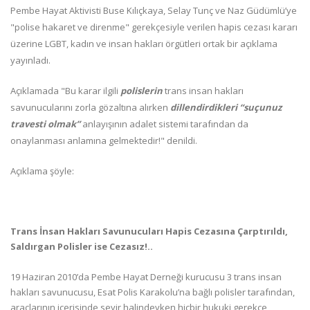
Pembe Hayat Aktivisti Buse Kılıçkaya, Selay Tunç ve Naz Güdümlü’ye
"polise hakaret ve direnme" gerekçesiyle verilen hapis cezası kararı
üzerine LGBT, kadın ve insan hakları örgütleri ortak bir açıklama
yayınladı.
Açıklamada "Bu karar ilgili
polislerin
trans insan hakları
savunucularını zorla gözaltına alırken
dillendirdikleri
“suçunuz
travesti olmak”
anlayışının adalet sistemi tarafından da
onaylanması anlamına gelmektedir!" denildi.
Açıklama şöyle:
Trans İnsan Hakları Savunucuları Hapis Cezasına Çarptırıldı,
Saldırgan Polisler ise Cezasız!..
19 Haziran 2010’da Pembe Hayat Derneği kurucusu 3 trans insan
hakları savunucusu, Esat Polis Karakolu’na bağlı polisler tarafından,
araçlarının içerisinde seyir halindeyken hiçbir hukuki gerekçe