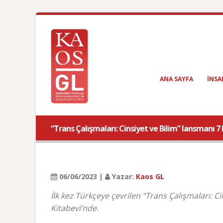
ANA SAYFA
INSA
“Trans Çalışmaları: Cinsiyet ve Bilim” lansmanı 7
06/06/2023 |
Yazar:
Kaos GL
İlk kez Türkçeye çevrilen “Trans Çalışmaları: C
Kitabevi’nde.