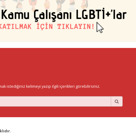
istediğiniz kelimeyi yazıp ilgili içerikleri görebilirsiniz.
lıdır.