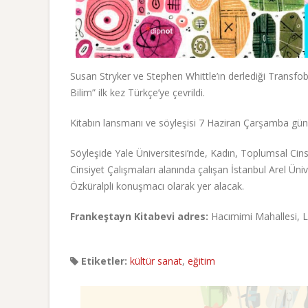
Susan Stryker ve Stephen Whittle’ın derlediği Transfob
Bilim” ilk kez Türkçe’ye çevrildi.
Kitabın lansmanı ve söyleşisi 7 Haziran Çarşamba gün
Söyleşide Yale Üniversitesi’nde, Kadın, Toplumsal Cins
Cinsiyet Çalışmaları alanında çalışan İstanbul Arel Ün
Özküralpli konuşmacı olarak yer alacak.
Frankeştayn Kitabevi adres:
Hacımimi Mahallesi, L
Etiketler:
kültür sanat
,
eğitim