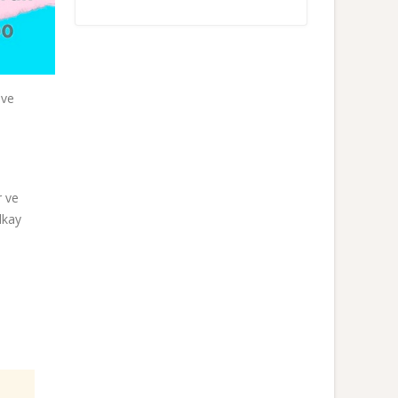
 ve
r ve
lkay