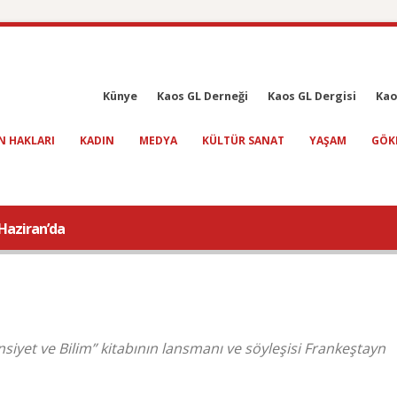
Künye
Kaos GL Derneği
Kaos GL Dergisi
Kao
N HAKLARI
KADIN
MEDYA
KÜLTÜR SANAT
YAŞAM
GÖK
 Haziran’da
insiyet ve Bilim” kitabının lansmanı ve söyleşisi Frankeştayn