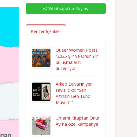
Whatsapp'da Paylaş
Benzer İçerikler
Queer Women Poets,
“2025 Şiir ve Onur Yılı”
buluşmalarını
düzenliyor
Arkeo Duvar’ın yeni
sayısı çıktı: “Sen
Altınsın Ben Tunç
Muyum!”
Umami Kitap’tan Onur
Ayı’na özel kampanya