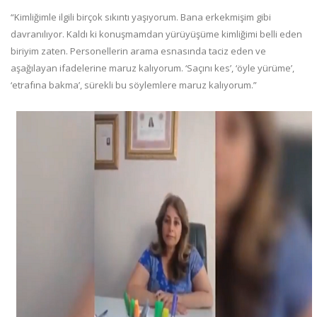
“Kimliğimle ilgili birçok sıkıntı yaşıyorum. Bana erkekmişim gibi
davranılıyor. Kaldı ki konuşmamdan yürüyüşüme kimliğimi belli eden
biriyim zaten. Personellerin arama esnasında taciz eden ve
aşağılayan ifadelerine maruz kalıyorum. ‘Saçını kes’, ‘öyle yürüme’,
‘etrafına bakma’, sürekli bu söylemlere maruz kalıyorum.”