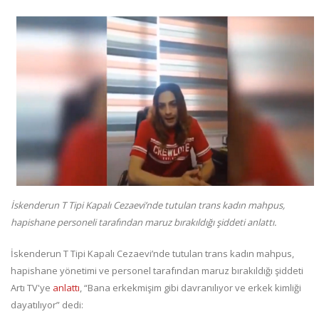
İskenderun T Tipi Kapalı Cezaevi’nde tutulan trans kadın mahpus,
hapishane personeli tarafından maruz bırakıldığı şiddeti anlattı.
İskenderun T Tipi Kapalı Cezaevi’nde tutulan trans kadın mahpus,
hapishane yönetimi ve personel tarafından maruz bırakıldığı şiddeti
Artı TV'ye
anlattı
, “Bana erkekmişim gibi davranılıyor ve erkek kimliği
dayatılıyor” dedi: