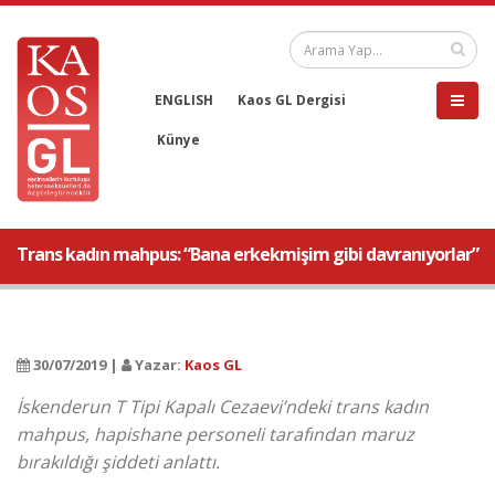
ENGLISH
Kaos GL Dergisi
Künye
Trans kadın mahpus: “Bana erkekmişim gibi davranıyorlar”
30/07/2019 |
Yazar:
Kaos GL
İskenderun T Tipi Kapalı Cezaevi’ndeki trans kadın
mahpus, hapishane personeli tarafından maruz
bırakıldığı şiddeti anlattı.