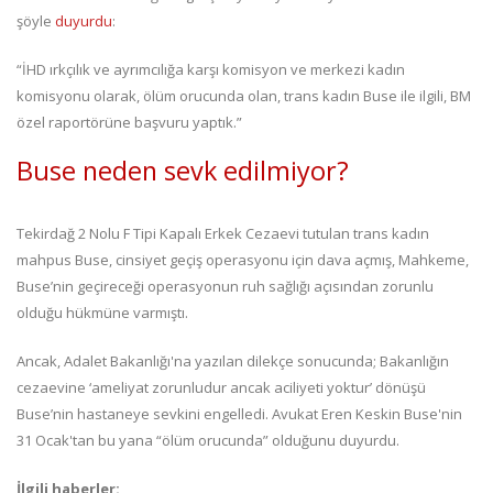
şöyle
duyurdu
:
“İHD ırkçılık ve ayrımcılığa karşı komisyon ve merkezi kadın
komisyonu olarak, ölüm orucunda olan, trans kadın Buse ile ilgili, BM
özel raportörüne başvuru yaptık.”
Buse neden sevk edilmiyor?
Tekirdağ 2 Nolu F Tipi Kapalı Erkek Cezaevi tutulan trans kadın
mahpus Buse, cinsiyet geçiş operasyonu için dava açmış, Mahkeme,
Buse’nin geçireceği operasyonun ruh sağlığı açısından zorunlu
olduğu hükmüne varmıştı.
Ancak, Adalet Bakanlığı'na yazılan dilekçe sonucunda; Bakanlığın
cezaevine ‘ameliyat zorunludur ancak aciliyeti yoktur’ dönüşü
Buse’nin hastaneye sevkini engelledi. Avukat Eren Keskin Buse'nin
31 Ocak'tan bu yana “ölüm orucunda” olduğunu duyurdu.
İlgili haberler: