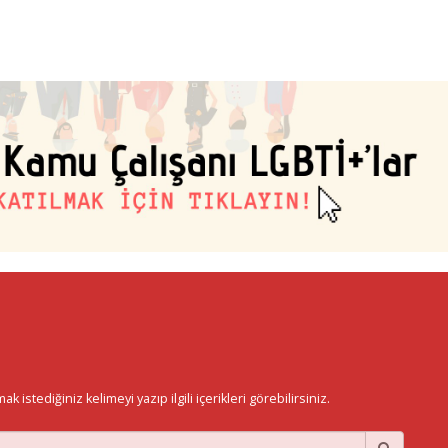
istediğiniz kelimeyi yazıp ilgili içerikleri görebilirsiniz.