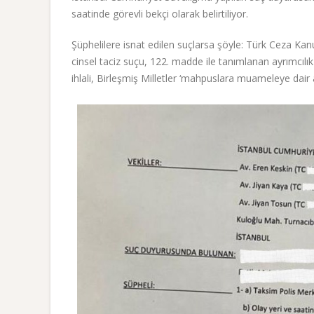
saatinde görevli bekçi olarak belirtiliyor.
Şüphelilere isnat edilen suçlarsa şöyle: Türk Ceza K
cinsel taciz suçu, 122. madde ile tanımlanan ayrımcıl
ihlali, Birleşmiş Milletler ‘mahpuslara muameleye dair as