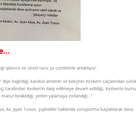
ce…
ı işkence ve cinsel taciz şu cümlelerle anlatılıyor:
” diye bağırdığı, karakol amirinin ve bekçinin Kesken’i saçlarından sürü
çi tarafından Kesken’in darp edilmeye devam edildiği, Kesken’in burnu
 maruz bırakıldığı, yerleri yalamaya zorlandığı…”
Kaya, Av. Jiyan Tosun, şüpheliler hakkında soruşturma başlatılarak dava