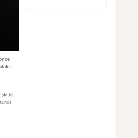
 önce
bilir.
 şiddet
usunda