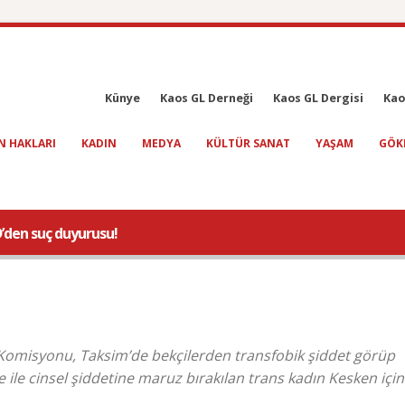
Künye
Kaos GL Derneği
Kaos GL Dergisi
Kao
N HAKLARI
KADIN
MEDYA
KÜLTÜR SANAT
YAŞAM
GÖK
D’den suç duyurusu!
 Komisyonu, Taksim’de bekçilerden transfobik şiddet görüp
e ile cinsel şiddetine maruz bırakılan trans kadın Kesken için