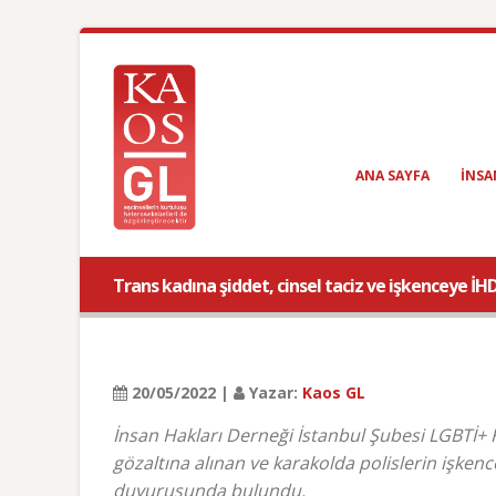
ANA SAYFA
INSA
Trans kadına şiddet, cinsel taciz ve işkenceye İH
20/05/2022 |
Yazar:
Kaos GL
İnsan Hakları Derneği İstanbul Şubesi LGBTİ+
gözaltına alınan ve karakolda polislerin işkenc
duyurusunda bulundu.