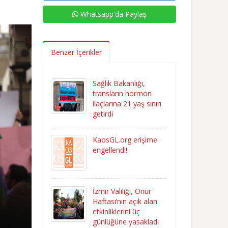
Whatsapp'da Paylaş
Benzer İçerikler
Sağlık Bakanlığı,
transların hormon
ilaçlarına 21 yaş sınırı
getirdi
KaosGL.org erişime
engellendi!
İzmir Valiliği, Onur
Haftası’nın açık alan
etkinliklerini üç
günlüğüne yasakladı