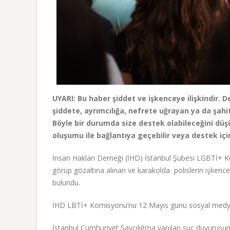
UYARI: Bu haber şiddet ve işkenceye ilişkindir. 
şiddete, ayrımcılığa, nefrete uğrayan ya da şahit o
Böyle bir durumda size destek olabileceğini düş
oluşumu ile bağlantıya geçebilir veya destek iç
İnsan Hakları Derneği (İHD) İstanbul Şubesi LGBTİ+ 
görüp gözaltına alınan ve karakolda polislerin işkence
bulundu.
İHD LBTİ+ Komisyonu’nu 12 Mayıs günü sosyal medya
İstanbul Cumhuriyet Savcılığı’na yapılan suç duyurusun