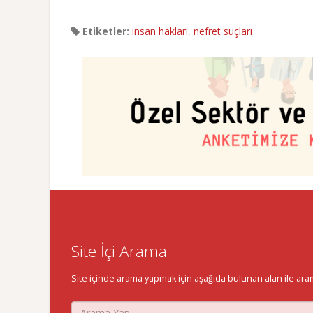
Etiketler:
insan hakları
,
nefret suçları
Site İçi Arama
Site içinde arama yapmak için aşağıda bulunan alan ile aramak 