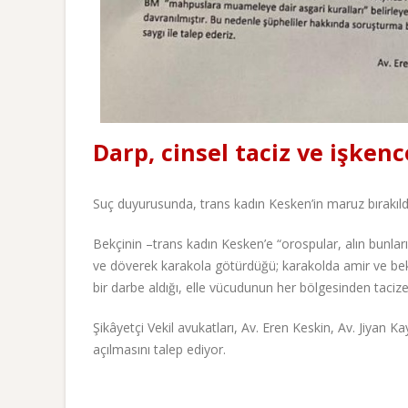
Darp, cinsel taciz ve işken
Suç duyurusunda, trans kadın Kesken’in maruz bırakıldığ
Bekçinin –trans kadın Kesken’e “orospular, alın bunları
ve döverek karakola götürdüğü; karakolda amir ve bek
bir darbe aldığı, elle vücudunun her bölgesinden tacize
Şikâyetçi Vekil avukatları, Av. Eren Keskin, Av. Jiyan 
açılmasını talep ediyor.