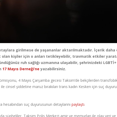
Detaylara girilmese de yaşananlar aktarılmaktadır. İçerik daha
lan kişiler için o anları tetikleyebilir, travmatik etkiler yarata
ündüğünüz ruh sağlığı uzmanına ulaşabilir, şehrinizdeki LGBTİ+
in
17 Mayıs Derneği’ne
yazabilirsiniz.
Komisyonu, 4 Mayıs Çarşamba gecesi Taksim’de bekçilerden transfobik
 ile cinsel şiddetine maruz bırakılan trans kadın Kesken için suç duyur
 hesabından suç duyurusunun detaylarını
paylaştı
.
da şüpheliler, Taksim Polis Merkezi amir ve memurları ile olay yeri ve