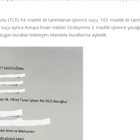
anunu (TCK) 94. madde ile tanımlanan işkence suçu, 105. madde ile tan
ık suçu ayrıca Avrupa İnsan Hakları Sözleşmesi 3. madde işkence yasağ
gari kuralları belirleyen Mandela Kuralları’na aykırılık.