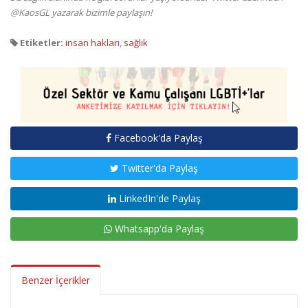
@KaosGL yazarak bizimle paylaşın!
Etiketler:
insan hakları
,
sağlık
Facebook'da Paylaş
Twitter'da Paylaş
LinkedIn'de Paylaş
Whatsapp'da Paylaş
Benzer İçerikler