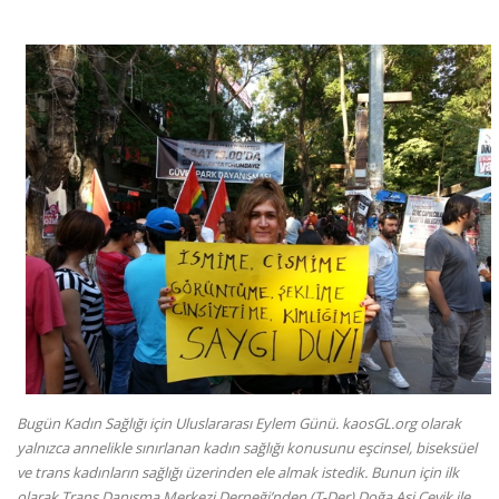
Bugün Kadın Sağlığı için Uluslararası Eylem Günü. kaosGL.org olarak
yalnızca annelikle sınırlanan kadın sağlığı konusunu eşcinsel, biseksüel
ve trans kadınların sağlığı üzerinden ele almak istedik. Bunun için ilk
olarak Trans Danışma Merkezi Derneği’nden (T-Der) Doğa Asi Çevik ile