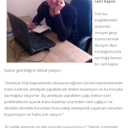
rant kapısı
Tüm bu
engellemeler
arasında
cinsiyet geçiş
süreci nerede
duruyor diye
sorduğumuzda
ise Doğa bunun
bir rant kapısı
haline getirildiğine dikkat çekiyor:
“Ameliyat SGK kapsamında olmasına rağmen Devlet Hastanelerinde
trans kadınlar ameliyatı yapabilecek doktor bulamıyor ve bu konuda
da mağdur oluyorlar. Bu ameliyatı yapabilen çoğu doktor özel
polikliniklerini açarak trans kadınlar üzerinden rant sağlıyor ve
devletin denetim kurumları bunu takip etmeyerek yaşanan sorunları
küçümsüyor ve hatta yok sayıyor.”
Siz sağlık alanında ne gibi sorunlar yaşıyorsunuz? Twitter üzerinden