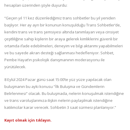
hesapları üzerinden şöyle duyurdu:
“Geçen yıl 11 kez düzenlediğimiz trans sohbetler bu yıl yeniden
başlıyor. Her ay ayrı bir konunun konuşulduğu Trans Sohbetler’de,
kendini trans ve trans şemsiyesi altında tanımlayan veya cinsiyet
çeşitliliğine sahip kişilerin bir araya gelerek kimliklerini güvenli bir
ortamda ifade edebilmeleri, deneyim ve bilgi aktarımı yapabilmeleri
ve bu sayede akran desteği sağlanması hedefleniyor. Sohbet,
Pembe Hayat’ın psikolojik danışmanının moderasyonu ile
yürütülecek.
8 Eylül 2024 Pazar günü saat 15:00’te yüz yüze yapılacak olan
buluşmanın bu ayki konusu “İlk Buluşma ve Gündemlerin
Belirlenmesi” olacak. Bu buluşmada, nelerin konuşulmak istendiğine
ve trans varoluşlarımıza ilişkin nelerin paylaşılmak istendiğine
katılımcılar karar verecek. Sohbetin 3 saat sürmesi planlanıyor.”
Kayıt olmak için tıklayın.