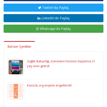
Twitter'da Paylaş
LinkedIn'de Paylaş
Whatsapp'da Paylaş
Benzer İçerikler
Sağlık Bakanlığı, transların hormon ilaçlarına 21
yaş sınırı getirdi
KaosGL.org erişime engellendi!