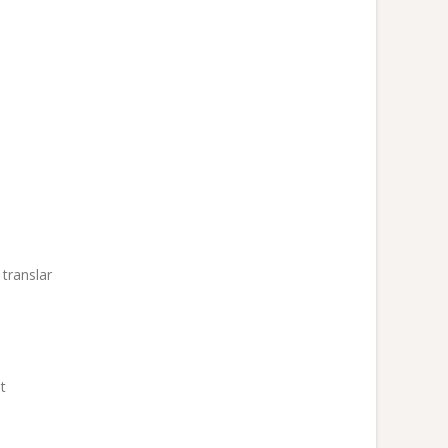
translar
t