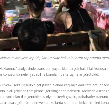
rımız” atölyesi yapıldı, katılımcılar hak ihlallerini raporlama eğiti
klarımız” atölyesinde transların yaşadıkları birçok hak ihlali konuşuld
şim konusunda neler yapabiliriz konularında tartışmalar yürütüldü.
 Koçak, seks işçilerinin çalıştıkları alanda karşılaştıkları çetelere, peze
n ihlali şeklinde tartışılması gerektiğinden bahsetti. Atölyedeki trans 
kları sorunları dile getirdiler. Atölyede keyfi gözaltı, Kabahatler Kanunu
karakollara götürülmeleri ve karakollarda saatlerce bekletilmeleri konu