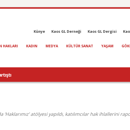
Künye
Kaos GL Derneği
Kaos GL Dergisi
Kao
N HAKLARI
KADIN
MEDYA
KÜLTÜR SANAT
YAŞAM
GÖK
rtıştı
Haklarımız’ atölyesi yapıldı, katılımcılar hak ihlallerini ra