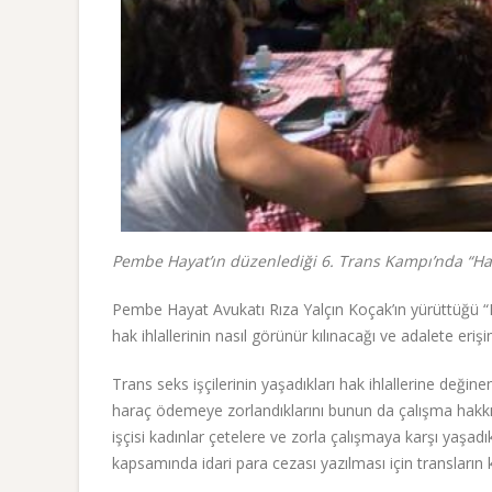
Pembe Hayat’ın düzenlediği 6. Trans Kampı’nda “Hakla
Pembe Hayat Avukatı Rıza Yalçın Koçak’ın yürüttüğü “Ha
hak ihlallerinin nasıl görünür kılınacağı ve adalete eri
Trans seks işçilerinin yaşadıkları hak ihlallerine değinen
haraç ödemeye zorlandıklarını bunun da çalışma hakkını
işçisi kadınlar çetelere ve zorla çalışmaya karşı yaşadı
kapsamında idari para cezası yazılması için transların 