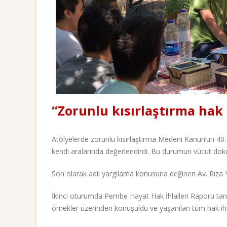
“Zorunlu kısırlaştırma hak i
Atölyelerde zorunlu kısırlaştırma Medeni Kanun’un 40
kendi aralarında değerlendirdi. Bu durumun vücut dokunul
Son olarak adil yargılama konusuna değinen Av. Rıza Ya
İkinci oturumda Pembe Hayat Hak İhlalleri Raporu tanıtı
örnekler üzerinden konuşuldu ve yaşanılan tüm hak ihl