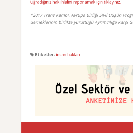
Uğradığınız hak ihlalini raporlamak için tıklayınız.
*2017 Trans Kampı, Avrupa Birliği Sivil Düşün Progr
derneklerinin birlikte yürüttüğü Ayrımcılığa Karşı 
Etiketler:
insan hakları