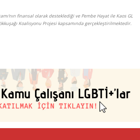
amı’nın finansal olarak desteklediği ve Pembe Hayat ile Kaos GL
Gökkuşağı Koalisyonu Projesi kapsamında gerçekleştirilmektedir.