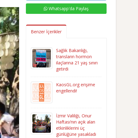
Whatsapp'da Paylaş
Benzer İçerikler
Sağlık Bakanlığı,
transların hormon
ilaçlarına 21 yaş sınırı
getirdi
KaosGL.org erişime
engellendi!
İzmir Valiliği, Onur
Haftası’nın açık alan
etkinliklerini üç
günlüğüne yasakladı