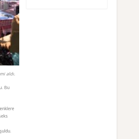
mi aldı.
u. Bu
venklere
seks
şuldu.